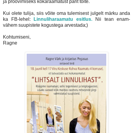
ja proovimiseks kokaraamatust pärit toite.
Kui olete tulija, siis võite oma tulemisest julgelt märku anda
ka FB-lehel:
Linnuliharaamatu esitlus.
Nii tean enam-
vähem suupistete kogustega arvestada;)
Kohtumiseni,
Ragne