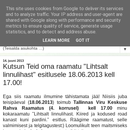
This site uses cookies from Google to deliver its services
and to analyze traffic. Your IP address and user-agent are
shared with Google along with performance and security
metrics to ensure quality of service, generate usage
statistics, and to detect and address abuse.
LEARN MORE
GOT IT
▼
14. juuni 2013
Kutsun Teid oma raamatu "Lihtsalt
linnulihast" esitlusele 18.06.2013 kell
17.00!
Ega siis raamatu ilmumine tähistamata jää! Niisiis juba
teisipäeval (
18.06.2013
) toimub
Tallinnas Viru Keskuse
Rahva Raamatus (4. korrusel) kell 17.00
minu
kokaraamatu "Lihtsalt linnulihast. Kiired ja kodused road
kanast kuni pardini." esitlus. Räägime raamatust, selle
valmimisest ja telgitagustest:) Loomulikult teen maitsmiseks