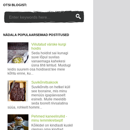
OTSI BLOGIST:
NÄDALA POPULAARSEIMAD POSTITUSED
Viilutatud värske kurgi
hoidis
Seda hoidist sai kunagi
suve lõpul suvilas
vanaemaga kahekesi
üsna tihti tehtud. Muidugi
leidis suurem osa hoidisest tee meie
kõhtu enne, ku...
Suvikõrvitsakook
Suvikõrvits on hetkel küll
see tooraine, mis minu
menüüs igapäevaselt
esineb. Mulle meeldib
seda toorelt riivsalatina
süüa, rohkelt hommi...
Pehmed kaneelirullid -
minu lemmikretsept!
Kõikidel on kindlasti kuskil
olemas oma kindlad