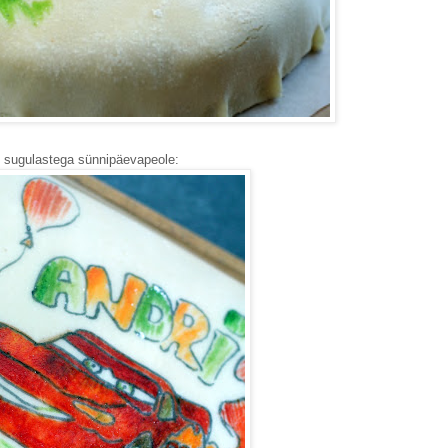
 sugulastega sünnipäevapeole: