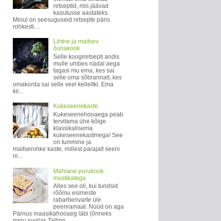
retseptid, mis jäävad
kasutusse aastateks.
Minul on seesuguseid retsepte päris
rohkesti ...
Lihtne ja maitsev
õunakook
Selle koogiretsepti andis
mulle umbes nädal aega
tagasi mu ema, kes sai
selle oma sõbrannalt, kes
omakorda sai selle veel kelleltki. Ema
kii...
Kukeseenekaste
Kukeseenehooaega peab
tervitama ühe kõige
klassikalisema
kukeseenekastmega! See
on tummine ja
maitserohke kaste, millest parajalt seeni
ni...
Mahlane purukook
mustikatega
Alles see oli, kui tundsid
rõõmu esimeste
rabarberivarte üle
peenramaal. Nüüd on aga
Pärnus maasikahooaeg läbi (õnneks
minu suvilas Tallinn...