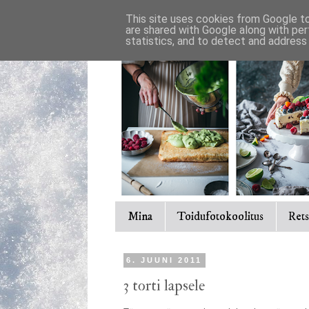
This site uses cookies from Google to 
are shared with Google along with per
statistics, and to detect and address
Mina
Toidufotokoolitus
Rets
6. JUUNI 2011
3 torti lapsele