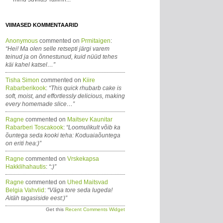
VIIMASED KOMMENTAARID
Anonymous
commented on
Prmitaigen
:
“Hei! Ma olen selle retsepti järgi varem
teinud ja on õnnestunud, kuid nüüd tehes
käi kahel katsel…”
Tisha Simon
commented on
Kiire
Rabarberikook
:
“This quick rhubarb cake is
soft, moist, and effortlessly delicious, making
every homemade slice…”
Ragne
commented on
Maitsev Kaunitar
Rabarberi Toscakook
:
“Loomulikult võib ka
õuntega seda kooki teha: Koduaiaõuntega
on eriti hea:)”
Ragne
commented on
Vrskekapsa
Hakklihahautis
:
“:)”
Ragne
commented on
Uhed Maitsvad
Belgia Vahvlid
:
“Väga tore seda lugeda!
Aitäh tagasiside eest:)”
Get this
Recent Comments Widget