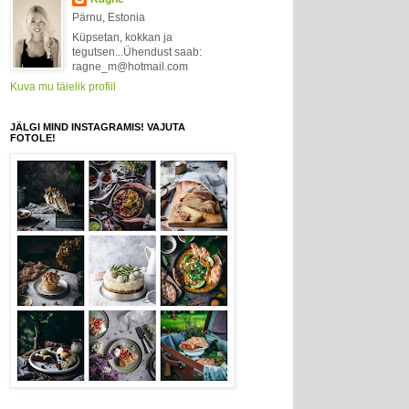
Pärnu, Estonia
Küpsetan, kokkan ja
tegutsen...Ühendust saab:
ragne_m@hotmail.com
Kuva mu täielik profiil
JÄLGI MIND INSTAGRAMIS! VAJUTA
FOTOLE!