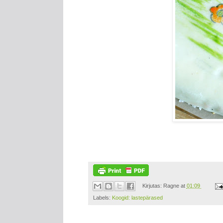
Kirjutas:
Ragne
at
01:09
Labels:
Koogid: lastepärased