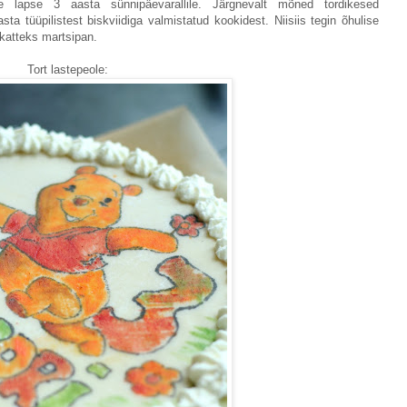
 lapse 3 aasta sünnipäevarallile. Järgnevalt mõned tordikesed
ta tüüpilistest biskviidiga valmistatud kookidest. Niisiis tegin õhulise
katteks martsipan.
Tort lastepeole: