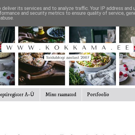
deliver its services and to analyze traffic. Your IP address and
formance and security metrics to ensure quality of service, ge
 abuse.
eptiregister A-Ü
Minu raamatud
Portfoolio