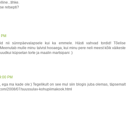
line...tihke.
se retsepti?
0 PM
id nii sünnpäevalapsele kui ka emmele. Hästi vahvad tordid! Tõelise
 Meenutab mulle minu talvist hooaega, kui minu pere neli meest kõik väikeste
dkui küpsetan torte ja maalin martsipani :)
39:00 PM
 ega ma kade ole:) Tegelikult on see mul siin blogis juba olemas, täpsemalt
ot.com/2008/07/suussulav-kohupiimakook.html