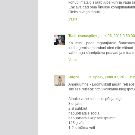
kohupiimatäidis jääb jube kuiv ja väga sel
Ehk avaldad oma õhulise kohupiimatäidi
Oleksin väga tänulik :)
Vasta
Tuuli
esmaspäev, juuni 06, 2011 9:50:0
Ka minu poolt tagantjärele õnnesoov
torditegemise maratoni oled ette võtnud.
vahedega sünnipäeva peavad ja mina muu
Vasta
Ragne
teisipäev, juuni 07, 2011 3:
Anonüümne - Loomulikult jagan retsepti,
siis see retsept: http://kokkama.blogsp
Ainuke vahe selles, et põhja tegin:
3 dl jahu
2 sl suhkrut
näpuotsatäis soola
näpuotsatäis küpsetuspulbrit
125 g võid
1-2 sl külma vett