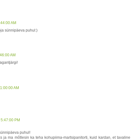
:44:00 AM
oja sünnipäeva puhul:)
:46:00 AM
tagantjärgi!
11:00:00 AM
 5:47:00 PM
 sünnipäeva puhul!
ja ma mõtlesin ka teha kohupiima-martsipanitorti, kuid kardan, et tavaline