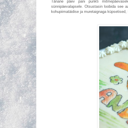
Tänane päev pani punkti mitmepäevasele
sünnipäevalapsele. Otsustasin loobida see aas
kohupiimatäidise ja muretaignaga küpsetised, 