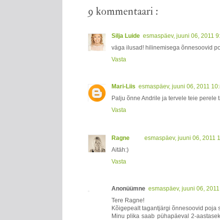
9 kommentaari :
Silja Luide
esmaspäev, juuni 06, 2011 9
väga ilusad! hilinemisega õnnesoovid p
Vasta
Mari-Liis
esmaspäev, juuni 06, 2011 10
Palju õnne Andrile ja tervele teie perele 
Vasta
Ragne
esmaspäev, juuni 06, 2011 
Aitäh:)
Vasta
Anonüümne
esmaspäev, juuni 06, 2011
Tere Ragne!
Kõigepealt tagantjärgi õnnesoovid poja
Minu plika saab pühapäeval 2-aastaseks 