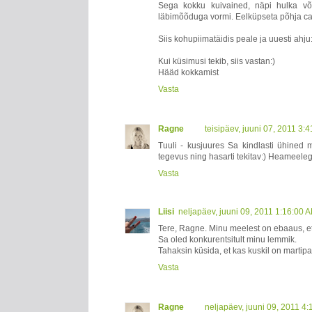
Sega kokku kuivained, näpi hulka või
läbimõõduga vormi. Eelküpseta põhja ca 
Siis kohupiimatäidis peale ja uuesti ahju:
Kui küsimusi tekib, siis vastan:)
Hääd kokkamist
Vasta
Ragne
teisipäev, juuni 07, 2011 3:
Tuuli - kusjuures Sa kindlasti ühined m
tegevus ning hasarti tekitav:) Heameeleg
Vasta
Liisi
neljapäev, juuni 09, 2011 1:16:00 
Tere, Ragne. Minu meelest on ebaaus, et
Sa oled konkurentsitult minu lemmik.
Tahaksin küsida, et kas kuskil on martip
Vasta
Ragne
neljapäev, juuni 09, 2011 4