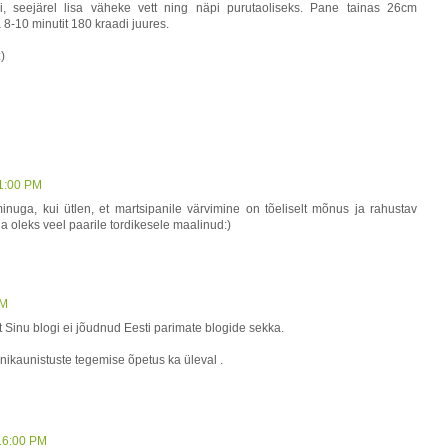
, seejärel lisa väheke vett ning näpi purutaoliseks. Pane tainas 26cm
8-10 minutit 180 kraadi juures.
)
41:00 PM
inuga, kui ütlen, et martsipanile värvimine on tõeliselt mõnus ja rahustav
a oleks veel paarile tordikesele maalinud:)
AM
 Sinu blogi ei jõudnud Eesti parimate blogide sekka.
anikaunistuste tegemise õpetus ka üleval .
:16:00 PM