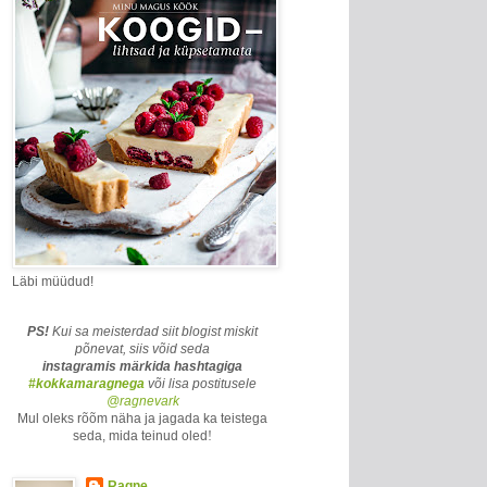
Läbi müüdud!
PS!
Kui sa meisterdad siit blogist miskit
põnevat, siis võid seda
instagramis märkida
hashtagiga
#kokkamaragnega
või lisa postitusele
@ragnevark
Mul oleks rõõm näha ja jagada ka teistega
seda, mida teinud oled
!
Ragne