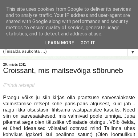
This site uses cookies from Google to deliver its services
and to analyze traffic. Your IP address and user-agent are
shared with Google along with performance and security
metrics to ensure quality of service, generate usage
statistics, and to detect and address abuse.
LEARN MORE
GOT IT
▼
20. märts 2011
Croissant, mis maitsevõiga sõbruneb
/Prindi retsept/
Praegu võiks ju siin kirjas olla prantsuse sarvesaiakeste
valmistamise retsept kohe päris-päris algusest, kuid jah -
nagu ikka otsustasin lihtsama vastupanutee kasuks. Need
siin on sarvesaiakesed, mis valmivad poole tunniga. Juba
pikemat aega olen täiuslike võisaiade otsingul. Võib öelda,
et ühed ideaalsed võisaiad ootavad mind Tallinna ühes
kohvikus igakord kui pealinna satun:) (Olen loomulikult