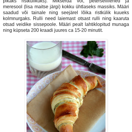
pikaks ristkülikuks). Mikserda või, petersellilehed ja
meresool (lisa maitse järgi) kokku ühtlaseks massiks. Määri
saadud või tainale ning seejärel lõika ristkülik kuueks
kolmnurgaks. Rulli need laiemast otsast rulli ning kaaruta
otsad veidike sissepoole. Määri pealt lahtiklopitud munaga
ning küpseta 200 kraadi juures ca 15-20 minutit.