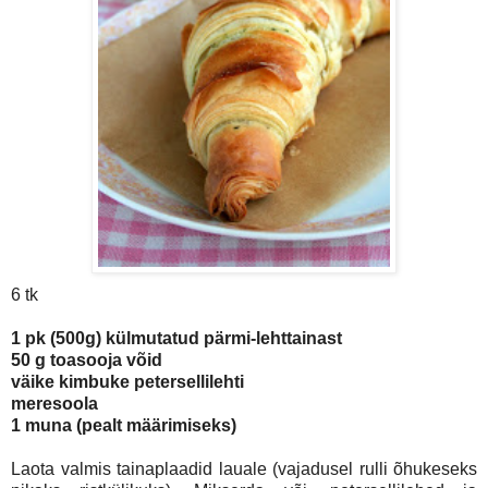
6 tk
1 pk (500g) külmutatud pärmi-lehttainast
50 g toasooja võid
väike kimbuke petersellilehti
meresoola
1 muna (pealt määrimiseks)
Laota valmis tainaplaadid lauale (vajadusel rulli õhukeseks