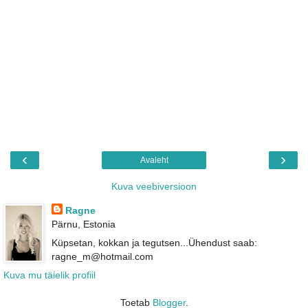
‹
›
Avaleht
Kuva veebiversioon
Ragne
Pärnu, Estonia
Küpsetan, kokkan ja tegutsen...Ühendust saab:
ragne_m@hotmail.com
Kuva mu täielik profiil
Toetab
Blogger
.