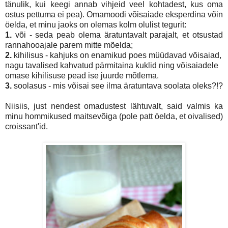
tänulik, kui keegi annab vihjeid veel kohtadest, kus oma
ostus pettuma ei pea). Omamoodi võisaiade eksperdina võin
öelda, et minu jaoks on olemas kolm olulist tegurit:
1.
või - seda peab olema äratuntavalt parajalt, et otsustad
rannahooajale parem mitte mõelda;
2.
kihilisus - kahjuks on enamikud poes müüdavad võisaiad,
nagu tavalised kahvatud pärmitaina kuklid ning võisaiadele
omase kihilisuse pead ise juurde mõtlema.
3.
soolasus - mis võisai see ilma äratuntava soolata oleks?!?
Niisiis, just nendest omadustest lähtuvalt, said valmis ka
minu hommikused maitsevõiga (pole patt öelda, et oivalised)
croissant'id.