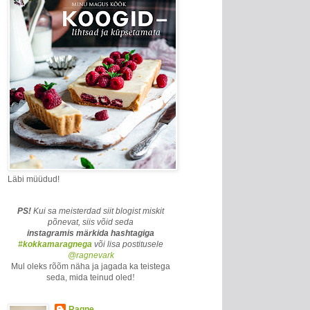
Läbi müüdud!
PS!
Kui sa meisterdad siit blogist miskit
põnevat, siis võid seda
instagramis märkida
hashtagiga
#kokkamaragnega
või lisa postitusele
@ragnevark
Mul oleks rõõm näha ja jagada ka teistega
seda, mida teinud oled
!
Ragne