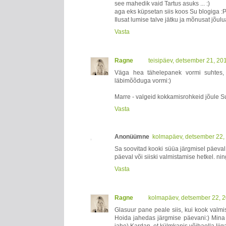
see mahedik vaid Tartus asuks ... :)
aga eks küpsetan siis koos Su blogiga :P
Ilusat lumise talve jätku ja mõnusat jõul
Vasta
Ragne
teisipäev, detsember 21, 20
Väga hea tähelepanek vormi suhtes, 
läbimõõduga vormi:)
Marre - valgeid kokkamisrohkeid jõule Su
Vasta
Anonüümne
kolmapäev, detsember 22,
Sa soovitad kooki süüa järgmisel päeval
päeval või siiski valmistamise hetkel. ni
Vasta
Ragne
kolmapäev, detsember 22, 
Glasuur pane peale siis, kui kook valmis
Hoida jahedas järgmise päevani:) Mina h