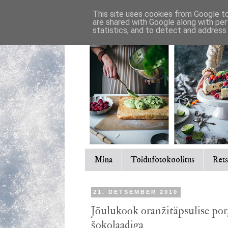
This site uses cookies from Google to 
are shared with Google along with per
statistics, and to detect and address
Mina
Toidufotokoolitus
Rets
21. DETSEMBER 2010
Jõulukook oranžitäpsulise por
šokolaadiga