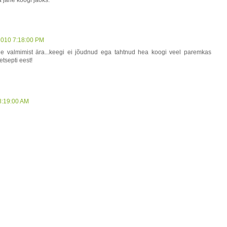
a jahe koogi jaoks.
2010 7:18:00 PM
e valmimist ära...keegi ei jõudnud ega tahtnud hea koogi veel paremkas
etsepti eest!
8:19:00 AM