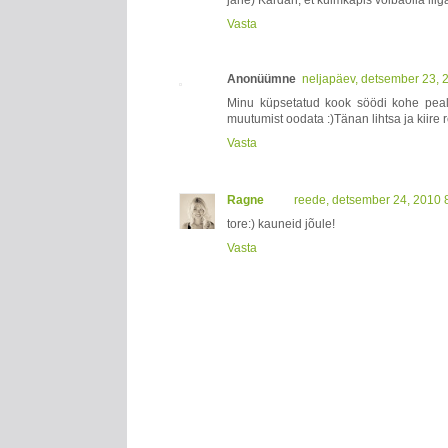
jahe) Kardan, et külmkapis võibaolla liig
Vasta
Anonüümne
neljapäev, detsember 23, 
Minu küpsetatud kook söödi kohe peal
muutumist oodata :)Tänan lihtsa ja kiire r
Vasta
Ragne
reede, detsember 24, 2010 
tore:) kauneid jõule!
Vasta