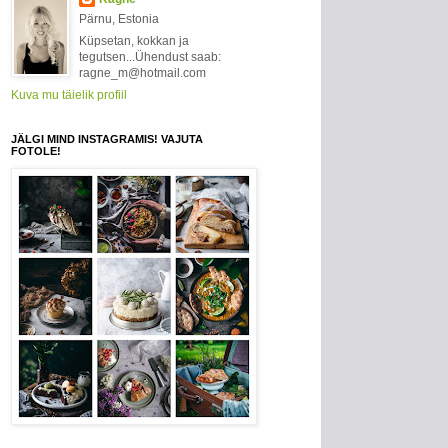
Pärnu, Estonia
Küpsetan, kokkan ja
tegutsen...Ühendust saab:
ragne_m@hotmail.com
Kuva mu täielik profiil
JÄLGI MIND INSTAGRAMIS! VAJUTA
FOTOLE!