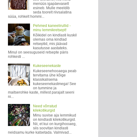
menüüs igapäevaselt
esineb. Mulle meeldib
seda toorelt riivsalatina
süüa, rohkelt hommi...
Pehmed kaneelirullid -
minu lemmikretsept!
Kõikidel on kindlasti kuskil
olemas oma kindlad
retseptid, mis jäävad
kasutusse aastateks.
Minul on seesuguseid retsepte päris
rohkesti ...
Kukeseenekaste
Kukeseenehooaega peab
tervitama ühe kõige
klassikalisema
kukeseenekastmega! See
on tummine ja
maitserohke kaste, millest parajalt seeni
ni...
Need võrratud
kilekotikurgid
Minu suvise aja lemmikud
on kindlasti kilekotikurgid.
Nii, et kui on kurgihooaeg,
siis soovitan kindlasti
neidsamu kurke katsetada. Valmivad...