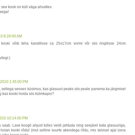
 see kook on küll väga ahvatlev.
uaega!
10 8:28:00 AM
kooki võib teha kandilisse ca 25x17cm vormi või siis ringilisse 24cm
llegi:)
 2010 1:45:00 PM
, sellega seoses küsimus, kas glasuuri peaks siis peale panema ka järgmisel
ng kas kooki hoida siis külmkapis?
2010 10:14:00 PM
 saab. Lase koogil ahjust tulles veidi jahtuda ning seejärel kata glasuuriga,
oian kooki rõdul (mul selline suurte akendega rõdu, mis talvisel ajal üsna