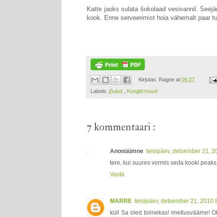
Katte jaoks sulata šokolaad vesivannil. Seejä
kook. Enne serveerimist hoia vähemalt paar tu
Kirjutas:
Ragne
at
06:27
Labels:
jõulud
,
Koogid:muud
7 kommentaari :
Anonüümne
teisipäev, detsember 21, 
tere, kui suures vormis seda kooki peak
Vasta
MARRE
teisipäev, detsember 21, 2010
küll Sa oled toimekas! imetlusväärne! O