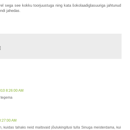
rel sega see kokku toorjuustuga ning kata šokolaadiglasuuriga jahtunud
ndi jahedas.
2010 8:26:00 AM
s tegema
 8:27:00 AM
h, kuidas tahaks neid maitsvaid jõulukingitusi tulla Sinuga meisterdama, kui