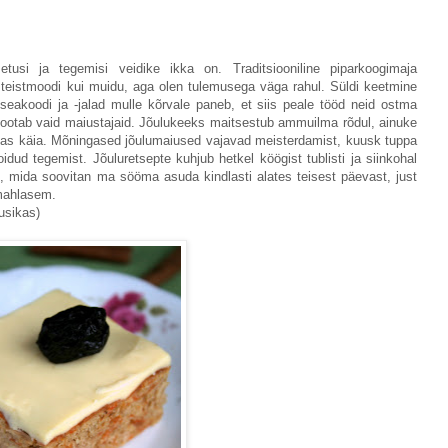
tusi ja tegemisi veidike ikka on. Traditsiooniline piparkoogimaja
i teistmoodi kui muidu, aga olen tulemusega väga rahul. Süldi keetmine
 seakoodi ja -jalad mulle kõrvale paneb, et siis peale tööd neid ostma
ootab vaid maiustajaid. Jõulukeeks maitsestub ammuilma rõdul, ainuke
mas käia. Mõningased jõulumaiused vajavad meisterdamist, kuusk tuppa
oidud tegemist. Jõuluretsepte kuhjub hetkel köögist tublisti ja siinkohal
, mida soovitan ma sööma asuda kindlasti alates teisest päevast, just
 mahlasem.
usikas)