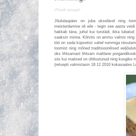
/Prindi retsept/
Jõululaupäev on juba ukselävel ning toime
meisterdamine oli eile - tegin see aasta veid
hakkab täna, juhul kui turutädi, ikka lubatud
saaksin minna. Kõrvits on ammu valmis ning 
töö on seda küpsetist vahel rummiga niisuta
toomist ning mõned traditsioonilised eeljõulut
üks lihtsamast lihtsam mahlane porgandikook
siis kui maitsed on ühtlustunud ning koogike
(retsepti valmistasin 18.12.2010 kokasaates L