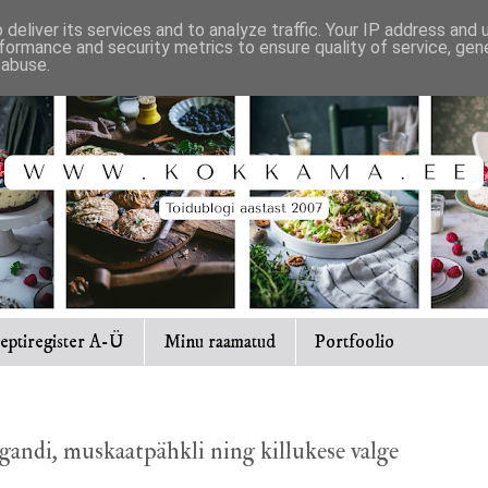
deliver its services and to analyze traffic. Your IP address and
formance and security metrics to ensure quality of service, ge
 abuse.
eptiregister A-Ü
Minu raamatud
Portfoolio
gandi, muskaatpähkli ning killukese valge