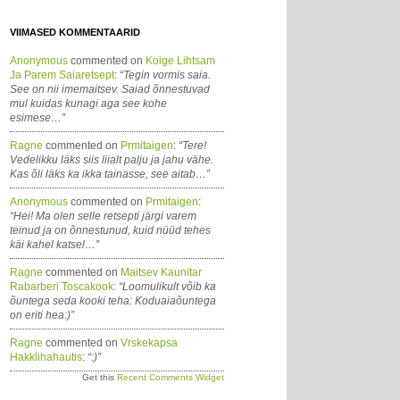
VIIMASED KOMMENTAARID
Anonymous
commented on
Koige Lihtsam
Ja Parem Saiaretsept
:
“Tegin vormis saia.
See on nii imemaitsev. Saiad õnnestuvad
mul kuidas kunagi aga see kohe
esimese…”
Ragne
commented on
Prmitaigen
:
“Tere!
Vedelikku läks siis liialt palju ja jahu vähe.
Kas õli läks ka ikka tainasse, see aitab…”
Anonymous
commented on
Prmitaigen
:
“Hei! Ma olen selle retsepti järgi varem
teinud ja on õnnestunud, kuid nüüd tehes
käi kahel katsel…”
Ragne
commented on
Maitsev Kaunitar
Rabarberi Toscakook
:
“Loomulikult võib ka
õuntega seda kooki teha: Koduaiaõuntega
on eriti hea:)”
Ragne
commented on
Vrskekapsa
Hakklihahautis
:
“:)”
Get this
Recent Comments Widget