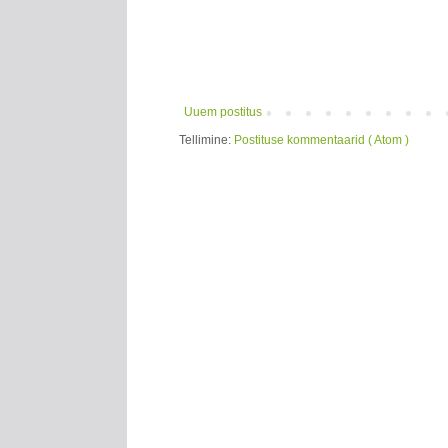
Uuem postitus
Tellimine:
Postituse kommentaarid ( Atom )