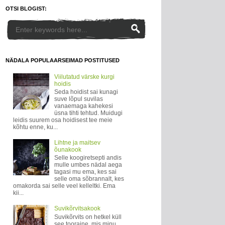
OTSI BLOGIST:
NÄDALA POPULAARSEIMAD POSTITUSED
Viilutatud värske kurgi
hoidis
Seda hoidist sai kunagi
suve lõpul suvilas
vanaemaga kahekesi
üsna tihti tehtud. Muidugi
leidis suurem osa hoidisest tee meie
kõhtu enne, ku...
Lihtne ja maitsev
õunakook
Selle koogiretsepti andis
mulle umbes nädal aega
tagasi mu ema, kes sai
selle oma sõbrannalt, kes
omakorda sai selle veel kelleltki. Ema
kii...
Suvikõrvitsakook
Suvikõrvits on hetkel küll
see tooraine, mis minu