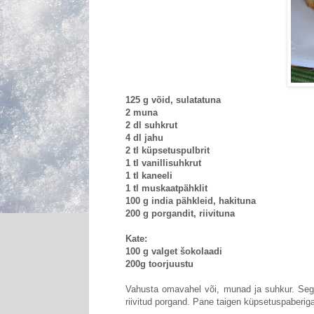
125 g võid, sulatatuna
2 muna
2 dl suhkrut
4 dl jahu
2 tl küpsetuspulbrit
1 tl vanillisuhkrut
1 tl kaneeli
1 tl muskaatpähklit
100 g india pähkleid, hakituna
200 g porgandit, riivituna
Kate:
100 g valget šokolaadi
200g toorjuustu
Vahusta omavahel või, munad ja suhkur. Sega
riivitud porgand. Pane taigen küpsetuspaberig