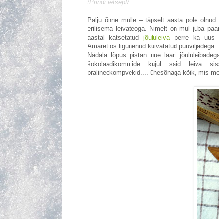
/Prindi retsept/
Palju õnne mulle – täpselt aasta pole olnud m
erilisema leivateoga. Nimelt on mul juba paar
aastal katsetatud
jõululeiva
perre ka uus r
Amarettos ligunenud kuivatatud puuviljadega. 
Nädala lõpus pistan uue laari jõululeibade
šokolaadikommide kujul said leiva sis
pralineekompvekid.... ühesõnaga kõik, mis mei