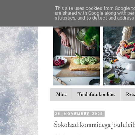
This site uses cookies from Google to 
are shared with Google along with per
statistics, and to detect and address
Mina
Toidufotokoolitus
Rets
26. NOVEMBER 2009
Šokolaadikommidega jõululei