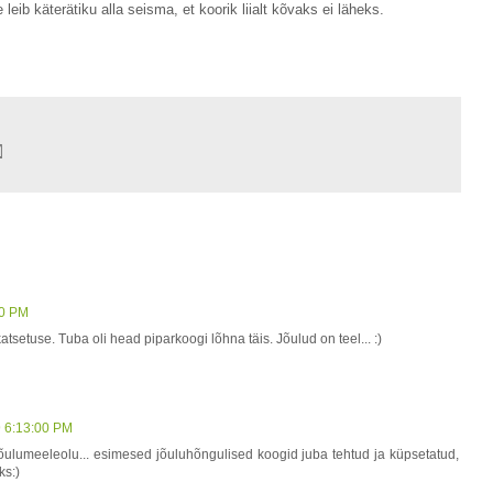
 leib käterätiku alla seisma, et koorik liialt kõvaks ei läheks.
00 PM
atsetuse. Tuba oli head piparkoogi lõhna täis. Jõulud on teel... :)
9 6:13:00 PM
 jõulumeeleolu... esimesed jõuluhõngulised koogid juba tehtud ja küpsetatud,
ks:)