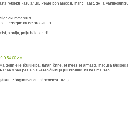
asta retsepti kasutanud. Peale pohlamoosi, mandlilaastude ja vaniljesuhkru
a sügav kummardus!
meid retsepte ka ise proovinud.
st ja palju, palju häid ideid!
09 9:54:00 AM
ja:) Ma tegin eile jõululeiba, tänan õnne, et mees ei armasta magusa täidisega
 Panen sinna peale pisikese võikihi ja juustuviilud, nii hea maitseb.
ätkub. Köögitahvel on märkmetest tulvil;)