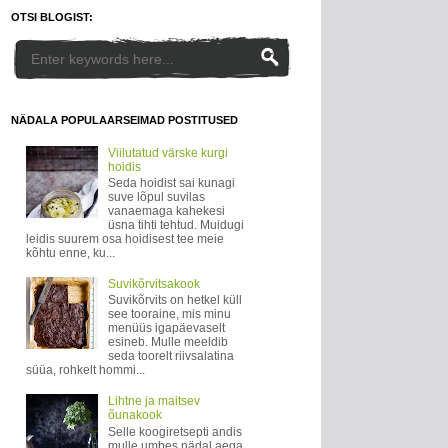
OTSI BLOGIST:
NÄDALA POPULAARSEIMAD POSTITUSED
Viilutatud värske kurgi
hoidis
Seda hoidist sai kunagi
suve lõpul suvilas
vanaemaga kahekesi
üsna tihti tehtud. Muidugi
leidis suurem osa hoidisest tee meie
kõhtu enne, ku...
Suvikõrvitsakook
Suvikõrvits on hetkel küll
see tooraine, mis minu
menüüs igapäevaselt
esineb. Mulle meeldib
seda toorelt riivsalatina
süüa, rohkelt hommi...
Lihtne ja maitsev
õunakook
Selle koogiretsepti andis
mulle umbes nädal aega