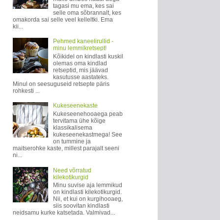
tagasi mu ema, kes sai
selle oma sõbrannalt, kes
omakorda sai selle veel kelleltki. Ema
kii...
Pehmed kaneelirullid -
minu lemmikretsept!
Kõikidel on kindlasti kuskil
olemas oma kindlad
retseptid, mis jäävad
kasutusse aastateks.
Minul on seesuguseid retsepte päris
rohkesti ...
Kukeseenekaste
Kukeseenehooaega peab
tervitama ühe kõige
klassikalisema
kukeseenekastmega! See
on tummine ja
maitserohke kaste, millest parajalt seeni
ni...
Need võrratud
kilekotikurgid
Minu suvise aja lemmikud
on kindlasti kilekotikurgid.
Nii, et kui on kurgihooaeg,
siis soovitan kindlasti
neidsamu kurke katsetada. Valmivad...