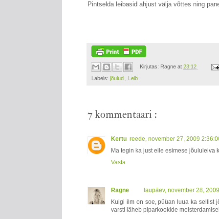
Pintselda leibasid ahjust välja võttes ning pane
Kirjutas:
Ragne
at
23:12
Labels:
jõulud
,
Leib
7 kommentaari :
Kertu
reede, november 27, 2009 2:36:
Ma tegin ka just eile esimese jõululeiva k
Vasta
Ragne
laupäev, november 28, 200
Kuigi ilm on soe, püüan luua ka sellist
varsti läheb piparkookide meisterdamise