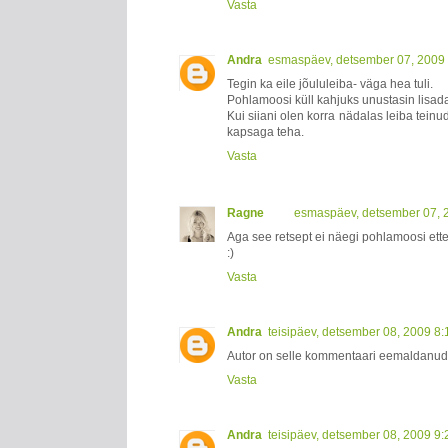
Vasta
Andra
esmaspäev, detsember 07, 2009
Tegin ka eile jõululeiba- väga hea tuli.
Pohlamoosi küll kahjuks unustasin lisad
Kui siiani olen korra nädalas leiba teinu
kapsaga teha.
Vasta
Ragne
esmaspäev, detsember 07, 
Aga see retsept ei näegi pohlamoosi ett
:)
Vasta
Andra
teisipäev, detsember 08, 2009 8
Autor on selle kommentaari eemaldanud
Vasta
Andra
teisipäev, detsember 08, 2009 9