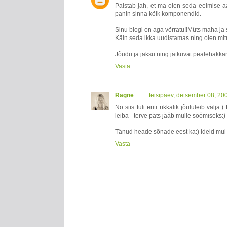
Paistab jah, et ma olen seda eelmise a
panin sinna kõik komponendid.
Sinu blogi on aga võrratu!!Müts maha j
Käin seda ikka uudistamas ning olen mit
Jõudu ja jaksu ning jätkuvat pealehakkami
Vasta
Ragne
teisipäev, detsember 08, 20
No siis tuli eriti rikkalik jõululeib väl
leiba - terve päts jääb mulle söömiseks:)
Tänud heade sõnade eest ka:) Ideid mul j
Vasta