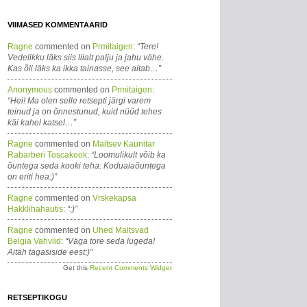
VIIMASED KOMMENTAARID
Ragne
commented on
Prmitaigen
:
“Tere!
Vedelikku läks siis liialt palju ja jahu vähe.
Kas õli läks ka ikka tainasse, see aitab…”
Anonymous
commented on
Prmitaigen
:
“Hei! Ma olen selle retsepti järgi varem
teinud ja on õnnestunud, kuid nüüd tehes
käi kahel katsel…”
Ragne
commented on
Maitsev Kaunitar
Rabarberi Toscakook
:
“Loomulikult võib ka
õuntega seda kooki teha: Koduaiaõuntega
on eriti hea:)”
Ragne
commented on
Vrskekapsa
Hakklihahautis
:
“:)”
Ragne
commented on
Uhed Maitsvad
Belgia Vahvlid
:
“Väga tore seda lugeda!
Aitäh tagasiside eest:)”
Get this
Recent Comments Widget
RETSEPTIKOGU