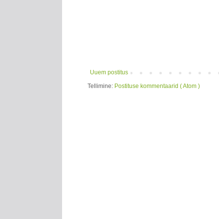
Uuem postitus
Tellimine:
Postituse kommentaarid ( Atom )