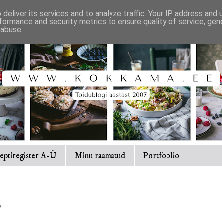
deliver its services and to analyze traffic. Your IP address and
formance and security metrics to ensure quality of service, ge
 abuse.
eptiregister A-Ü
Minu raamatud
Portfoolio
b