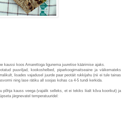
ne kaussi koos Amarettoga ligunema juuretise käärimise ajaks.
leotatud puuviljad, kookoshelbed, piparkoogimaitseaine ja väikemateks
ikult, lisades vajadusel juurde paar peotäit rukkijahu (nii ei tule tainas
etusvormi ning lase rätiku all soojas kohas ca 4-5 tundi kerkida.
põhja kauss veega (vajalik selleks, et ei tekiks liialt kõva koorikut) ja
üpseta järgnevatel temperatuuridel: