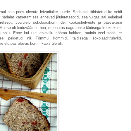
ul asja poes olevate leivariiulite juurde. Seda sai tähistatud ka veidi
 nädalat katsetamises erinevad jõuluretseptid, sealhulgas sai eelmisel
etsept. Jõululeib šokolaadikommide, kookoshelveste ja päevakese
Maitse oli kiiduväärselt hea, meenutas nagu rohke täidisega keeksikest.
ga ahju. Enne kui uut leivaviilu sööma hakkan, mainin veel seda, et
se peidetud nii Tõmmu kommid, täidisega šokolaaditrühvlid,
e elutoas olevas kommikapis üle oli.