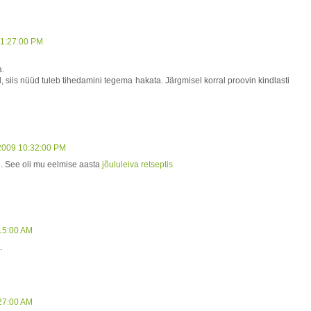
 1:27:00 PM
a.
d, siis nüüd tuleb tihedamini tegema hakata. Järgmisel korral proovin kindlasti
2009 10:32:00 PM
e. See oli mu eelmise aasta
jõululeiva retseptis
:15:00 AM
.
:27:00 AM