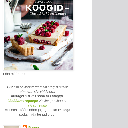
Läbi müüdud!
PS!
Kui sa meisterdad siit blogist miskit
põnevat, siis võid seda
instagramis märkida
hashtagiga
#kokkamaragnega
või lisa postitusele
@ragnevark
Mul oleks rõõm näha ja jagada ka teistega
seda, mida teinud oled
!
Ragne