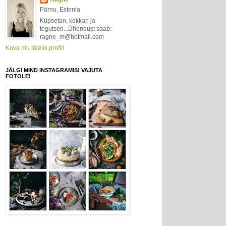
Pärnu, Estonia
Küpsetan, kokkan ja
tegutsen...Ühendust saab:
ragne_m@hotmail.com
Kuva mu täielik profiil
JÄLGI MIND INSTAGRAMIS! VAJUTA
FOTOLE!