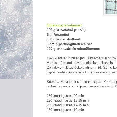
1/3 kogus leivatainast
100 g kuivatatud puuvilju
6 cl Amarettot
100 g kookoshelbeid
1,5 tl piparkoogimaitseainet
100 g erinevaid šokolaadikomme
Haki kuivatatud puuviljad väiksemaks ning pa
Valmis sõtkutud leivatainale lisa alkoholis 
tükkideks hakitud šokolaadikommid. Sõtku korral
liigselt vedel). Aseta leib 1,5 liitrisesse küps
Küpseta kerkinud leivatainast ahjus. Pane ahju 
pintselda paar kord küpsemise ajal koorikut. K
250 kraadi juures 20 min
220 kraadi juures 12-15 min
200 kraadi juures 12-15 min
180 kraadi juures 10 min