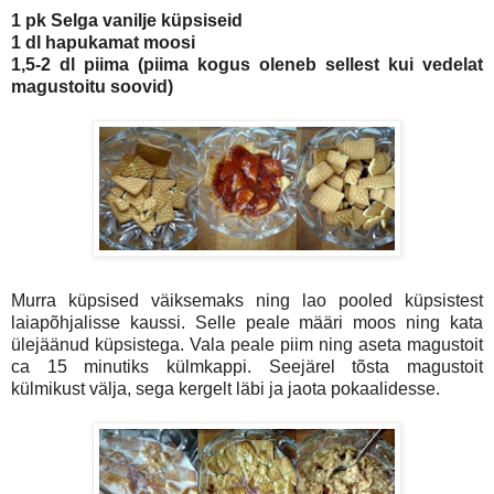
1 pk Selga vanilje küpsiseid
1 dl hapukamat moosi
1,5-2 dl piima (piima kogus oleneb sellest kui vedelat
magustoitu soovid)
Murra küpsised väiksemaks ning lao pooled küpsistest
laiapõhjalisse kaussi. Selle peale määri moos ning kata
ülejäänud küpsistega. Vala peale piim ning aseta magustoit
ca 15 minutiks külmkappi. Seejärel tõsta magustoit
külmikust välja, sega kergelt läbi ja jaota pokaalidesse.