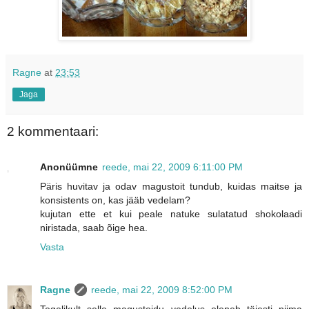
Ragne
at
23:53
Jaga
2 kommentaari:
Anonüümne
reede, mai 22, 2009 6:11:00 PM
Päris huvitav ja odav magustoit tundub, kuidas maitse ja
konsistents on, kas jääb vedelam?
kujutan ette et kui peale natuke sulatatud shokolaadi
niristada, saab õige hea.
Vasta
Ragne
reede, mai 22, 2009 8:52:00 PM