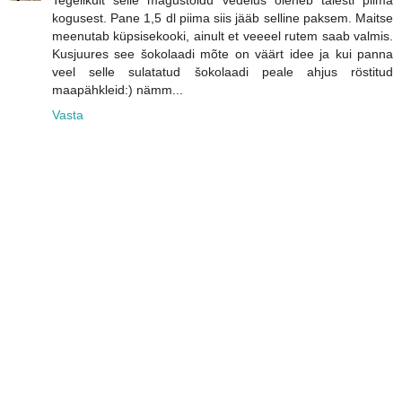
Tegelikult selle magustoidu vedelus oleneb täiesti piima
kogusest. Pane 1,5 dl piima siis jääb selline paksem. Maitse
meenutab küpsisekooki, ainult et veeeel rutem saab valmis.
Kusjuures see šokolaadi mõte on väärt idee ja kui panna
veel selle sulatatud šokolaadi peale ahjus röstitud
maapähkleid:) nämm...
Vasta