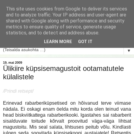
This site uses cookies from Google to deliver its services
and to analyze traffic. Your IP address and user-agent are
shared with Google along with performance and security
metrics to ensure quality of service, generate usage
statistics, and to detect and address abuse.
LEARN MORE
GOT IT
▼
19. mai 2009
Ülikiire küpsisemagustoit ootamatutele
külalistele
/Prindi retsept/
Erinevad rabarberiküpsetised on hõivanud terve viimase
nädala. Ei oskagi enam öelda mitu korda olen teinud vana
head biskviitkattega rabarberikooki. Igastahes sai rabarberit
sisalduvate toitude kõrvalt proovitud väga-väga lihtsat
magustoitu. Mis seal salata, lihtsuses peitub võlu. Kindlasti
julgen seda soovitada küpsisekoogi austajatele! Retseptis