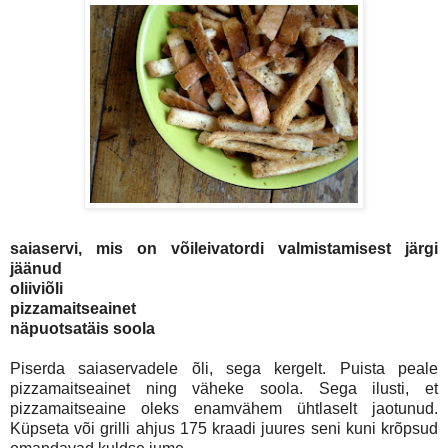
saiaservi, mis on võileivatordi valmistamisest järgi
jäänud
oliiviõli
pizzamaitseainet
näpuotsatäis soola
Piserda saiaservadele õli, sega kergelt. Puista peale
pizzamaitseainet ning väheke soola. Sega ilusti, et
pizzamaitseaine oleks enamvähem ühtlaselt jaotunud.
Küpseta või grilli ahjus 175 kraadi juures seni kuni krõpsud