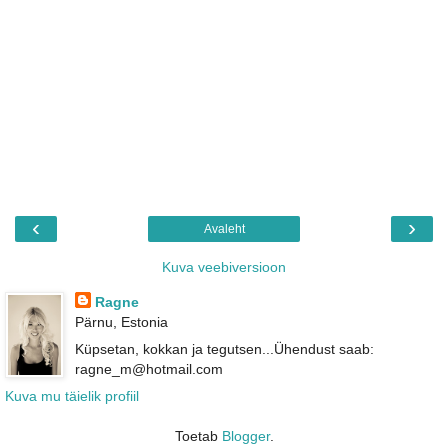
‹
›
Avaleht
Kuva veebiversioon
Ragne
Pärnu, Estonia
Küpsetan, kokkan ja tegutsen...Ühendust saab:
ragne_m@hotmail.com
Kuva mu täielik profiil
Toetab
Blogger
.