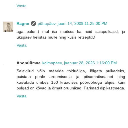
Vasta
Ragne
pühapäev, juuni 14, 2009 11:25:00 PM
aga palun:) mul isa maitses ka neid saiapulkasid, ja
ükspäev helistas mulle ning küsis retsepti:D
Vasta
Anonüümne
kolmapäev, jaanuar 28, 2026 1:16:00 PM
Saiaviilud võib määrida toiduõliga, lõigata pulkadeks,
puistata peale aroomisoola ja pitsamaitseainet ning
kuivatada umbes 150 kraadises pöördõhuga ahjus, kuni
pulgad on kõvad ja õrnalt pruunikad. Parimad dipikastmega.
Vasta