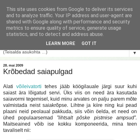
This site uses cookies from Google to deliver its services
and to analyze traffic. Your IP address and user-agent are
shared with Google along with performance and security
metrics to ensure quality of service, generate usage
statistics, and to detect and address abuse.
LEARN MORE
GOT IT
▼
28. mai 2009
Krõbedad saiapulgad
Alati
võileivatorti
tehes jääb köögilauale järgi suur kuhi
saiast ära lõigatud servi. Üks viis on need ära kasutada
saiavormi tegemisel, kuid minu arvates on palju parem mõte
valmistada neist saiakrõpse. Lihtne ja kiire ning kui pead
plaani neid peolaual pakkuda, siis võin öelda, et need on
ühed populaarsemad
”lihtsalt põske pistmise ampsud”.
Maitseained võib ise kokku komponeerida, mina teen
tavaliselt nii: