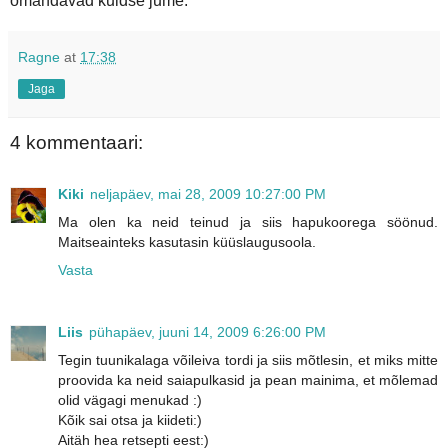
omandavad kuldse jume.
Ragne
at
17:38
Jaga
4 kommentaari:
Kiki
neljapäev, mai 28, 2009 10:27:00 PM
Ma olen ka neid teinud ja siis hapukoorega söönud.
Maitseainteks kasutasin küüslaugusoola.
Vasta
Liis
pühapäev, juuni 14, 2009 6:26:00 PM
Tegin tuunikalaga võileiva tordi ja siis mõtlesin, et miks mitte
proovida ka neid saiapulkasid ja pean mainima, et mõlemad
olid vägagi menukad :)
Kõik sai otsa ja kiideti:)
Aitäh hea retsepti eest:)