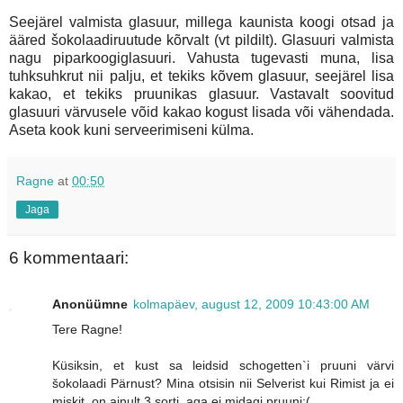
Seejärel valmista glasuur, millega kaunista koogi otsad ja
ääred šokolaadiruutude kõrvalt (vt pildilt). Glasuuri valmista
nagu piparkoogiglasuuri. Vahusta tugevasti muna, lisa
tuhksuhkrut nii palju, et tekiks kõvem glasuur, seejärel lisa
kakao, et tekiks pruunikas glasuur. Vastavalt soovitud
glasuuri värvusele võid kakao kogust lisada või vähendada.
Aseta kook kuni serveerimiseni külma.
Ragne
at
00:50
Jaga
6 kommentaari:
Anonüümne
kolmapäev, august 12, 2009 10:43:00 AM
Tere Ragne!
Küsiksin, et kust sa leidsid schogetten`i pruuni värvi
šokolaadi Pärnust? Mina otsisin nii Selverist kui Rimist ja ei
miskit, on ainult 3 sorti, aga ei midagi pruuni:(