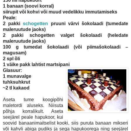
150 ml hapukoort
1 banaan (soovi korral)
siirupit või kohvi või muud vedelikku immutamiseks
Peale:
2 pakki
schogetten
pruuni värvi šokolaadi (tumedate
maleruutude jaoks)
2 pakki schogetten valget šokolaadi (heledate
maleruutude jaoks)
100 g tumedat šokolaadi (või piimašokolaadi –
magusam)
2 spl õli
1 väike pakk lahtist martsipani
Glasuur:
1 munavalge
tuhksuhkrut
~2 tl kakaod
Aseta tume koogipõhi
maletordi aluseks. Niisuta
põhja korralikult. Aseta
seejärel peale hapukoor, kui
soovid banaanimaitselist kooki, siis puruta banaan mikseri
või kahvli abiga pudiks ja sega hapukoorega ning seejärel