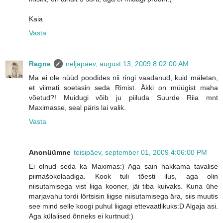
Kaia
Vasta
Ragne
neljapäev, august 13, 2009 8:02:00 AM
Ma ei ole nüüd poodides nii ringi vaadanud, kuid mäletan,
et viimati soetasin seda Rimist. Äkki on müügist maha
võetud?! Muidugi võib ju piiluda Suurde Riia mnt
Maximasse, seal päris lai valik.
Vasta
Anonüümne
teisipäev, september 01, 2009 4:06:00 PM
Ei olnud seda ka Maximas:) Aga sain hakkama tavalise
piimašokolaadiga. Kook tuli tõesti ilus, aga olin
niisutamisega vist liiga kooner, jäi tiba kuivaks. Kuna ühe
marjavahu tordi lörtsisin liigse niisutamisega ära, siis muutis
see mind selle koogi puhul liigagi ettevaatlikuks:D Algaja asi.
Aga külalised õnneks ei kurtnud:)