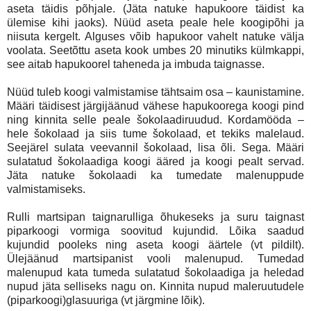
aseta täidis põhjale. (Jäta natuke hapukoore täidist ka
ülemise kihi jaoks). Nüüd aseta peale hele koogipõhi ja
niisuta kergelt. Alguses võib hapukoor vahelt natuke välja
voolata. Seetõttu aseta kook umbes 20 minutiks külmkappi,
see aitab hapukoorel taheneda ja imbuda taignasse.
Nüüd tuleb koogi valmistamise tähtsaim osa – kaunistamine.
Määri täidisest järgijäänud vähese hapukoorega koogi pind
ning kinnita selle peale šokolaadiruudud. Kordamööda –
hele šokolaad ja siis tume šokolaad, et tekiks malelaud.
Seejärel sulata veevannil šokolaad, lisa õli. Sega. Määri
sulatatud šokolaadiga koogi ääred ja koogi pealt servad.
Jäta natuke šokolaadi ka tumedate malenuppude
valmistamiseks.
Rulli martsipan taignarulliga õhukeseks ja suru taignast
piparkoogi vormiga soovitud kujundid. Lõika saadud
kujundid pooleks ning aseta koogi äärtele (vt pildilt).
Ülejäänud martsipanist vooli malenupud. Tumedad
malenupud kata tumeda sulatatud šokolaadiga ja heledad
nupud jäta selliseks nagu on. Kinnita nupud maleruutudele
(piparkoogi)glasuuriga (vt järgmine lõik).