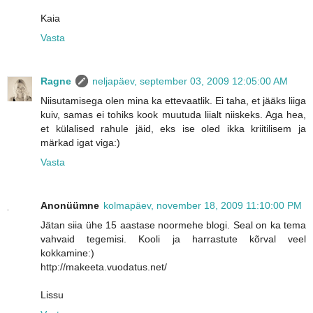
Kaia
Vasta
Ragne
neljapäev, september 03, 2009 12:05:00 AM
Niisutamisega olen mina ka ettevaatlik. Ei taha, et jääks liiga
kuiv, samas ei tohiks kook muutuda liialt niiskeks. Aga hea,
et külalised rahule jäid, eks ise oled ikka kriitilisem ja
märkad igat viga:)
Vasta
Anonüümne
kolmapäev, november 18, 2009 11:10:00 PM
Jätan siia ühe 15 aastase noormehe blogi. Seal on ka tema
vahvaid tegemisi. Kooli ja harrastute kõrval veel
kokkamine:)
http://makeeta.vuodatus.net/
Lissu