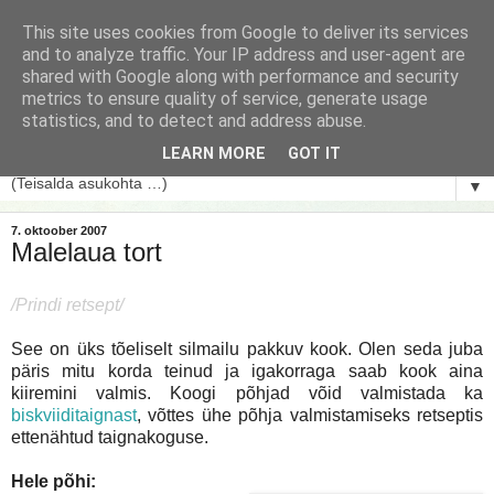
This site uses cookies from Google to deliver its services
and to analyze traffic. Your IP address and user-agent are
shared with Google along with performance and security
metrics to ensure quality of service, generate usage
statistics, and to detect and address abuse.
LEARN MORE
GOT IT
▼
7. oktoober 2007
Malelaua tort
/Prindi retsept/
See on üks tõeliselt silmailu pakkuv kook. Olen seda juba
päris mitu korda teinud ja igakorraga saab kook aina
kiiremini valmis. Koogi põhjad võid valmistada ka
biskviiditaignast
, võttes ühe põhja valmistamiseks retseptis
ettenähtud taignakoguse.
Hele põhi: