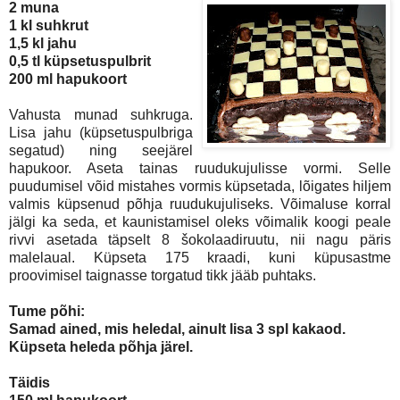
2 muna
1 kl suhkrut
1,5 kl jahu
0,5 tl küpsetuspulbrit
200 ml hapukoort
Vahusta munad suhkruga.
Lisa jahu (küpsetuspulbriga
segatud) ning seejärel
hapukoor. Aseta tainas ruudukujulisse vormi. Selle
puudumisel võid mistahes vormis küpsetada, lõigates hiljem
valmis küpsenud põhja ruudukujuliseks. Võimaluse korral
jälgi ka seda, et kaunistamisel oleks võimalik koogi peale
rivvi asetada täpselt 8 šokolaadiruutu, nii nagu päris
malelaual. Küpseta 175 kraadi, kuni küpusastme
proovimisel taignasse torgatud tikk jääb puhtaks.
Tume põhi:
Samad ained, mis heledal, ainult lisa 3 spl kakaod.
Küpseta heleda põhja järel.
Täidis