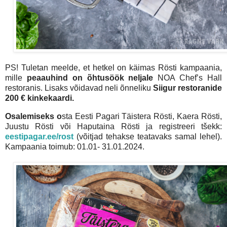
PS! Tuletan meelde, et hetkel on käimas Rösti kampaania,
mille
peaauhind on õhtusöök neljale
NOA Chef’s Hall
restoranis. Lisaks võidavad neli õnneliku
Siigur restoranide
200 € kinkekaardi.
Osalemiseks o
sta Eesti Pagari Täistera Rösti, Kaera Rösti,
Juustu Rösti või Haputaina Rösti ja registreeri tšekk:
eestipagar.ee/rost
(võitjad tehakse teatavaks samal lehel).
Kampaania toimub: 01.01- 31.01.2024.