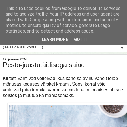
This site uses cookies from Google to deliver its services
and to analyze traffic. Your IP address and user-agent are
shared with Google along with performance and security
metrics to ensure quality of service, generate usage
statistics, and to detect and address abuse.
LEARN MORE
GOT IT
▼
17. jaanuar 2024
Pesto-juustutäidisega saiad
Kiiresti valmivad võileivad, kus kahe saiaviilu vahelt leiab
mõnusas koguses värsket kraami. Soovi korral võid
võileivad juba tunnike varem valmis teha, nii maitsestub see
seistes ja muutub ka mahlasemaks.