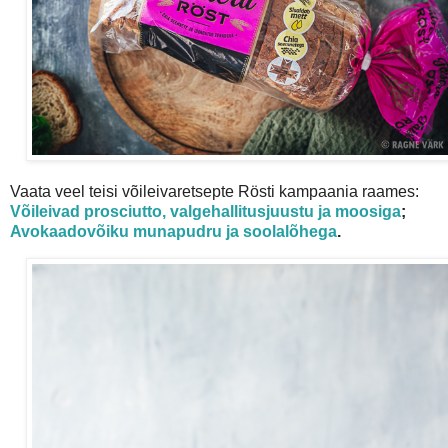
Vaata veel teisi võileivaretsepte Rösti kampaania raames:
Võileivad prosciutto, valgehallitusjuustu ja moosiga
;
Avokaadovõiku munapudru ja soolalõhega
.