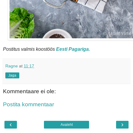
Postitus valmis koostöös
Eesti Pagariga.
Ragne
at
11:17
Jaga
Kommentaare ei ole:
Postita kommentaar
‹
›
Avaleht