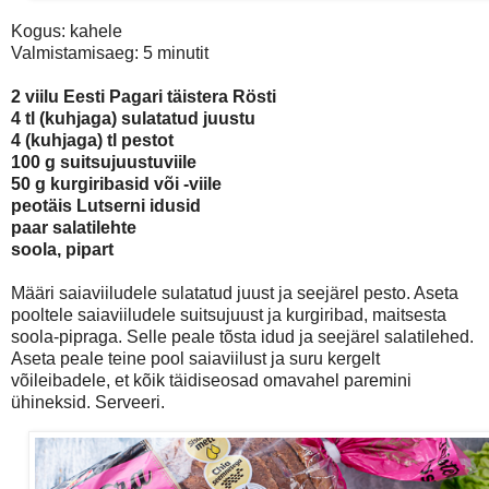
Kogus: kahele
Valmistamisaeg: 5 minutit
2 viilu Eesti Pagari täistera Rösti
4 tl (kuhjaga) sulatatud juustu
4 (kuhjaga) tl pestot
100 g suitsujuustuviile
50 g kurgiribasid või -viile
peotäis Lutserni idusid
paar salatilehte
soola, pipart
Määri saiaviiludele sulatatud juust ja seejärel pesto. Aseta
pooltele saiaviiludele suitsujuust ja kurgiribad, maitsesta
soola-pipraga. Selle peale tõsta idud ja seejärel salatilehed.
Aseta peale teine pool saiaviilust ja suru kergelt
võileibadele, et kõik täidiseosad omavahel paremini
ühineksid. Serveeri.