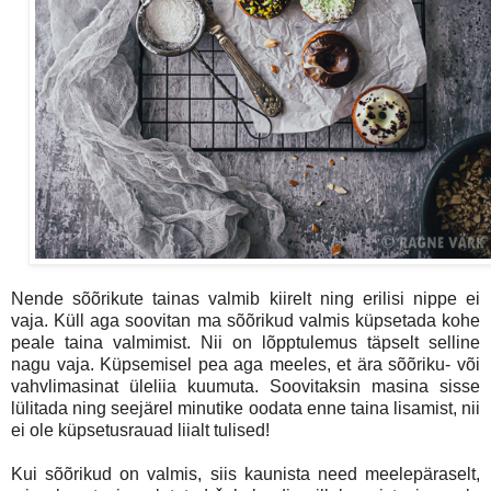
Nende sõõrikute tainas valmib kiirelt ning erilisi nippe ei
vaja. Küll aga soovitan ma sõõrikud valmis küpsetada kohe
peale taina valmimist. Nii on lõpptulemus täpselt selline
nagu vaja. Küpsemisel pea aga meeles, et ära sõõriku- või
vahvlimasinat üleliia kuumuta. Soovitaksin masina sisse
lülitada ning seejärel minutike oodata enne taina lisamist, nii
ei ole küpsetusrauad liialt tulised!
Kui sõõrikud on valmis, siis kaunista need meelepäraselt,