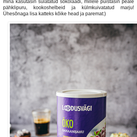
mina kasutasin sulatatud šokolaadi, millele puistasin peale
pähklipuru, kookoshelbeid ja külmkuivatatud marju!
Ühesõnaga lisa katteks kõike head ja paremat:)