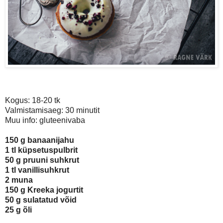
Kogus: 18-20 tk
Valmistamisaeg: 30 minutit
Muu info: gluteenivaba
150 g banaanijahu
1 tl küpsetuspulbrit
50 g pruuni suhkrut
1 tl vanillisuhkrut
2 muna
150 g Kreeka jogurtit
50 g sulatatud võid
25 g õli