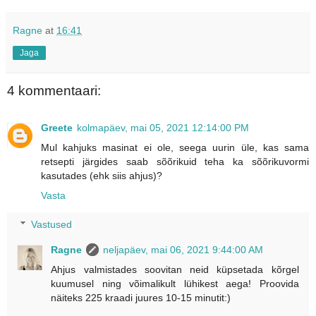
Ragne
at
16:41
Jaga
4 kommentaari:
Greete
kolmapäev, mai 05, 2021 12:14:00 PM
Mul kahjuks masinat ei ole, seega uurin üle, kas sama
retsepti järgides saab sõõrikuid teha ka sõõrikuvormi
kasutades (ehk siis ahjus)?
Vasta
Vastused
Ragne
neljapäev, mai 06, 2021 9:44:00 AM
Ahjus valmistades soovitan neid küpsetada kõrgel
kuumusel ning võimalikult lühikest aega! Proovida
näiteks 225 kraadi juures 10-15 minutit:)