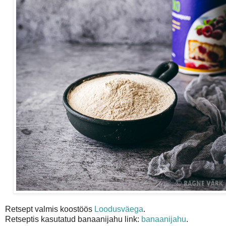
Retsept valmis koostöös
Loodusväega
.
Retseptis kasutatud banaanijahu link:
banaanijahu
.