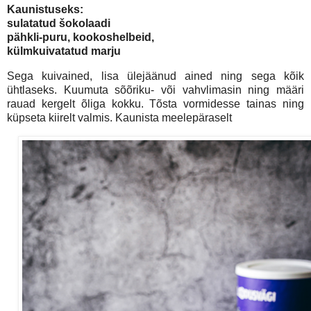
Kaunistuseks:
sulatatud šokolaadi
pähkli-puru, kookoshelbeid,
külmkuivatatud marju
Sega kuivained, lisa ülejäänud ained ning sega kõik
ühtlaseks. Kuumuta sõõriku- või vahvlimasin ning määri
rauad kergelt õliga kokku. Tõsta vormidesse tainas ning
küpseta kiirelt valmis. Kaunista meelepäraselt