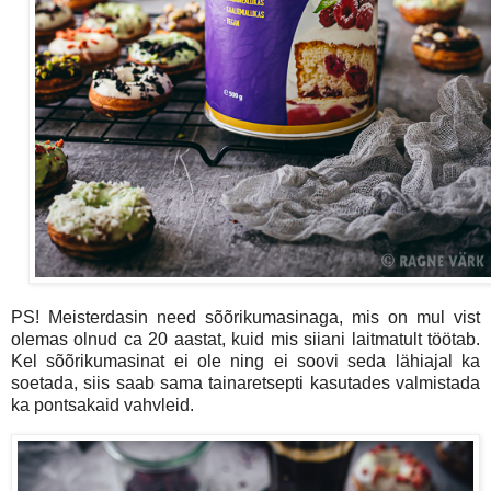
PS! Meisterdasin need sõõrikumasinaga, mis on mul vist
olemas olnud ca 20 aastat, kuid mis siiani laitmatult töötab.
Kel sõõrikumasinat ei ole ning ei soovi seda lähiajal ka
soetada, siis saab sama tainaretsepti kasutades valmistada
ka pontsakaid vahvleid.