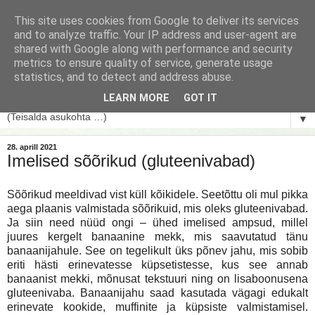
This site uses cookies from Google to deliver its services
and to analyze traffic. Your IP address and user-agent are
shared with Google along with performance and security
metrics to ensure quality of service, generate usage
statistics, and to detect and address abuse.
LEARN MORE
GOT IT
▼
28. aprill 2021
Imelised sõõrikud (gluteenivabad)
Sõõrikud meeldivad vist küll kõikidele. Seetõttu oli mul pikka
aega plaanis valmistada sõõrikuid, mis oleks gluteenivabad.
Ja siin need nüüd ongi – ühed imelised ampsud, millel
juures kergelt banaanine mekk, mis saavutatud tänu
banaanijahule. See on tegelikult üks põnev jahu, mis sobib
eriti hästi erinevatesse küpsetistesse, kus see annab
banaanist mekki, mõnusat tekstuuri ning on lisaboonusena
gluteenivaba. Banaanijahu saad kasutada vägagi edukalt
erinevate kookide, muffinite ja küpsiste valmistamisel.