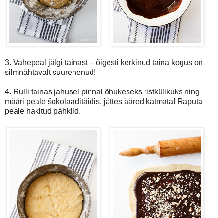
3. Vahepeal jälgi tainast –
õigesti kerkinud taina kogus on
silmnähtavalt suurenenud!
4. Rulli tainas jahusel pinnal õhukeseks ristkülikuks ning
määri peale šokolaadit
äidis, jättes ääred katmata! Raputa
peale hakitud pähklid.