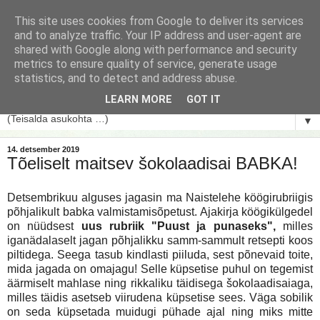
This site uses cookies from Google to deliver its services
and to analyze traffic. Your IP address and user-agent are
shared with Google along with performance and security
metrics to ensure quality of service, generate usage
statistics, and to detect and address abuse.
LEARN MORE
GOT IT
▼
14. detsember 2019
Tõeliselt maitsev šokolaadisai BABKA!
Detsembrikuu alguses jagasin ma Naistelehe köögirubriigis
põhjalikult babka valmistamisõpetust. Ajakirja köögikülgedel
on nüüdsest
uus rubriik "Puust ja punaseks",
milles
iganädalaselt jagan põhjalikku samm-sammult retsepti koos
piltidega. Seega tasub kindlasti piiluda, sest põnevaid toite,
mida jagada on omajagu! Selle küpsetise puhul on tegemist
äärmiselt mahlase ning rikkaliku täidisega šokolaadisaiaga,
milles täidis asetseb viirudena küpsetise sees. Väga sobilik
on seda küpsetada muidugi pühade ajal ning miks mitte