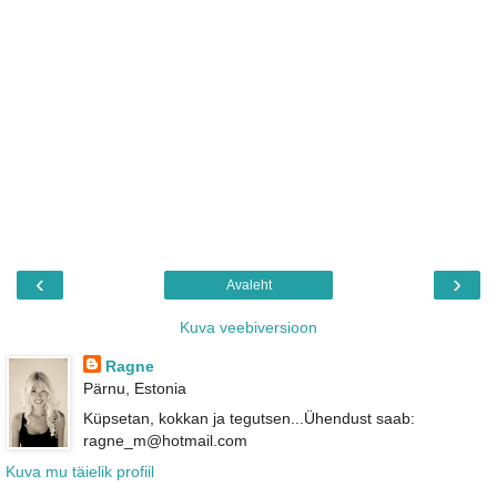
‹
›
Avaleht
Kuva veebiversioon
Ragne
Pärnu, Estonia
Küpsetan, kokkan ja tegutsen...Ühendust saab:
ragne_m@hotmail.com
Kuva mu täielik profiil