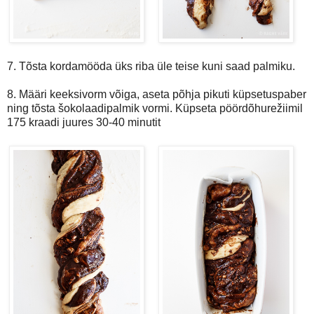
7. Tõsta kordamööda üks riba üle teise kuni saad palmiku.
8. Määri keeksivorm võiga, aseta põhja pikuti küpsetuspaber
ning tõsta šokolaadipalmik vormi. K
üpseta pöördõhurežiimil
175 kraadi juures 30-40 minutit