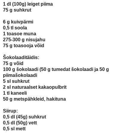
1 dl (100g) leiget piima
75 g suhkrut
6 g kuivpärmi
0,5 tl soola
1 toasoe muna
275-300 g nisujahu
75 g toasooja võid
Šokolaadit
äidis:
75 g võid
100 g šokolaadi (50 g tumedat šokolaadi ja 50 g
piimašokolaadi
5 sl suhkrut
2 sl naturaalset kakaopulbrit
1 tl kaneeli
50 g metspähkleid, hakituna
Siirup:
0,5 dl (45g) suhkrut
0,5 dl (50g) vett
0,5 sl mett