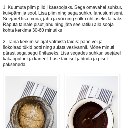
1. Kuumuta piim pliidil käesoojaks. Sega omavahel suhkur,
kuivpärm ja sool. Lisa piim ning sega suhkru lahustumiseni.
Seejärel lisa muna, jahu ja või ning sõtku ühtlaseks tainaks.
Raputa tainale pisut jahu ning jäta see rätiku alla sooja
kohta kerkima 30-60 minutiks
2. Taina kerkimise ajal valmista täidis: pane või ja
šokolaadit
ükid potti ning sulata vesivannil. Mõne minuti
pärast sega segu ühtlaseks. Lisa segades suhkur, seejärel
kakaopulber ja kaneel. Lase täidisel jahtuda ja pisut
pakseneda.