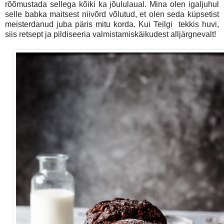
rõõmustada sellega kõiki ka jõululaual. Mina olen igaljuhul
selle babka maitsest niivõrd võlutud, et olen seda küpsetist
meisterdanud juba päris mitu korda. Kui Teilgi tekkis huvi,
siis retsept ja pildiseeria valmistamiskäikudest alljärgnevalt!