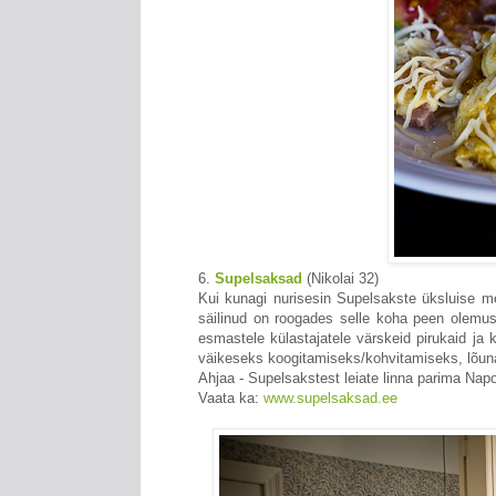
6.
Supelsaksad
(Nikolai 32)
Kui kunagi nurisesin Supelsakste üksluise m
säilinud on roogades selle koha peen olemu
esmastele külastajatele värskeid pirukaid ja 
väikeseks koogitamiseks/kohvitamiseks, lõuna
Ahjaa - Supelsakstest leiate linna parima Napo
Vaata ka:
www.supelsaksad.ee