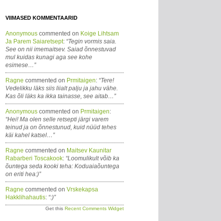
VIIMASED KOMMENTAARID
Anonymous
commented on
Koige Lihtsam
Ja Parem Saiaretsept
:
“Tegin vormis saia.
See on nii imemaitsev. Saiad õnnestuvad
mul kuidas kunagi aga see kohe
esimese…”
Ragne
commented on
Prmitaigen
:
“Tere!
Vedelikku läks siis liialt palju ja jahu vähe.
Kas õli läks ka ikka tainasse, see aitab…”
Anonymous
commented on
Prmitaigen
:
“Hei! Ma olen selle retsepti järgi varem
teinud ja on õnnestunud, kuid nüüd tehes
käi kahel katsel…”
Ragne
commented on
Maitsev Kaunitar
Rabarberi Toscakook
:
“Loomulikult võib ka
õuntega seda kooki teha: Koduaiaõuntega
on eriti hea:)”
Ragne
commented on
Vrskekapsa
Hakklihahautis
:
“:)”
Get this
Recent Comments Widget