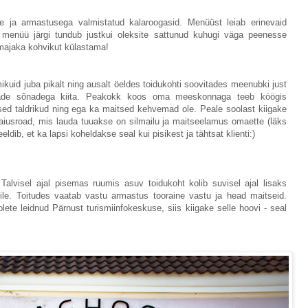
e ja armastusega valmistatud kalaroogasid. Menüüst leiab erinevaid
d menüü järgi tundub justkui oleksite sattunud kuhugi väga peenesse
amajaka kohvikut külastama!
ikuid juba pikalt ning ausalt öeldes toidukohti soovitades meenubki just
eade sõnadega kiita. Peakokk koos oma meeskonnaga teeb köögis
osed taldrikud ning ega ka maitsed kehvemad ole. Peale soolast kiigake
iusroad, mis lauda tuuakse on silmailu ja maitseelamus omaette (läks
eeldib, et ka lapsi koheldakse seal kui pisikest ja tähtsat klienti:)
alvisel ajal pisemas ruumis asuv toidukoht kolib suvisel ajal lisaks
sile. Toitudes vaatab vastu armastus tooraine vastu ja head maitseid.
lete leidnud Pärnust turismiinfokeskuse, siis kiigake selle hoovi - seal