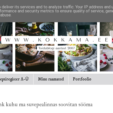
deliver its services and to analyze traffic. Your IP address and
formance and security metrics to ensure quality of service, ge
 abuse.
eptiregister A-Ü
Minu raamatud
Portfoolio
k kuhu ma suvepealinnas soovitan sööma