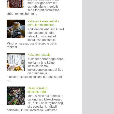
menüüs igapäevaselt
esineb. Mulle meeldib
seda toorelt riivsalatina
süüa, rohkelt hommi...
Pehmed kaneelirullid -
minu lemmikretsept!
Kõikidel on kindlasti kuskil
olemas oma kindlad
retseptid, mis jäävad
kasutusse aastateks.
Minul on seesuguseid retsepte päris
rohkesti ...
Kukeseenekaste
Kukeseenehooaega peab
tervitama ühe kõige
klassikalisema
kukeseenekastmega! See
on tummine ja
maitserohke kaste, millest parajalt seeni
ni...
Need võrratud
kilekotikurgid
Minu suvise aja lemmikud
on kindlasti kilekotikurgid.
Nii, et kui on kurgihooaeg,
siis soovitan kindlasti
neidsamu kurke katsetada. Valmivad...