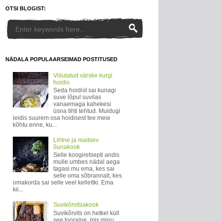
OTSI BLOGIST:
NÄDALA POPULAARSEIMAD POSTITUSED
Viilutatud värske kurgi
hoidis
Seda hoidist sai kunagi
suve lõpul suvilas
vanaemaga kahekesi
üsna tihti tehtud. Muidugi
leidis suurem osa hoidisest tee meie
kõhtu enne, ku...
Lihtne ja maitsev
õunakook
Selle koogiretsepti andis
mulle umbes nädal aega
tagasi mu ema, kes sai
selle oma sõbrannalt, kes
omakorda sai selle veel kelleltki. Ema
kii...
Suvikõrvitsakook
Suvikõrvits on hetkel küll
see tooraine, mis minu