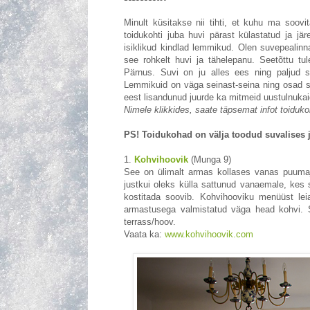
Minult küsitakse nii tihti, et kuhu ma soo
toidukohti juba huvi pärast külastatud ja jä
isiklikud kindlad lemmikud. Olen suvepealin
see rohkelt huvi ja tähelepanu. Seetõttu tu
Pärnus. Suvi on ju alles ees ning paljud s
Lemmikuid on väga seinast-seina ning osad si
eest lisandunud juurde ka mitmeid uustulnukai
Nimele klikkides, saate täpsemat infot toiduko
PS! Toidukohad on välja toodud suvalises 
1.
Kohvihoovik
(Munga 9)
See on ülimalt armas kollases vanas puuma
justkui oleks külla sattunud vanaemale, kes
kostitada soovib. Kohvihooviku menüüst lei
armastusega valmistatud väga head kohvi. S
terrass/hoov.
Vaata ka:
www.kohvihoovik.com