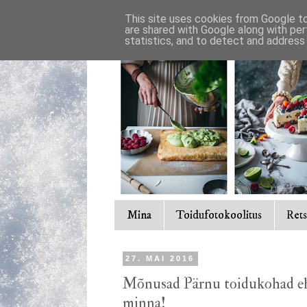
This site uses cookies from Google to 
are shared with Google along with per
statistics, and to detect and address
Mina
Toidufotokoolitus
Rets
27. MAI 2016
Mõnusad Pärnu toidukohad eh
minna!