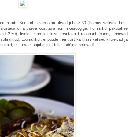
 hommikuti. See koht avab oma uksed juba 8.30 (Pärnus selliseid kohti
alne alustada oma päeva kosutava hommikusöögiga. Hommikul pakutakse
aid 2.50), lisaks leiab ka teisi kosutavaid roogasid (puder, erinevad
sõbralikud. Loomulikult ei puudu menüüst ka klassikalised kiluleivad ja
rukaid, mis avamisajal ahjust tulles sööjaid ootavad!