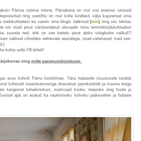
vitaksin Pärnus sööma minna. Pärnakana on mul vist enamus siinseid
releproovitud ning seetõttu on mul kohe kindlasti välja kujunenud oma
na toidukohtadest ka varem oma blogis rääkinud
(
siin
)
ning siis tekitas
leb siit nüüd pisut värskendatud ülevaade minu lemmiktoidukohtadest
iia suunda teel, ehk on see loetelu pisut abiks söögikoha valikul!?
iani säilinud võrreldes eelnevate aastatega, osad vahetunud, kuid see-
d;)
ha kohta selle FB-lehelt!
järjekorras ning
mitte paremusjärjestuses.
jas asuv kohvik Pärnu kesklinnas. Tänu hubasele sisustusele tundub
 sind koheselt maasikamoosiga rikastatud pannkookide ja kuuma teega
ate kergemat kehakinnitust, maitsvaid kooke, teejooke ning hoole ja
uvisel ajal on avatud ka nautimiseks kohviku päikeseline ja hubane