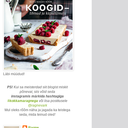
Läbi müüdud!
PS!
Kui sa meisterdad siit blogist miskit
põnevat, siis võid seda
instagramis märkida
hashtagiga
#kokkamaragnega
või lisa postitusele
@ragnevark
Mul oleks rõõm näha ja jagada ka teistega
seda, mida teinud oled
!
Ragne