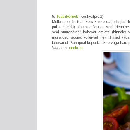
5.
Teatrikohvik
(Keskväljak 1)
Mulle meeldib teatrikohvikusse sattuda just
palju ei leidu) ning seetõttu on seal idea
seal suurepärast kohevat omletti (hinnaks v
munaroad, soojad võileivad jne). Hinnad väga 
lõhesaiad. Kohapeal küpsetatakse väga häid pi
Vaata ka:
endla.ee