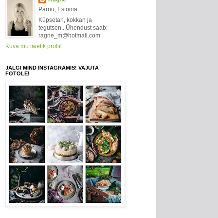
Pärnu, Estonia
Küpsetan, kokkan ja
tegutsen...Ühendust saab:
ragne_m@hotmail.com
Kuva mu täielik profiil
JÄLGI MIND INSTAGRAMIS! VAJUTA
FOTOLE!