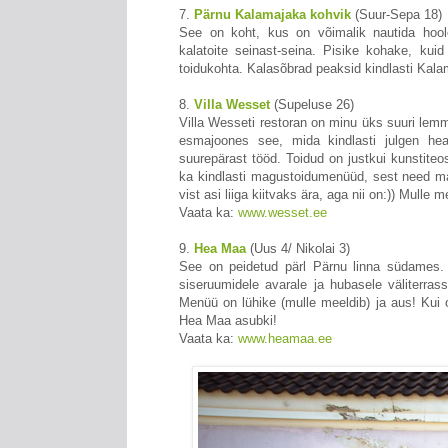
7.
Pärnu Kalamajaka kohvik
(Suur-Sepa 18)
See on koht, kus on võimalik nautida hool
kalatoite seinast-seina. Pisike kohake, kui
toidukohta. Kalasõbrad peaksid kindlasti Kal
8.
Villa Wesset
(Supeluse 26)
Villa Wesseti restoran on minu üks suuri lemm
esmajoones see, mida kindlasti julgen h
suurepärast tööd. Toidud on justkui kunstite
ka kindlasti magustoidumenüüd, sest need ma
vist asi liiga kiitvaks ära, aga nii on:)) Mulle m
Vaata ka:
www.wesset.ee
9.
Hea Maa
(Uus 4/ Nikolai 3)
See on peidetud pärl Pärnu linna südames. T
siseruumidele avarale ja hubasele väliterras
Menüü on lühike (mulle meeldib) ja aus! Kui o
Hea Maa asubki!
Vaata ka:
www.heamaa.ee