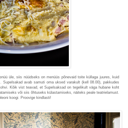
enüü üle, siis nüüdseks on menüüs põnevaid toite küllaga juures, kuid
s. Supelsakad avab samuti oma uksed varakult (kell 08.00), pakkudes
kohvi. Kõik vist teavad, et Supelsaksad on tegelikult väga hubane koht
tamiseks või siis õhtuseks külastamiseks, näiteks peale teatrielamust.
leoni koogi. Proovige kindlasti!