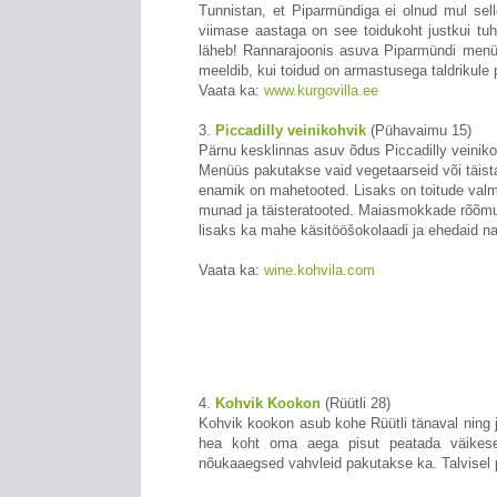
Tunnistan, et Piparmündiga ei olnud mul sel
viimase aastaga on see toidukoht justkui tuh
läheb! Rannarajoonis asuva Piparmündi menüü
meeldib, kui toidud on armastusega taldrikule
Vaata ka:
www.kurgovilla.ee
3.
Piccadilly veinikohvik
(Pühavaimu 15)
Pärnu kesklinnas asuv õdus Piccadilly veiniko
Menüüs pakutakse vaid vegetaarseid või täistai
enamik on mahetooted. Lisaks on toitude valm
munad ja täisteratooted. Maiasmokkade rõõmuk
lisaks ka mahe käsitööšokolaadi ja ehedaid na
Vaata ka:
wine.kohvila.com
4.
Kohvik Kookon
(Rüütli 28)
Kohvik kookon asub kohe Rüütli tänaval ning 
hea koht oma aega pisut peatada väikesek
nõukaaegsed vahvleid pakutakse ka. Talvisel pe