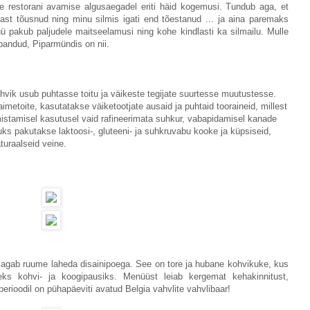
le restorani avamise algusaegadel eriti häid kogemusi. Tundub aga, et
ast tõusnud ning minu silmis igati end tõestanud ... ja aina paremaks
 pakub paljudele maitseelamusi ning kohe kindlasti ka silmailu. Mulle
 pandud, Piparmündis on nii.
hvik usub puhtasse toitu ja väikeste tegijate suurtesse muutustesse.
metoite, kasutatakse väiketootjate ausaid ja puhtaid tooraineid, millest
istamisel kasutusel vaid rafineerimata suhkur, vabapidamisel kanade
s pakutakse laktoosi-, gluteeni- ja suhkruvabu kooke ja küpsiseid,
turaalseid veine.
jagab ruume laheda disainipoega. See on tore ja hubane kohvikuke, kus
s kohvi- ja koogipausiks. Menüüst leiab kergemat kehakinnitust,
rioodil on pühapäeviti avatud Belgia vahvlite vahvlibaar!