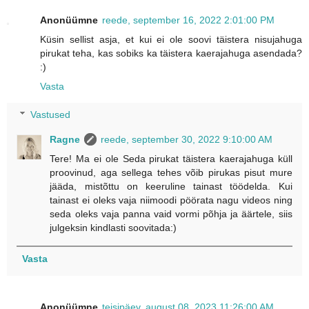
Anonüümne
reede, september 16, 2022 2:01:00 PM
Küsin sellist asja, et kui ei ole soovi täistera nisujahuga
pirukat teha, kas sobiks ka täistera kaerajahuga asendada?
:)
Vasta
Vastused
Ragne
reede, september 30, 2022 9:10:00 AM
Tere! Ma ei ole Seda pirukat täistera kaerajahuga küll
proovinud, aga sellega tehes võib pirukas pisut mure
jääda, mistõttu on keeruline tainast töödelda. Kui
tainast ei oleks vaja niimoodi pöörata nagu videos ning
seda oleks vaja panna vaid vormi põhja ja äärtele, siis
julgeksin kindlasti soovitada:)
Vasta
Anonüümne
teisipäev, august 08, 2023 11:26:00 AM