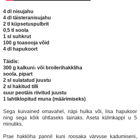
4 dl nisujahu
4 dl täisteranisujahu
2 tl küpsetuspulbrit
0,5 tl soola
1 sl suhkrut
100 g toasooja võid
4 dl hapukoort
Täidis:
300 g kalkuni- või broilerihakkliha
soola, pipart
2 sl sulatatud juustu
2 sl hakitud tilli
suur peotäis riivitud juustu
1 lahtiklopitud muna (määrimiseks)
Sega kuivained omavahel, näpi hulka või, lisa hapukoor
ning sega kõik ühtlaseks tainaks. Aseta külmkappi u 5
minutiks.
Prae hakkliha pannil kuni roosaka värvuse kadumiseni,