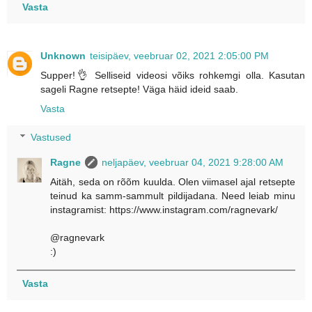
Vasta
Unknown
teisipäev, veebruar 02, 2021 2:05:00 PM
Supper!👌 Selliseid videosi võiks rohkemgi olla. Kasutan
sageli Ragne retsepte! Väga häid ideid saab.
Vasta
Vastused
Ragne
neljapäev, veebruar 04, 2021 9:28:00 AM
Aitäh, seda on rõõm kuulda. Olen viimasel ajal retsepte
teinud ka samm-sammult pildijadana. Need leiab minu
instagramist: https://www.instagram.com/ragnevark/
@ragnevark
:)
Vasta