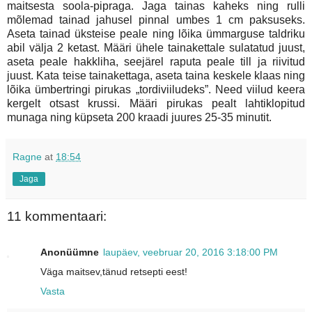
maitsesta soola-pipraga. Jaga tainas kaheks ning rulli
mõlemad tainad jahusel pinnal umbes 1 cm paksuseks.
Aseta tainad üksteise peale ning lõika ümmarguse taldriku
abil välja 2 ketast. Määri ühele tainakettale sulatatud juust,
aseta peale hakkliha, seejärel raputa peale till ja riivitud
juust. Kata teise tainakettaga, aseta taina keskele klaas ning
lõika ümbertringi pirukas „tordiviiludeks”. Need viilud keera
kergelt otsast krussi. Määri pirukas pealt lahtiklopitud
munaga ning küpseta 200 kraadi juures 25-35 minutit.
Ragne
at
18:54
Jaga
11 kommentaari:
Anonüümne
laupäev, veebruar 20, 2016 3:18:00 PM
Väga maitsev,tänud retsepti eest!
Vasta