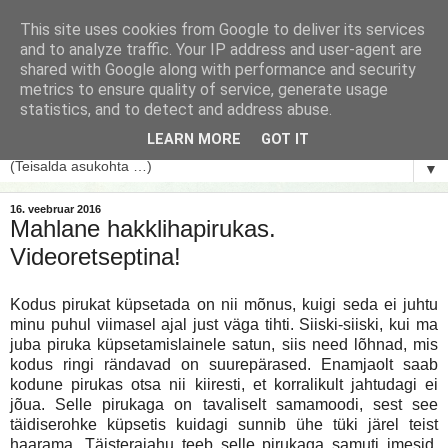
This site uses cookies from Google to deliver its services
and to analyze traffic. Your IP address and user-agent are
shared with Google along with performance and security
metrics to ensure quality of service, generate usage
statistics, and to detect and address abuse.
LEARN MORE
GOT IT
▼
16. veebruar 2016
Mahlane hakklihapirukas.
Videoretseptina!
Kodus pirukat küpsetada on nii mõnus, kuigi seda ei juhtu
minu puhul viimasel ajal just väga tihti. Siiski-siiski, kui ma
juba piruka küpsetamislainele satun, siis need lõhnad, mis
kodus ringi rändavad on suurepärased. Enamjaolt saab
kodune pirukas otsa nii kiiresti, et korralikult jahtudagi ei
jõua. Selle pirukaga on tavaliselt samamoodi, sest see
täidiserohke küpsetis kuidagi sunnib ühe tüki järel teist
haarama. Täisterajahu teeb selle pirukaga samuti imesid,