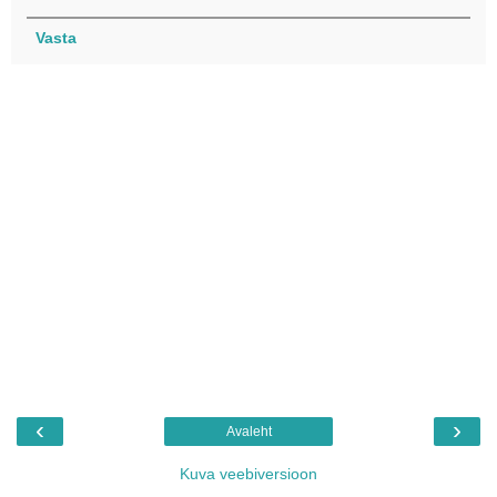
Vasta
‹
›
Avaleht
Kuva veebiversioon