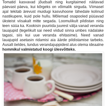
Tomatid kasvavad jõudsalt ning kurgitaimed näitavad
päevast päeva, kui kõrgeks on võimalik sirguda. Viimasel
ajal tekitab ärevust muidugi kasvuhoone lähedale kolinud
nastikupere, kuid pole hullu. Mõlemad osapooled püüavad
üksteist viisakalt mitte segada
. Loomulikult pildistan ning
teen süüa ka. Kookisin puuriida juurest välja vanad veranda
lauajupid (tegelikult sai need viidud sinna umbes nädalake
tagasi, siis kui uue veranda ehitasime). Need vanad
lauajupid asetasin ridamisi aia äärde pildistamise tarbeks.
Ausalt öeldes, tundus verandajuppidest alus olema ideaalne
hommikul valmistatud koogi ülesvõtteks.