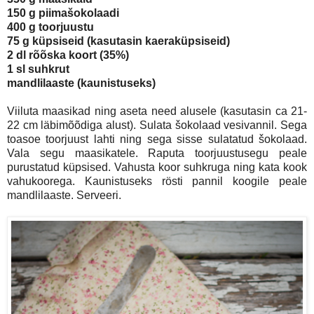
150 g piimašokolaadi
400 g toorjuustu
75 g küpsiseid (kasutasin kaeraküpsiseid)
2 dl rõõska koort (35%)
1 sl suhkrut
mandlilaaste (kaunistuseks)
Viiluta maasikad ning aseta need alusele (kasutasin ca 21-
22 cm läbimõõdiga alust). Sulata šokolaad vesivannil. Sega
toasoe toorjuust lahti ning sega sisse sulatatud šokolaad.
Vala segu maasikatele. Raputa toorjuustusegu peale
purustatud küpsised. Vahusta koor suhkruga ning kata kook
vahukoorega. Kaunistuseks rösti pannil koogile peale
mandlilaaste. Serveeri.