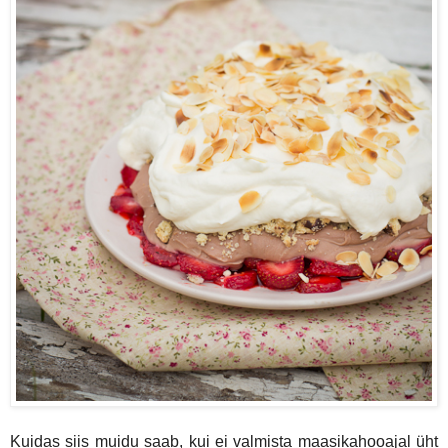
Kuidas siis muidu saab, kui ei valmista maasikahooajal üht