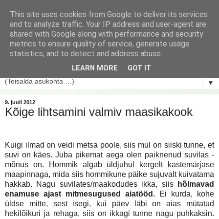
This site uses cookies from Google to deliver its services
and to analyze traffic. Your IP address and user-agent are
shared with Google along with performance and security
metrics to ensure quality of service, generate usage
statistics, and to detect and address abuse.
LEARN MORE
GOT IT
▼
9. juuli 2012
Kõige lihtsamini valmiv maasikakook
Kuigi ilmad on veidi metsa poole, siis mul on siiski tunne, et
suvi on käes. Juba pikemat aega olen paiknenud suvilas -
mõnus on. Hommik algab üldjuhul kergelt kastemärjase
maapinnaga, mida siis hommikune päike sujuvalt kuivatama
hakkab. Nagu suvilates/maakodudes ikka, siis
hõlmavad
enamuse ajast mitmesugused aiatööd.
Ei kurda, kohe
üldse mitte, sest isegi, kui päev läbi on aias mütatud
hekilõikuri ja rehaga, siis on ikkagi tunne nagu puhkaksin.