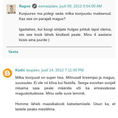
Ragne
esmaspäev, juuli 09, 2012 9:54:00 AM
Kusjuures ma polegi seda milka toorjuustu maitsenud.
Kas see on parajalt magus?
Igastahes, kui koogi sööjate hulgas juhtub lapsi olema,
siis see kook läheb kindlasti peale. Minu 4 aastane
küsis aina juurde:)
Vasta
Kadri
laupäev, juuli 14, 2012 7:11:00 PM
Milka toorjuust on super hea. Mõnusalt kreemjas ja magus,
suussulav. Ei ole nii kõva kui Nutella. Seega soovitan soojalt
niisama saia peale määrida või ka erinevatesse
magustoitudesse. Minu selle suve lemmik.
Homme läheb maasikakook katsetamisele. Usun ka, et
lastele peaks meeldima.