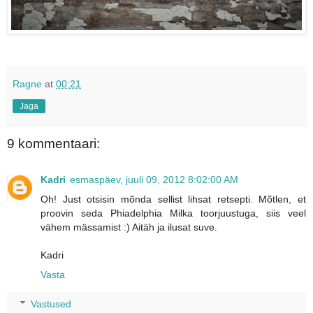
Ragne
at
00:21
Jaga
9 kommentaari:
Kadri
esmaspäev, juuli 09, 2012 8:02:00 AM
Oh! Just otsisin mõnda sellist lihsat retsepti. Mõtlen, et
proovin seda Phiadelphia Milka toorjuustuga, siis veel
vähem mässamist :) Aitäh ja ilusat suve.
Kadri
Vasta
Vastused