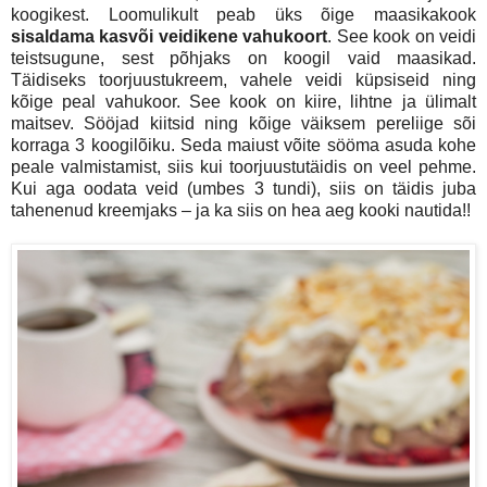
koogikest. Loomulikult peab üks õige maasikakook
sisaldama kasvõi veidikene vahukoort
. See kook on veidi
teistsugune, sest põhjaks on koogil vaid maasikad.
Täidiseks toorjuustukreem, vahele veidi küpsiseid ning
kõige peal vahukoor. See kook on kiire, lihtne ja ülimalt
maitsev. Sööjad kiitsid ning kõige väiksem pereliige sõi
korraga 3 koogilõiku. Seda maiust võite sööma asuda kohe
peale valmistamist, siis kui toorjuustutäidis on veel pehme.
Kui aga oodata veid (umbes 3 tundi), siis on täidis juba
tahenenud kreemjaks – ja ka siis on hea aeg kooki nautida!!