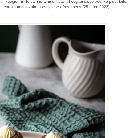
mikoogist, mille valmistamisel lisasin koogitainasse veel ka pisut leiba.
retsepti ka nädalavahetuse ajalehes Postimees (25.märts2023).