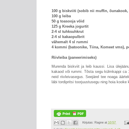
100 g biskviiti (sobib nii muffin, õunakook,
100 g leiba
50 g toasooja võid
125 g Kreeka jogurtit
2-4 sl tuhksuhkrut
2-4 sl kakaopulbrit
vähemalt 4 sl rummi
4 kommi (batoonike, Tiina, Komeet vms), 
Riivleiba (paneerimiseks)
Murenda biskviit ja leib kaussi. Lisa ülejään
kakaod või rummi. Tõsta segu külmkappi ca 15
neid riivleivasegus. Seejärel tee noaga äärte
läbi tordipritsi toorjuustusegu ning hoia kooke
Kirjutas:
Ragne
at
10:57