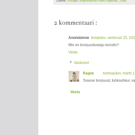
Labels:
Koogid: küpsetamist mitte vajavad
,
Leib
2 kommentaari :
Anonüümne
teisipäev, veebruar 25, 20
Mis on toorjuustusegu koostis?
Vasta
Vastused
Ragne
kolmapäev, märts 1
Toasoe toorjuust, tuhksuhkur, va
Vasta