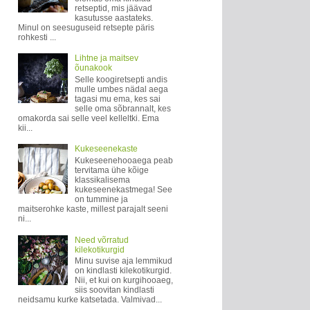
retseptid, mis jäävad
kasutusse aastateks.
Minul on seesuguseid retsepte päris
rohkesti ...
Lihtne ja maitsev
õunakook
Selle koogiretsepti andis
mulle umbes nädal aega
tagasi mu ema, kes sai
selle oma sõbrannalt, kes
omakorda sai selle veel kelleltki. Ema
kii...
Kukeseenekaste
Kukeseenehooaega peab
tervitama ühe kõige
klassikalisema
kukeseenekastmega! See
on tummine ja
maitserohke kaste, millest parajalt seeni
ni...
Need võrratud
kilekotikurgid
Minu suvise aja lemmikud
on kindlasti kilekotikurgid.
Nii, et kui on kurgihooaeg,
siis soovitan kindlasti
neidsamu kurke katsetada. Valmivad...