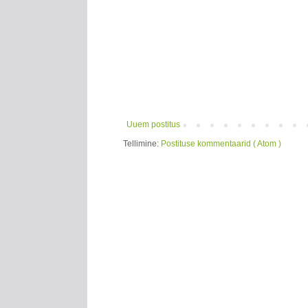
Uuem postitus
Tellimine:
Postituse kommentaarid ( Atom )