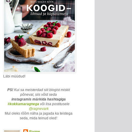
Läbi müüdud!
PS!
Kui sa meisterdad siit blogist miskit
põnevat, siis võid seda
instagramis märkida
hashtagiga
#kokkamaragnega
või lisa postitusele
@ragnevark
Mul oleks rõõm näha ja jagada ka teistega
seda, mida teinud oled
!
Ragne