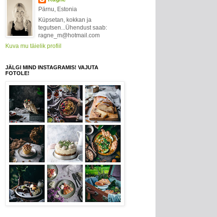
Pärnu, Estonia
Küpsetan, kokkan ja
tegutsen...Ühendust saab:
ragne_m@hotmail.com
Kuva mu täielik profiil
JÄLGI MIND INSTAGRAMIS! VAJUTA
FOTOLE!