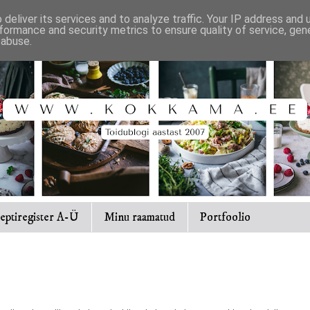
deliver its services and to analyze traffic. Your IP address and
formance and security metrics to ensure quality of service, ge
 abuse.
eptiregister A-Ü
Minu raamatud
Portfoolio