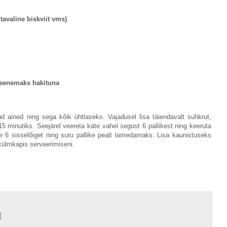
 tavaline biskviit vms)
peenemaks hakituna
ud ained ning sega kõik ühtlaseks. Vajadusel lisa täiendavalt suhkrut,
 minutiks. Seejärel veereta käte vahel segust 6 pallikest ning keeruta
le 6 sisselõiget ning suru pallike pealt lamedamaks. Lisa kaunistuseks
 külmkapis serveerimiseni.