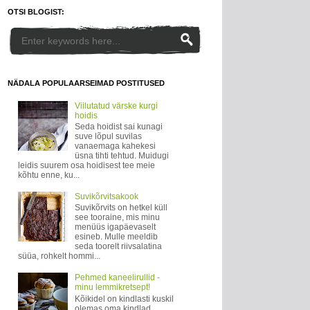
OTSI BLOGIST:
NÄDALA POPULAARSEIMAD POSTITUSED
Viilutatud värske kurgi
hoidis
Seda hoidist sai kunagi
suve lõpul suvilas
vanaemaga kahekesi
üsna tihti tehtud. Muidugi
leidis suurem osa hoidisest tee meie
kõhtu enne, ku...
Suvikõrvitsakook
Suvikõrvits on hetkel küll
see tooraine, mis minu
menüüs igapäevaselt
esineb. Mulle meeldib
seda toorelt riivsalatina
süüa, rohkelt hommi...
Pehmed kaneelirullid -
minu lemmikretsept!
Kõikidel on kindlasti kuskil
olemas oma kindlad