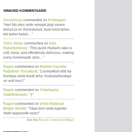
VIIMASED KOMMENTAARID
Anonymous
commented on
Prmitaigen
:
“Hei! Ma olen selle retsepti järgi varem
teinud ja on õnnestunud, kuid nüüd tehes
käi kahel katsel…”
Tisha Simon
commented on
Kiire
Rabarberikook
:
“This quick rhubarb cake is
soft, moist, and effortlessly delicious, making
every homemade slice…”
Ragne
commented on
Maitsev Kaunitar
Rabarberi Toscakook
:
“Loomulikult võib ka
õuntega seda kooki teha: Koduaiaõuntega
on eriti hea:)”
Ragne
commented on
Vrskekapsa
Hakklihahautis
:
“:)”
Ragne
commented on
Uhed Maitsvad
Belgia Vahvlid
:
“Väga tore seda lugeda!
Aitäh tagasiside eest:)”
Get this
Recent Comments Widget