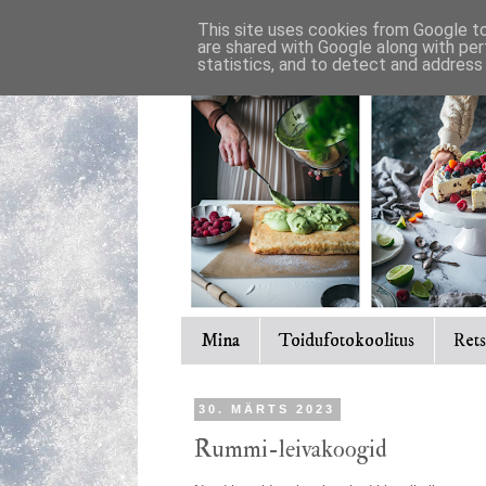
This site uses cookies from Google to 
are shared with Google along with per
statistics, and to detect and address
Mina
Toidufotokoolitus
Rets
30. MÄRTS 2023
Rummi-leivakoogid