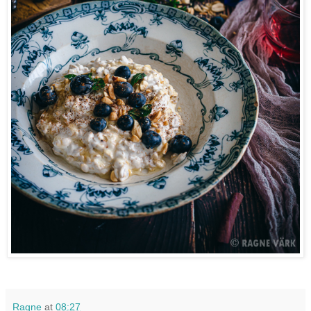
Ragne
at
08:27