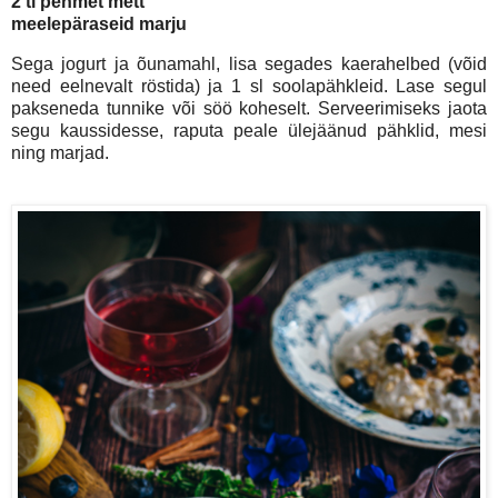
2 tl pehmet mett
meelepäraseid marju
Sega jogurt ja õunamahl, lisa segades kaerahelbed (võid
need eelnevalt röstida) ja 1 sl soolapähkleid. Lase segul
pakseneda tunnike või söö koheselt. Serveerimiseks jaota
segu kaussidesse, raputa peale ülejäänud pähklid, mesi
ning marjad.