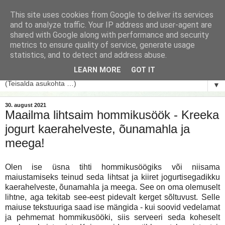
This site uses cookies from Google to deliver its services
and to analyze traffic. Your IP address and user-agent are
shared with Google along with performance and security
metrics to ensure quality of service, generate usage
statistics, and to detect and address abuse.
LEARN MORE
GOT IT
▼
30. august 2021
Maailma lihtsaim hommikusöök - Kreeka
jogurt kaerahelveste, õunamahla ja
meega!
Olen ise üsna tihti hommikusöögiks või niisama
maiustamiseks teinud seda lihtsat ja kiiret jogurtisegadikku
kaerahelveste, õunamahla ja meega. See on oma olemuselt
lihtne, aga tekitab see-eest pidevalt kerget sõltuvust. Selle
maiuse tekstuuriga saad ise mängida - kui soovid vedelamat
ja pehmemat hommikusööki, siis serveeri seda koheselt