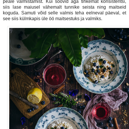
peale valmistamist. Kui soovid aga tihkemat konsistentsi,
siis lase maiusel vähemalt tunnike seista ning maitseid
koguda. Samuti võid selle valmis teha eelneval päeval, et
see siis külmkapis üle öö maitsestuks ja valmiks.