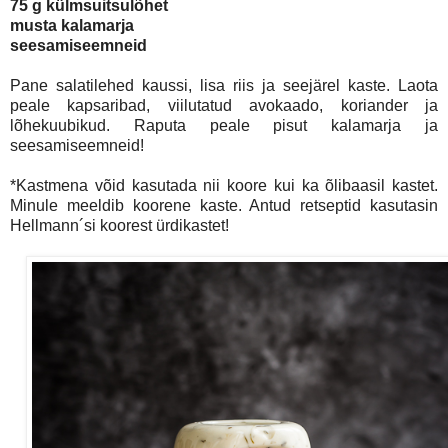
75 g külmsuitsulõhet
musta kalamarja
seesamiseemneid
Pane salatilehed kaussi, lisa riis ja seejärel kaste. Laota
peale kapsaribad, viilutatud avokaado, koriander ja
lõhekuubikud. Raputa peale pisut kalamarja ja
seesamiseemneid!
*Kastmena võid kasutada nii koore kui ka õlibaasil kastet.
Minule meeldib koorene kaste. Antud retseptid kasutasin
Hellmann´si koorest ürdikastet!