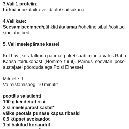
3.
Vali 1 proteiin:
Lõhe
/tuunikala/krevetid/tofu/ suitsukana
4.Vali kate:
Seesamiseemned
/pähklid
/kalamari
/roheline sibul /röstitud
sibulahelbed
5. Vali meelepärane kaste!
Kel huvi, siis Tallinna parimat poket saab minu arvates Raba
Kaasa toidukohast (Nõmme turul). Pärnus soovitan poke-
austajatel pöörduda aga Poisi Einesse!
Mitmele: 1
Valmistamisaeg: 10 minutit
peotäis salatilehti
100 g keedetud riisi
2 sl meelepärast kastet*
väike peotäis punase kapsa ribasid
0,5 küpset avokaadot
1 sl hakitud koriandrit