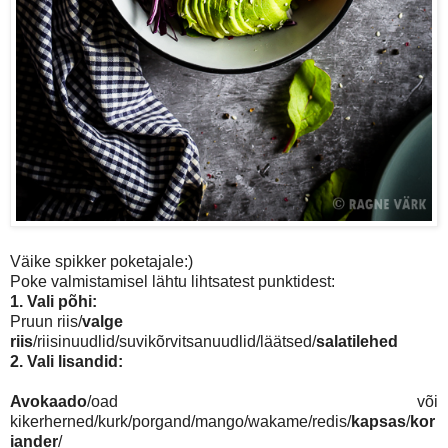
Väike spikker poketajale:)
Poke valmistamisel lähtu lihtsatest punktidest:
1. Vali põhi:
Pruun riis/
valge
riis
/riisinuudlid/suvikõrvitsanuudlid/läätsed/
salatilehed
2.
Vali lisandid:
Avokaado
/oad või
kikerherned/kurk/porgand/mango/wakame/redis/
kapsas
/
kor
iander
/