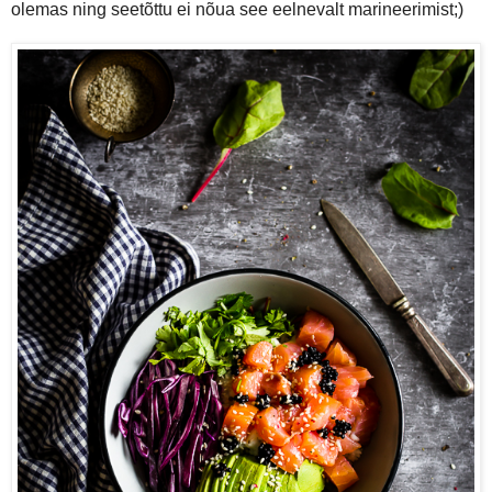
olemas ning seetõttu ei nõua see eelnevalt marineerimist;)