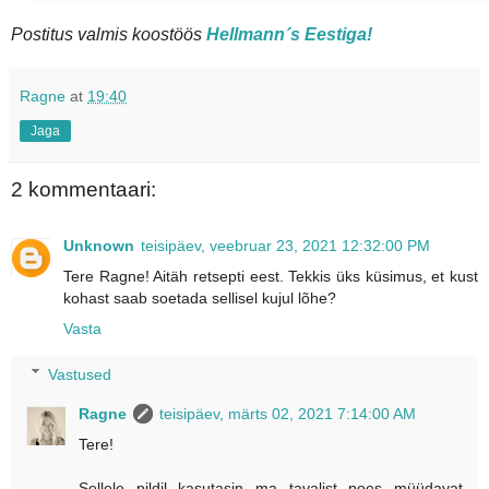
Postitus valmis koostöös
Hellmann´s Eestiga!
Ragne
at
19:40
Jaga
2 kommentaari:
Unknown
teisipäev, veebruar 23, 2021 12:32:00 PM
Tere Ragne! Aitäh retsepti eest. Tekkis üks küsimus, et kust
kohast saab soetada sellisel kujul lõhe?
Vasta
Vastused
Ragne
teisipäev, märts 02, 2021 7:14:00 AM
Tere!
Sellele pildil kasutasin ma tavalist poes müüdavat