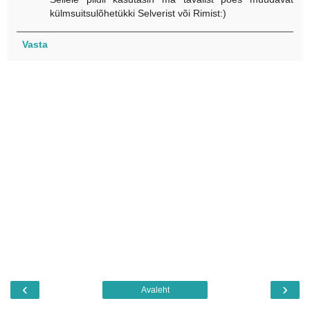
külmsuitsulõhetükki Selverist või Rimist:)
Vasta
‹
›
Avaleht