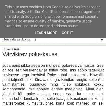
This site uses cookies from Google to deliver its services
and to analyze traffic. Your IP address and user-agent are
shared with Google along with performance and security
metrics to ensure quality of service, generate usage
statistics, and to detect and address abuse.
LEARN MORE
GOT IT
▼
14. juuni 2019
Värvikirev poke-kauss
Juba päris pikka aega on mul peal poke-roa vaimustus. See
on tõeliselt värskendav ja toitev roog, mis sobib tegelikult
suvisesse aega imehästi. Poke puhul on tegemist Hawaiilt
pärit taljesõbraliku tänavatoiduga. Kindlad reeglid selle roa
valmistamisel puuduvad ning tuleb sobitada kokku
komponendid, mis sööjale endale meeldivad. Mina olen
jäägitult lõhe-poke austaja, seega saab ka see retsept
olema kohe kindlasti just selle kalaga. Kasutasin siinkohal
maitserohket külmsuitsulõhet, kuna kõik maitsed on sel