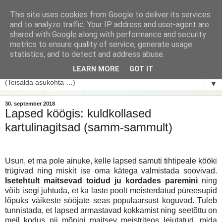
This site uses cookies from Google to deliver its services
and to analyze traffic. Your IP address and user-agent are
shared with Google along with performance and security
metrics to ensure quality of service, generate usage
statistics, and to detect and address abuse.
LEARN MORE
GOT IT
▼
30. september 2018
Lapsed köögis: kuldkollased
kartulinagitsad (samm-sammult)
Usun, et ma pole ainuke, kelle lapsed samuti tihtipeale kööki
trügivad ning miskit ise oma kätega valmistada soovivad.
Isetehtult maitsevad toidud ju kordades paremini
ning
võib isegi juhtuda, et ka laste poolt meisterdatud püreesupid
lõpuks väikeste sööjate seas populaarsust koguvad. Tuleb
tunnistada, et lapsed armastavad kokkamist ning seetõttu on
meil kodus nii mõnigi maitsev meistriteos leiutatud, mida