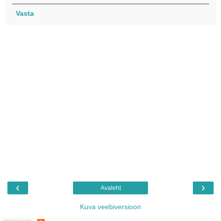
Vasta
‹
›
Avaleht
Kuva veebiversioon