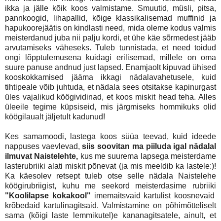
ikka ja jälle kõik koos valmistame. Smuutid, müsli, pitsa,
pannkoogid, lihapallid, kõige klassikalisemad muffinid ja
hapukoorejäätis on kindlasti need, mida oleme kodus valmis
meisterdanud juba nii palju kordi, et ühe käe sõrmedest jääb
arvutamiseks väheseks. Tuleb tunnistada, et need toidud
ongi lõpptulemusena kuidagi erilisemad, millele on oma
suure panuse andnud just lapsed. Enamjaolt kipuvad ühised
kooskokkamised jääma ikkagi nädalavahetusele, kuid
tihtipeale võib juhtuda, et nädala sees otsitakse kapinurgast
üles vajalikud köögividinad, et koos miskit head teha. Alles
üleeile tegime küpsiseid, mis järgmiseks hommikuks olid
köögilaualt jäljetult kadunud!
Kes samamoodi, lastega koos süüa teevad, kuid ideede
nappuses vaevlevad,
siis soovitan ma piiluda igal nädalal
ilmuvat Naistelehte,
kus me suurema lapsega meisterdame
lasterubriiki alati miskit põnevat (ja mis meeldib ka lastele:)!
Ka käesolev retsept tuleb otse selle nädala Naistelehe
köögirubriigist, kuhu me seekord meisterdasime rubriiki
"Koolilapse kokakool"
imemaitsvaid kartulist koosnevaid
krõbedaid kartulinagitsaid. Valmistamine on põhimõtteliselt
sama (kõigi laste lemmikutel)e kananagitsatele, ainult, et