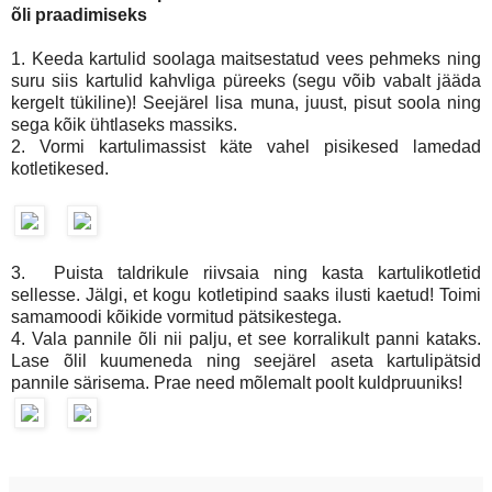
õli praadimiseks
1. Keeda kartulid soolaga maitsestatud vees pehmeks ning
suru siis kartulid kahvliga püreeks (segu võib vabalt jääda
kergelt tükiline)! Seejärel lisa muna, juust, pisut soola ning
sega kõik ühtlaseks massiks.
2. Vormi kartulimassist käte vahel pisikesed lamedad
kotletikesed.
3.
Puista taldrikule riivsaia ning kasta kartulikotletid
sellesse. Jälgi, et kogu kotletipind saaks ilusti kaetud! Toimi
samamoodi kõikide vormitud pätsikestega.
4. Vala pannile õli nii palju, et see korralikult panni kataks.
Lase õlil kuumeneda ning seejärel aseta kartulipätsid
pannile särisema. Prae need mõlemalt poolt kuldpruuniks!