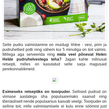
Selle pudru valmistamine on muidugi lihtne - vesi, piim ja
pudruhelbed potti ning vähem kui 5 minutiga on toit valmis.
Millega aga serveerida ning
mida veel põnevat Helen
Helde pudruhelvestega teha?
Jagan kahte mõnusat
retsepti, milles on kasutatud selle sarja magusaid
perekonnaliikmeid.
Esimeseks retseptiks on toorpuder.
Sellised pudrud on
viimase aastatega üha populaaremaks saanud ning
tõenäoliselt nende populaarsus kasvab veelgi. Toorpuder on
selline toit, mille valmistamisele ei kulu enne söömist just