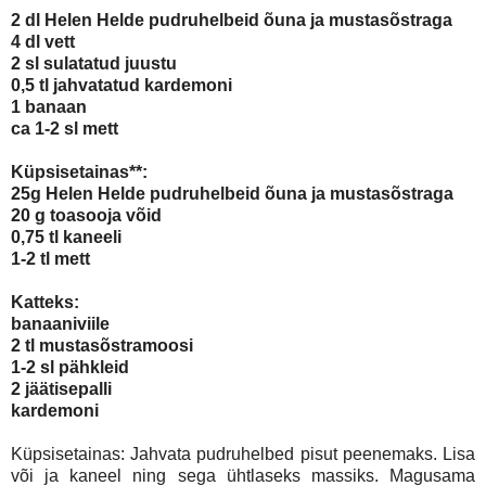
2 dl Helen Helde pudruhelbeid õuna ja mustasõstraga
4 dl vett
2 sl sulatatud juustu
0,5 tl jahvatatud kardemoni
1 banaan
ca 1-2 sl mett
Küpsisetainas**:
25g Helen Helde pudruhelbeid õuna ja mustasõstraga
20 g toasooja võid
0,75 tl kaneeli
1-2 tl mett
Katteks:
banaaniviile
2 tl mustasõstramoosi
1-2 sl pähkleid
2 jäätisepalli
kardemoni
Küpsisetainas: Jahvata pudruhelbed pisut peenemaks. Lisa
või ja kaneel ning sega ühtlaseks massiks. Magusama