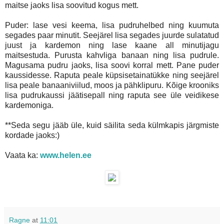
maitse jaoks lisa soovitud kogus mett.
Puder: lase vesi keema, lisa pudruhelbed ning kuumuta
segades paar minutit. Seejärel lisa segades juurde sulatatud
juust ja kardemon ning lase kaane all minutijagu
maitsestuda. Purusta kahvliga banaan ning lisa pudrule.
Magusama pudru jaoks, lisa soovi korral mett. Pane puder
kaussidesse. Raputa peale küpsisetainatükke ning seejärel
lisa peale banaaniviilud, moos ja pähklipuru. Kõige krooniks
lisa pudrukaussi jäätisepall ning raputa see üle veidikese
kardemoniga.
**Seda segu jääb üle, kuid säilita seda külmkapis järgmiste
kordade jaoks:)
Vaata ka:
www.helen.ee
Ragne
at
11:01