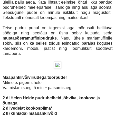
üleliia palju aega. Kata lihtsalt eelmisel õhtul likku pandud
pudruhelbed meelepärase lisandiga ning asu aga sööma.
Seesugune puder on minule isiklikult nagu magustoit!.
Tekstuurilt mõnusalt kreemjas ning maitserikas!
Teise pudru puhul on tegemist aga mõnusalt hellitava
söögiga ning seetõttu on üsna sobiv kutsuda seda
mustasõstramuffinipudruks
. Nagu ühele marjamuffinile
sobiv, siis on ka selles toidus esindatud parajas koguses
kardemoni, moosi, jäätist ning loomulikult söödavat
tainapuru.
Maapähklivõiviirudega toorpuder
Mitmele: pigem ühele
Valmistamisaeg: 5 min + paisumisaeg
2 dl Helen Helde pudruhelbeid jõhvika, kookose ja
õunaga
2 dl vedelat kookospiima*
2 tl (kuhjaga) maapähklivõid