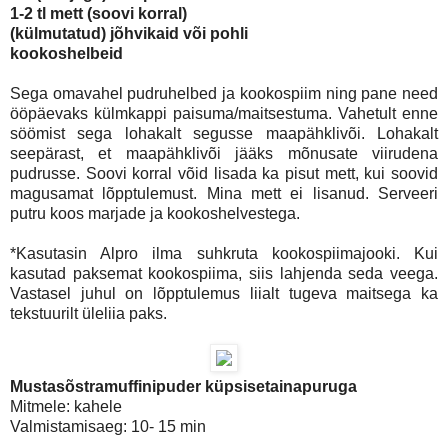
1-2 tl mett (soovi korral)
(külmutatud) jõhvikaid või pohli
kookoshelbeid
Sega omavahel pudruhelbed ja kookospiim ning pane need
ööpäevaks külmkappi paisuma/maitsestuma. Vahetult enne
söömist sega lohakalt segusse maapähklivõi. Lohakalt
seepärast, et maapähklivõi jääks mõnusate viirudena
pudrusse. Soovi korral võid lisada ka pisut mett, kui soovid
magusamat lõpptulemust. Mina mett ei lisanud. Serveeri
putru koos marjade ja kookoshelvestega.
*Kasutasin Alpro ilma suhkruta kookospiimajooki. Kui
kasutad paksemat kookospiima, siis lahjenda seda veega.
Vastasel juhul on lõpptulemus liialt tugeva maitsega ka
tekstuurilt üleliia paks.
Mustasõstramuffinipuder küpsisetainapuruga
Mitmele: kahele
Valmistamisaeg: 10- 15 min