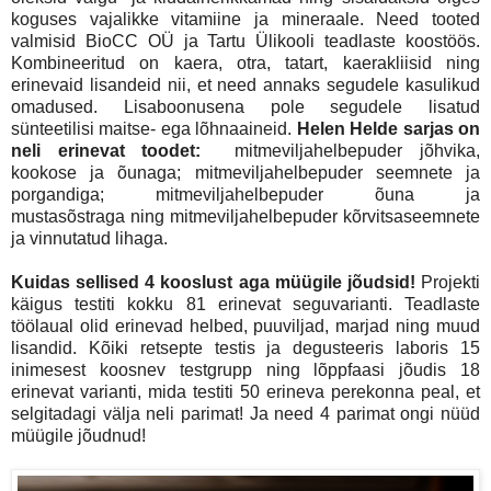
koguses vajalikke vitamiine ja mineraale. Need tooted
valmisid BioCC OÜ ja Tartu Ülikooli teadlaste koostöös.
Kombineeritud on kaera, otra, tatart, kaerakliisid ning
erinevaid lisandeid nii, et need annaks segudele kasulikud
omadused. Lisaboonusena pole segudele lisatud
sünteetilisi maitse- ega lõhnaaineid.
Helen Helde sarjas on
neli erinevat toodet:
mitmeviljahelbepuder jõhvika,
kookose ja õunaga; mitmeviljahelbepuder seemnete ja
porgandiga; mitmeviljahelbepuder õuna ja
mustasõstraga ning mitmeviljahelbepuder kõrvitsaseemnete
ja vinnutatud lihaga.
Kuidas sellised 4 kooslust aga müügile jõudsid!
Projekti
käigus testiti kokku 81 erinevat seguvarianti. Teadlaste
töölaual olid erinevad helbed, puuviljad, marjad ning muud
lisandid. Kõiki retsepte testis ja degusteeris laboris 15
inimesest koosnev testgrupp ning lõppfaasi jõudis 18
erinevat varianti, mida testiti 50 erineva perekonna peal, et
selgitadagi välja neli parimat! Ja need 4 parimat ongi nüüd
müügile jõudnud!