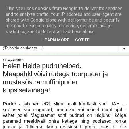
This site uses cookies from Google to deliver its services
and to analyze traffic. Your IP address and user-agent are
shared with Google along with performance and security
metrics to ensure quality of service, generate usage
statistics, and to detect and address abuse.
LEARN MORE
GOT IT
▼
12. aprill 2018
Helen Helde pudruhelbed.
Maapähklivõiviirudega toorpuder ja
mustasõstramuffinipuder
küpsisetainaga!
Puder - jah või ei?!
Minu poolt kindlasti suur JAH ...
soolased või magusad, hommikul või mõnel muul ajal -
vahet pole! Magusamat sorti pudrud on üldjuhul kõige
paremad meeldivalt ohtra kattega ning soolased rohke
juustu ja ürtidega! Minu eelistused pudru osas ei ole