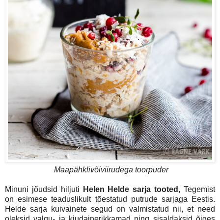
Maapähklivõiviirudega toorpuder
Minuni jõudsid hiljuti
Helen Helde sarja tooted,
Tegemist
on esimese teaduslikult tõestatud putrude sarjaga Eestis.
Helde sarja kuivainete segud on valmistatud nii, et need
oleksid valgu- ja kiudainerikkamad ning sisaldaksid õiges