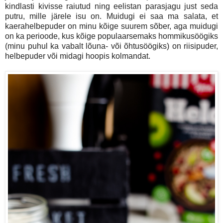
kindlasti kivisse raiutud ning eelistan parasjagu just seda
putru, mille järele isu on. Muidugi ei saa ma salata, et
kaerahelbepuder on minu kõige suurem sõber, aga muidugi
on ka perioode, kus kõige populaarsemaks hommikusöögiks
(minu puhul ka vabalt lõuna- või õhtusöögiks) on riisipuder,
helbepuder või midagi hoopis kolmandat.