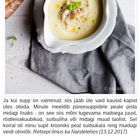
Ja kui supp on valminud, siis jääb üle vaid kausid kapist
üles otsida. Minule meeldib püreesuppidele peale pista
midagi lisaks - on see siis mõni tugevama maitsega juust,
röstleivakuubikud, suitsuliha või midagi muud taolist. Sel
korral oli minu supil krooniks peal suitsukala ning muidugi
veidi oliiviõli.
Retsept ilmus ka Naistelehes (13.12.2017)