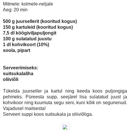
Mitmele: kolmele-neljale
Aeg: 20 min
500 g juursellerit (kooritud kogus)
150 g kartuleid (kooritud kogus)
7,5 dl köögiviljapuljongit
100 g sulatatud juustu
1 dl kohvikoort (10%)
soola, pipart
Serveerimiseks:
suitsukalaliha
oliiviõli
Tükelda juurseller ja kartul ning keeda koos puljongiga
pehmeks. Püreesta supp, seejärel lisa sulatatud juust ja
kohvikoor ning kuumuta segu seni, kuni kõik on segunenud.
Vajadusel maitsesta!
Serveeri suppi koos suitsukala ja oliiviõliga.