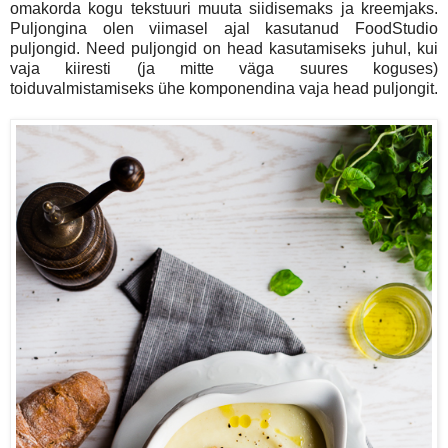
omakorda kogu tekstuuri muuta siidisemaks ja kreemjaks.
Puljongina olen viimasel ajal kasutanud FoodStudio
puljongid. Need puljongid on head kasutamiseks juhul, kui
vaja kiiresti (ja mitte väga suures koguses)
toiduvalmistamiseks ühe komponendina vaja head puljongit.