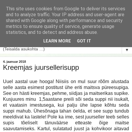
This site uses cookies from Google to deliver its services
and to analyze traffic. Your IP address and user-agent are
shared with Google along with performance and security
metrics to ensure quality of service, generate usage
statistics, and to detect and address abuse.
LEARN MORE
GOT IT
▼
4. jaanuar 2018
Kreemjas juursellerisupp
Uuel aastal uue hooga! Niisiis on mul suur rõõm alustada
selle aasta esimest postitust ühe eriti maitsva püreesupiga.
See on hästi kreemjas, pehme, siidjas ja maitserikas supike.
Kusjuures minu 1,5aastane preili sõi seda suppi nii isukalt,
et vaatasin imestusega, kui palju ühe lapse kõhtu seda
suppi mahub. Ühesõnaga tahan öelda, et see supp tundub
meeldivat ka lastele! Pole ka ime, sest juurseller teeb selles
supis tõeliselt tänuväärse etteaste õige maitse
saavutamiseks. Kartul, sulatatud juust ja kohvikoor aitavad