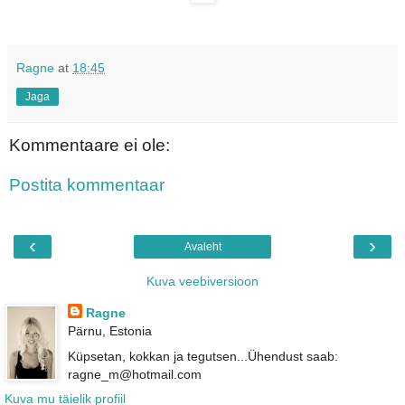
Ragne
at
18:45
Jaga
Kommentaare ei ole:
Postita kommentaar
‹
›
Avaleht
Kuva veebiversioon
Ragne
Pärnu, Estonia
Küpsetan, kokkan ja tegutsen...Ühendust saab:
ragne_m@hotmail.com
Kuva mu täielik profiil