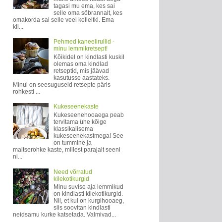
tagasi mu ema, kes sai
selle oma sõbrannalt, kes
omakorda sai selle veel kelleltki. Ema
kii...
Pehmed kaneelirullid -
minu lemmikretsept!
Kõikidel on kindlasti kuskil
olemas oma kindlad
retseptid, mis jäävad
kasutusse aastateks.
Minul on seesuguseid retsepte päris
rohkesti ...
Kukeseenekaste
Kukeseenehooaega peab
tervitama ühe kõige
klassikalisema
kukeseenekastmega! See
on tummine ja
maitserohke kaste, millest parajalt seeni
ni...
Need võrratud
kilekotikurgid
Minu suvise aja lemmikud
on kindlasti kilekotikurgid.
Nii, et kui on kurgihooaeg,
siis soovitan kindlasti
neidsamu kurke katsetada. Valmivad...