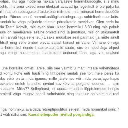
äljas. Kui aga mõtlema hakata varajasele hommikusöögile, siis minu
 kohti, mis oma uksed enne üheksat avavad (ja tegelikult ei ole palju ka
Tallinnas on seesuguseid toidukohti mitmeid, mis mõnusat hommikusööki
ugeda. Pärnus on nö hommikusöögikohtadega aga suhteliselt suur kriis.
undub ka väga paljudele teistele pärnakatele meeldivat. Olen seda ka
ndla Teatri kohvik, mis avab oma uksed hommikul 8.30 ning mis pakub
ule on meelejärele sealne omlett singi ja juustuga, mis on uskumatult
 siin arvuti taga selle isu:) Lisaks müüakse seal parimaid (ja mitte ainult
ohtralt ning selle ümber olevat saiast tainast nii vähe. Viimane on aga
ui hommikul nende lihapirukate jälile saate, siis on need äsja ahjust
 nagu mingi hullumeelne lihapirukate andunud fänn, aga vot sealsed
ühe korraliku omleti järele, siis see valmib ülimalt lihtsate vahenditega
 kõhtu kohe eriti hästi ning tihtipeale rändab see toit meie peres ka
seks võib pista mida iganes, mille järele isu või mida parasjagu kapis
ikalise omleti lisandiks riivitud suvikõrvits, porgand, seened..... siin
is
ricotta
. Miks?? Sellepärast, et
ricotta
muudab lõpptulemuse hoopis
omletti väga mugav pannil valmistada ning tekstuur on valminud roal
is igal hommikul avaldada retseptipostitus sellest, mida hommikul sõin: 7
t võib näha siin:
Kaerahelbepuder riivitud porgandiga.