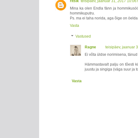
ritsik
teisipäev, jaanuar 31, 2017 10:06
Mina ka olen Endla fänn ja hommikusöög
hommikuputru.
Ps. ma ei taha norida, aga õige on öelda 
Vasta
Vastused
Ragne
teisipäev, jaanuar
Ei võta üldse norimisena, tänu
Hämmastavalt palju on tõesti k
juustu ja singiga (väga suur ja to
Vasta