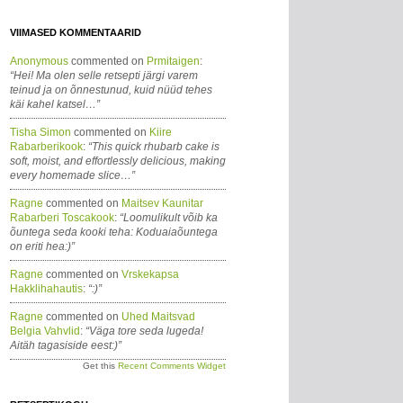
VIIMASED KOMMENTAARID
Anonymous
commented on
Prmitaigen
:
“Hei! Ma olen selle retsepti järgi varem
teinud ja on õnnestunud, kuid nüüd tehes
käi kahel katsel…”
Tisha Simon
commented on
Kiire
Rabarberikook
:
“This quick rhubarb cake is
soft, moist, and effortlessly delicious, making
every homemade slice…”
Ragne
commented on
Maitsev Kaunitar
Rabarberi Toscakook
:
“Loomulikult võib ka
õuntega seda kooki teha: Koduaiaõuntega
on eriti hea:)”
Ragne
commented on
Vrskekapsa
Hakklihahautis
:
“:)”
Ragne
commented on
Uhed Maitsvad
Belgia Vahvlid
:
“Väga tore seda lugeda!
Aitäh tagasiside eest:)”
Get this
Recent Comments Widget