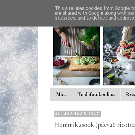
This site uses cookies from Google to 
are shared with Google along with per
statistics, and to detect and address
Mina
Toidufotokoolitus
Rets
31. JAANUAR 2017
Hommikusöök (päev2): ricott