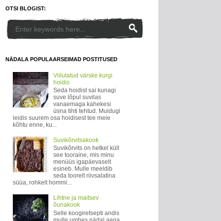
OTSI BLOGIST:
NÄDALA POPULAARSEIMAD POSTITUSED
Viilutatud värske kurgi
hoidis
Seda hoidist sai kunagi
suve lõpul suvilas
vanaemaga kahekesi
üsna tihti tehtud. Muidugi
leidis suurem osa hoidisest tee meie
kõhtu enne, ku...
Suvikõrvitsakook
Suvikõrvits on hetkel küll
see tooraine, mis minu
menüüs igapäevaselt
esineb. Mulle meeldib
seda toorelt riivsalatina
süüa, rohkelt hommi...
Lihtne ja maitsev
õunakook
Selle koogiretsepti andis
mulle umbes nädal aega