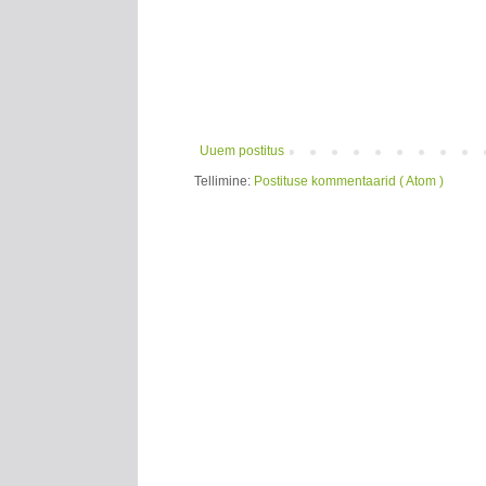
Uuem postitus
Tellimine:
Postituse kommentaarid ( Atom )