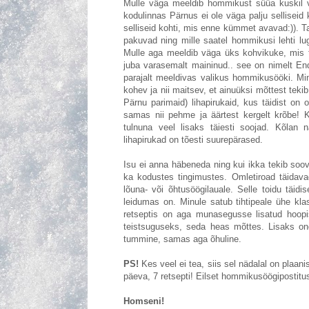
Mulle väga meeldib hommikust süüa kuskil v
kodulinnas Pärnus ei ole väga palju selliseid
selliseid kohti, mis enne kümmet avavad:)). 
pakuvad ning mille saatel hommikusi lehti l
Mulle aga meeldib väga üks kohvikuke, mis t
juba varasemalt maininud.. see on nimelt E
parajalt meeldivas valikus hommikusööki. Min
kohev ja nii maitsev, et ainuüksi mõttest tekib
Pärnu parimaid) lihapirukaid, kus täidist on 
samas nii pehme ja äärtest kergelt krõbe! K
tulnuna veel lisaks täiesti soojad. Kõlan
lihapirukad on tõesti suurepärased.
Isu ei anna häbeneda ning kui ikka tekib soov 
ka kodustes tingimustes. Omletiroad täidavad
lõuna- või õhtusöögilauale. Selle toidu täidi
leidumas on. Minule satub tihtipeale ühe klass
retseptis on aga munasegusse lisatud hoop
teistsuguseks, seda heas mõttes. Lisaks on
tummine, samas aga õhuline.
PS!
Kes veel ei tea, siis sel nädalal on plaan
päeva, 7 retsepti! Eilset hommikusöögipostitus
Homseni!