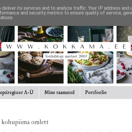
deliver its services and to analyze traffic. Your IP address and
formance and security metrics to ensure quality of service, ge
 abuse.
eptiregister A-Ü
Minu raamatud
Portfoolio
a kohupiima omlett