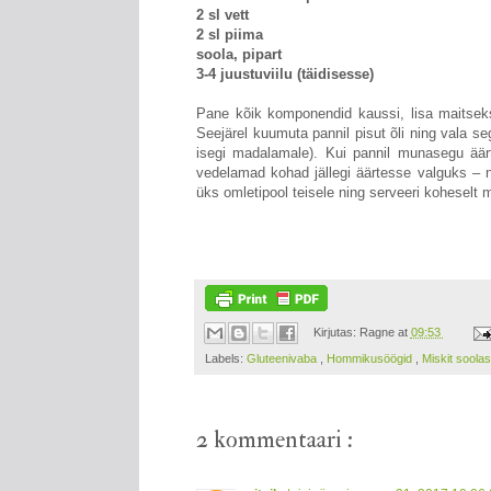
2 sl vett
2 sl piima
soola, pipart
3-4 juustuviilu (täidisesse)
Pane kõik komponendid kaussi, lisa maitseks 
Seejärel kuumuta pannil pisut õli ning vala 
isegi madalamale). Kui pannil munasegu äär
vedelamad kohad jällegi äärtesse valguks – ni
üks omletipool teisele ning serveeri koheselt 
Kirjutas:
Ragne
at
09:53
Labels:
Gluteenivaba
,
Hommikusöögid
,
Miskit soolas
2 kommentaari :