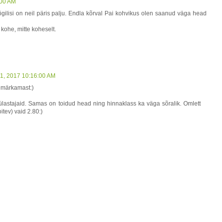
:00 AM
ilisi on neil päris palju. Endla kõrval Pai kohvikus olen saanud väga head
kohe, mitte koheselt.
 31, 2017 10:16:00 AM
d märkamast:)
ülastajaid. Samas on toidud head ning hinnaklass ka väga sõralik. Omlett
itev) vaid 2.80:)