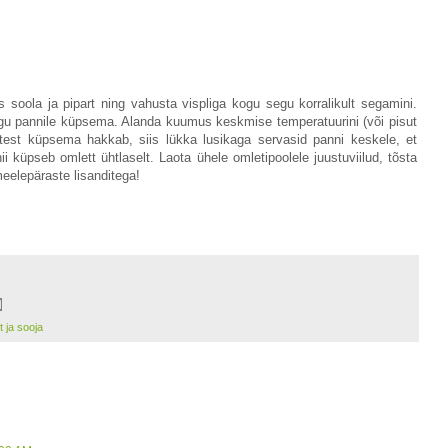
soola ja pipart ning vahusta vispliga kogu segu korralikult segamini.
segu pannile küpsema. Alanda kuumus keskmise temperatuurini (või pisut
test küpsema hakkab, siis lükka lusikaga servasid panni keskele, et
i küpseb omlett ühtlaselt. Laota ühele omletipoolele juustuviilud, tõsta
meelepäraste lisanditega!
t ja sooja