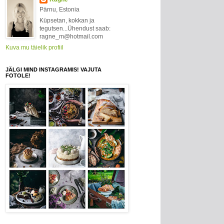
Pärnu, Estonia
Küpsetan, kokkan ja
tegutsen...Ühendust saab:
ragne_m@hotmail.com
Kuva mu täielik profiil
JÄLGI MIND INSTAGRAMIS! VAJUTA
FOTOLE!