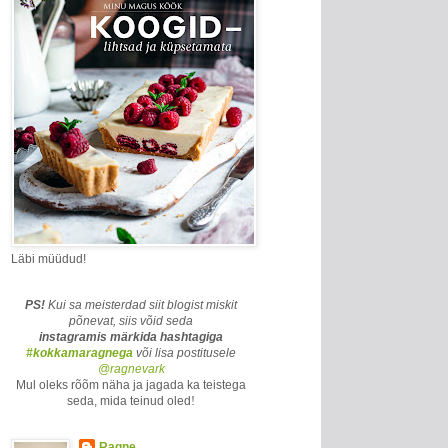
Läbi müüdud!
PS!
Kui sa meisterdad siit blogist miskit
põnevat, siis võid seda
instagramis märkida
hashtagiga
#kokkamaragnega
või lisa postitusele
@ragnevark
Mul oleks rõõm näha ja jagada ka teistega
seda, mida teinud oled
!
Ragne