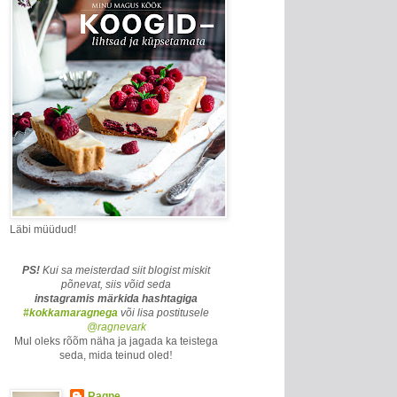
Läbi müüdud!
PS!
Kui sa meisterdad siit blogist miskit
põnevat, siis võid seda
instagramis märkida
hashtagiga
#kokkamaragnega
või lisa postitusele
@ragnevark
Mul oleks rõõm näha ja jagada ka teistega
seda, mida teinud oled
!
Ragne