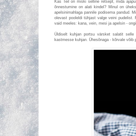
Kas Teil on miski selline retsept, mida ajapuud
õnnestumine on alati kindel? Minul on üheks
apelsinimahlaga pannile podisema pandud. Min
olevast pooleldi tühjast valge veini pudelist
vaid meeles: kana, vein, mesi ja apelsin - ong
Üldiselt kuhjan portsu värsket salatit sell
kastmesse kuhjan. Ühesõnaga - kõrvale võib pa