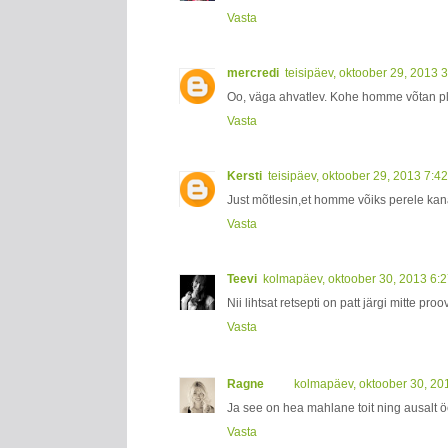
Vasta
mercredi
teisipäev, oktoober 29, 2013 
Oo, väga ahvatlev. Kohe homme võtan pl
Vasta
Kersti
teisipäev, oktoober 29, 2013 7:4
Just mõtlesin,et homme võiks perele kana
Vasta
Teevi
kolmapäev, oktoober 30, 2013 6:
Nii lihtsat retsepti on patt järgi mitte pr
Vasta
Ragne
kolmapäev, oktoober 30, 20
Ja see on hea mahlane toit ning ausalt 
Vasta