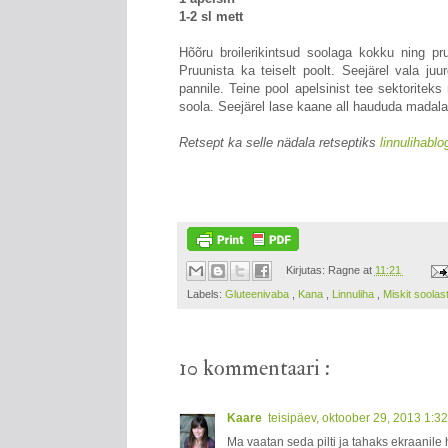
1-2 sl mett
Hõõru broilerikintsud soolaga kokku ning pr
Pruunista ka teiselt poolt. Seejärel vala ju
pannile. Teine pool apelsinist tee sektoritek
soola. Seejärel lase kaane all haududa madalal
Retsept ka selle nädala retseptiks
linnulihablo
Kirjutas:
Ragne
at
11:21
Labels:
Gluteenivaba
,
Kana
,
Linnuliha
,
Miskit soolast
10 kommentaari :
Kaare
teisipäev, oktoober 29, 2013 1:3
Ma vaatan seda pilti ja tahaks ekraanile