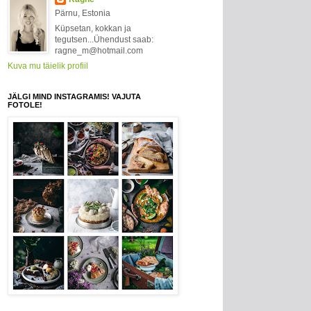
Pärnu, Estonia
Küpsetan, kokkan ja
tegutsen...Ühendust saab:
ragne_m@hotmail.com
Kuva mu täielik profiil
JÄLGI MIND INSTAGRAMIS! VAJUTA
FOTOLE!