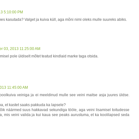
13 5:10:00 PM
es kasutada? Valget ja kuiva küll, aga mõni nimi oleks mulle suureks abiks.
r 03, 2013 11:25:00 AM
isel pole üldiselt mõtet teatud kindlaid marke taga otsida.
013 11:45:00 AM
oolkuiva veiniga ja ei meeldinud mulle see veini maitse asja juures üldse.
a, et kastet saaks pakkuda ka lapsele?
et kõik näärmed suus hakkavad sekundiga tööle, aga veini lisamisel toitudesse
ea, mis veini valida ja kui kaua see peaks aurustuma, et ka koolilapsed seda