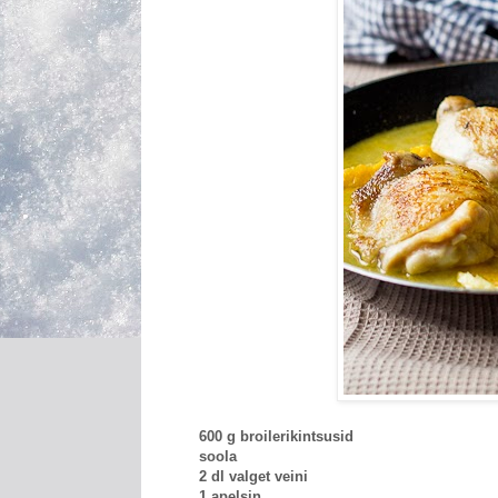
600 g broilerikintsusid
soola
2 dl valget veini
1 apelsin