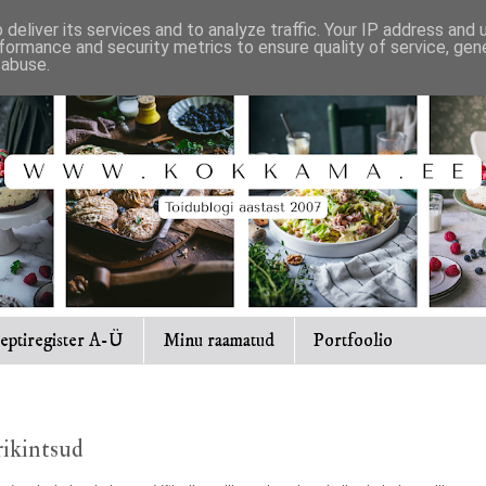
deliver its services and to analyze traffic. Your IP address and
formance and security metrics to ensure quality of service, ge
 abuse.
eptiregister A-Ü
Minu raamatud
Portfoolio
erikintsud