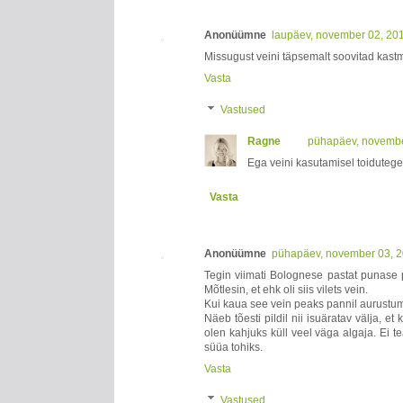
Anonüümne
laupäev, november 02, 20
Missugust veini täpsemalt soovitad kastm
Vasta
Vastused
Ragne
pühapäev, novembe
Ega veini kasutamisel toidutegem
Vasta
Anonüümne
pühapäev, november 03, 2
Tegin viimati Bolognese pastat punase p
Mõtlesin, et ehk oli siis vilets vein.
Kui kaua see vein peaks pannil aurustum
Näeb tõesti pildil nii isuäratav välja, 
olen kahjuks küll veel väga algaja. Ei t
süüa tohiks.
Vasta
Vastused