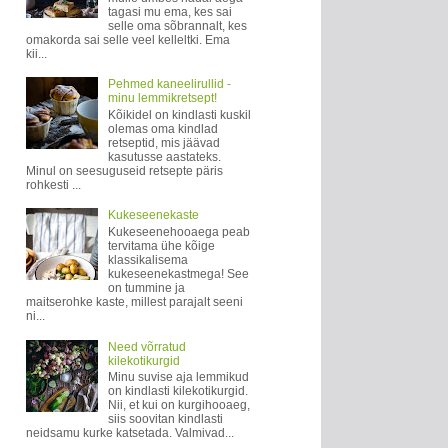
tagasi mu ema, kes sai
selle oma sõbrannalt, kes
omakorda sai selle veel kelleltki. Ema
kii...
Pehmed kaneelirullid -
minu lemmikretsept!
Kõikidel on kindlasti kuskil
olemas oma kindlad
retseptid, mis jäävad
kasutusse aastateks.
Minul on seesuguseid retsepte päris
rohkesti ...
Kukeseenekaste
Kukeseenehooaega peab
tervitama ühe kõige
klassikalisema
kukeseenekastmega! See
on tummine ja
maitserohke kaste, millest parajalt seeni
ni...
Need võrratud
kilekotikurgid
Minu suvise aja lemmikud
on kindlasti kilekotikurgid.
Nii, et kui on kurgihooaeg,
siis soovitan kindlasti
neidsamu kurke katsetada. Valmivad...