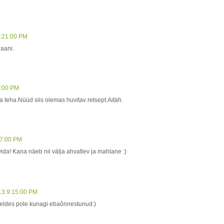
3:21:00 PM
aani.
2:00 PM
 teha.Nüüd siis olemas huvitav retsept.Aitäh.
27:00 PM
oovida! Kana näeb nii välja ahvatlev ja mahlane :)
13 9:15:00 PM
öeldes pole kunagi ebaõnnestunud:)