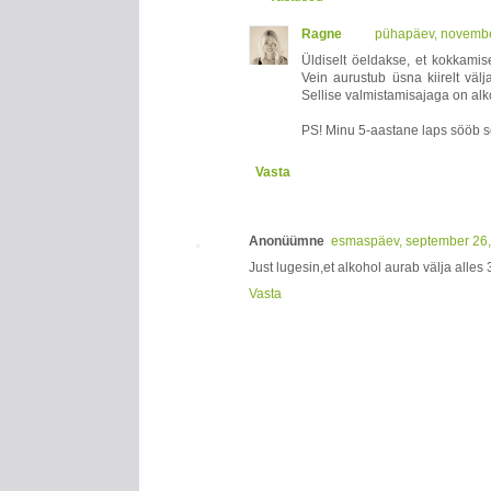
Ragne
pühapäev, novembe
Üldiselt öeldakse, et kokkamis
Vein aurustub üsna kiirelt välj
Sellise valmistamisajaga on alko
PS! Minu 5-aastane laps sööb s
Vasta
Anonüümne
esmaspäev, september 26,
Just lugesin,et alkohol aurab välja alles
Vasta