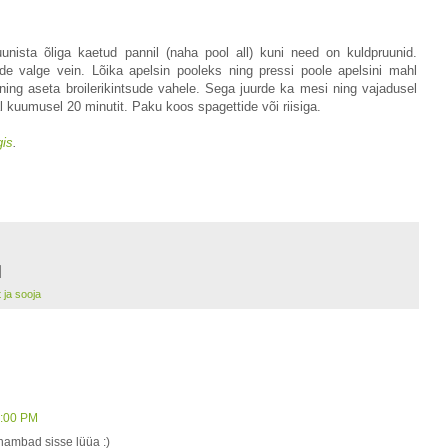
uunista õliga kaetud pannil (naha pool all) kuni need on kuldpruunid.
urde valge vein. Lõika apelsin pooleks ning pressi poole apelsini mahl
s ning aseta broilerikintsude vahele. Sega juurde ka mesi ning vajadusel
 kuumusel 20 minutit. Paku koos spagettide või riisiga.
gis
.
 ja sooja
2:00 PM
 hambad sisse lüüa :)