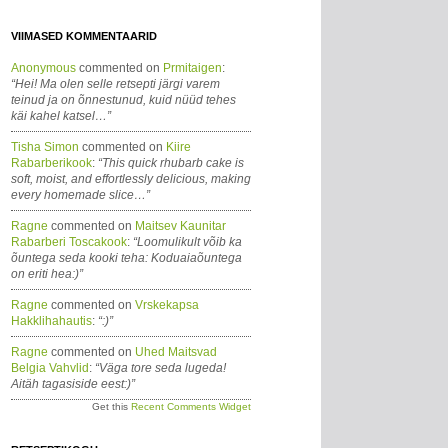
VIIMASED KOMMENTAARID
Anonymous
commented on
Prmitaigen
:
“Hei! Ma olen selle retsepti järgi varem
teinud ja on õnnestunud, kuid nüüd tehes
käi kahel katsel…”
Tisha Simon
commented on
Kiire
Rabarberikook
:
“This quick rhubarb cake is
soft, moist, and effortlessly delicious, making
every homemade slice…”
Ragne
commented on
Maitsev Kaunitar
Rabarberi Toscakook
:
“Loomulikult võib ka
õuntega seda kooki teha: Koduaiaõuntega
on eriti hea:)”
Ragne
commented on
Vrskekapsa
Hakklihahautis
:
“:)”
Ragne
commented on
Uhed Maitsvad
Belgia Vahvlid
:
“Väga tore seda lugeda!
Aitäh tagasiside eest:)”
Get this
Recent Comments Widget