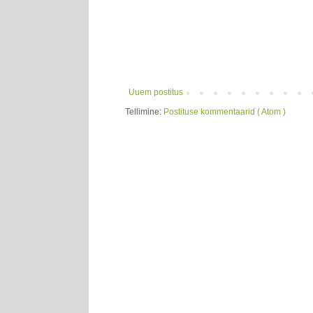
Uuem postitus
Tellimine:
Postituse kommentaarid ( Atom )