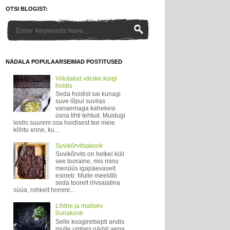
OTSI BLOGIST:
NÄDALA POPULAARSEIMAD POSTITUSED
Viilutatud värske kurgi
hoidis
Seda hoidist sai kunagi
suve lõpul suvilas
vanaemaga kahekesi
üsna tihti tehtud. Muidugi
leidis suurem osa hoidisest tee meie
kõhtu enne, ku...
Suvikõrvitsakook
Suvikõrvits on hetkel küll
see tooraine, mis minu
menüüs igapäevaselt
esineb. Mulle meeldib
seda toorelt riivsalatina
süüa, rohkelt hommi...
Lihtne ja maitsev
õunakook
Selle koogiretsepti andis
mulle umbes nädal aega