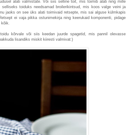
usel alati valmistate. Või siis selline toit, mis toimib alati ning mille
 selliseks toiduks needsamad broilerikintsud, mis koos valge veini ja
u jaoks on see üks alati toimivaid retsepte, mis sai alguse külmkapis
. Retsept ei vaja pikka ostunimekirja ning keerukaid komponenti, pidage
i kõik.
e toidu kõrvale või siis keedan juurde spagetid, mis pannil olevasse
kkuda lisandiks miskit kiiresti valmivat:)