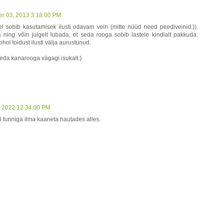
r 03, 2013 3:18:00 PM
el sobib kasutamisek ilusti odavam vein (mitte nüüd need peediveinid:)).
a ning võin julgelt lubada, et seda rooga sobib lastele kindlalt pakkuda.
hol toidust ilusti välja aurustunud.
eda kanarooga vägagi isukalt.)
 2022 12:34:00 PM
 3 tunniga ilma kaaneta hautades alles.