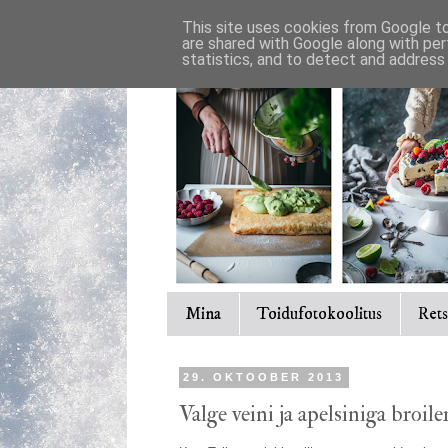
This site uses cookies from Google to 
are shared with Google along with per
statistics, and to detect and address
Mina
Toidufotokoolitus
Rets
29. OKTOOBER 2013
Valge veini ja apelsiniga broil