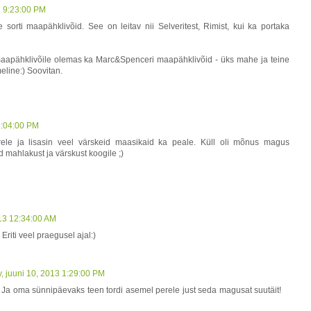
2 9:23:00 PM
 sorti maapähklivõid. See on leitav nii Selveritest, Rimist, kui ka portaka
e maapähklivõile olemas ka Marc&Spenceri maapähklivõid - üks mahe ja teine
meline:) Soovitan.
7:04:00 PM
le ja lisasin veel värskeid maasikaid ka peale. Küll oli mõnus magus
d mahlakust ja värskust koogile ;)
013 12:34:00 AM
riti veel praegusel ajal:)
 juuni 10, 2013 1:29:00 PM
D Ja oma sünnipäevaks teen tordi asemel perele just seda magusat suutäit!