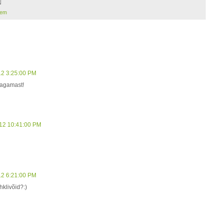
eem
12 3:25:00 PM
 jagamast!
12 10:41:00 PM
12 6:21:00 PM
klivõid?:)