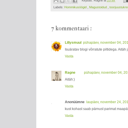
Kirjutas:
Ragne
at
23:55
Labels:
Hommikusöögid
,
Magustoidud
,
toorjuustukr
7 kommentaari :
Lillysmuul
pühapäev, november 04, 20
Isuäratav blogi võrratute piltidega. Aitäh
Vasta
Ragne
pühapäev, november 04, 20
Aitäh:)
Vasta
Anonüümne
laupäev, november 24, 20
kust kohast saab pärnust parimat maapäh
Vasta