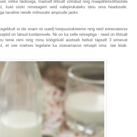
sed, rohke täidisega, maitselt lihtsalt võrratud ning maapähklisõltlastele
adest, kuid siiski nimetagem neid valepirukateks tänu oma headusele.
 liiga tavaline nende mõnusate ampsude jaoks.
tegelikult ei ole enam nii uued) toorjuustukreeme ning neid erinevatesse
septid on läinud kordamisele. Nii on ka selle retseptiga - need on lihtsalt
teine nimi ning minu köögiriiulil asetseb hetkel täpselt 3 erinevat
lust, et see maitsev tegelane ka siiasamasse retsepti oma tee leiab.