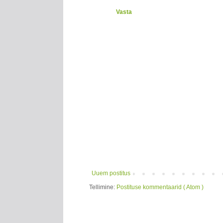
Vasta
Uuem postitus
Tellimine:
Postituse kommentaarid ( Atom )