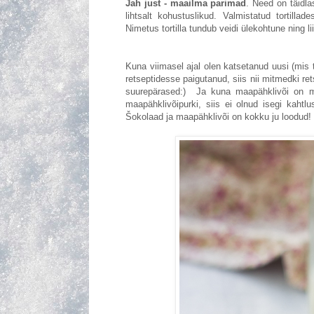
Jah just - maailma parimad
. Need on täidla
lihtsalt kohustuslikud. Valmistatud tortill
Nimetus tortilla tundub veidi ülekohtune ning
Kuna viimasel ajal olen katsetanud uusi (mis 
retseptidesse paigutanud, siis nii mitmedki ret
suurepärased:) Ja kuna maapähklivõi on mu 
maapähklivõipurki, siis ei olnud isegi kaht
Šokolaad ja maapähklivõi on kokku ju loodud!