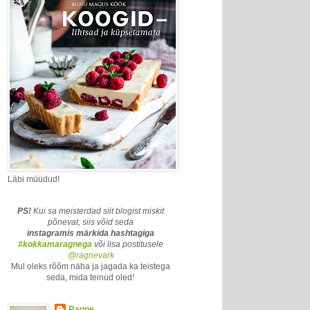
Läbi müüdud!
PS!
Kui sa meisterdad siit blogist miskit
põnevat, siis võid seda
instagramis märkida
hashtagiga
#kokkamaragnega
või lisa postitusele
@ragnevark
Mul oleks rõõm näha ja jagada ka teistega
seda, mida teinud oled
!
Ragne