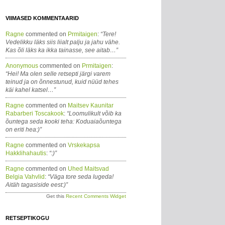
VIIMASED KOMMENTAARID
Ragne
commented on
Prmitaigen
:
“Tere!
Vedelikku läks siis liialt palju ja jahu vähe.
Kas õli läks ka ikka tainasse, see aitab…”
Anonymous
commented on
Prmitaigen
:
“Hei! Ma olen selle retsepti järgi varem
teinud ja on õnnestunud, kuid nüüd tehes
käi kahel katsel…”
Ragne
commented on
Maitsev Kaunitar
Rabarberi Toscakook
:
“Loomulikult võib ka
õuntega seda kooki teha: Koduaiaõuntega
on eriti hea:)”
Ragne
commented on
Vrskekapsa
Hakklihahautis
:
“:)”
Ragne
commented on
Uhed Maitsvad
Belgia Vahvlid
:
“Väga tore seda lugeda!
Aitäh tagasiside eest:)”
Get this
Recent Comments Widget
RETSEPTIKOGU