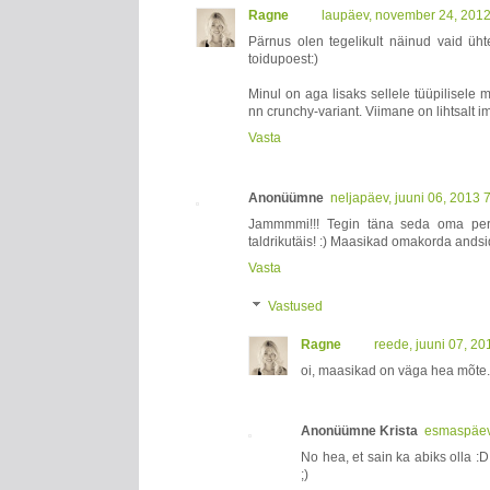
Ragne
laupäev, november 24, 201
Pärnus olen tegelikult näinud vaid ühte
toidupoest:)
Minul on aga lisaks sellele tüüpilisel
nn crunchy-variant. Viimane on lihtsalt i
Vasta
Anonüümne
neljapäev, juuni 06, 2013 
Jammmmi!!! Tegin täna seda oma pere
taldrikutäis! :) Maasikad omakorda andsi
Vasta
Vastused
Ragne
reede, juuni 07, 2
oi, maasikad on väga hea mõte. E
Anonüümne Krista
esmaspäev,
No hea, et sain ka abiks olla :
;)