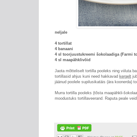
neljale
4 tortillat
4 banaani
4 sl toorjuustukreemi šokolaadiga (Farmi t
4 sl maapähklivõid
Jaota mõtteliselt tortilla pooleks ning viiluta b
tortillasid ahjus kuni need hakkavad
kergelt
jub
jäänud poolele supilusikatäis (ära koonerda) t
Murra tortilla pooleks (tõsta maapähkli-šokolaa
moodustuks tortillaveerand. Raputa peale veidi