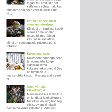
tagasi mu ema, kes sai
selle oma sõbrannalt, kes
omakorda sai selle veel kelleltki. Ema
kii...
Pehmed kaneelirullid -
minu lemmikretsept!
Kõikidel on kindlasti kuskil
olemas oma kindlad
retseptid, mis jäävad
kasutusse aastateks.
Minul on seesuguseid retsepte päris
rohkesti ...
Kukeseenekaste
Kukeseenehooaega peab
tervitama ühe kõige
klassikalisema
kukeseenekastmega! See
on tummine ja
maitserohke kaste, millest parajalt seeni
ni...
Need võrratud
kilekotikurgid
Minu suvise aja lemmikud
on kindlasti kilekotikurgid.
Nii, et kui on kurgihooaeg,
siis soovitan kindlasti
neidsamu kurke katsetada. Valmivad...