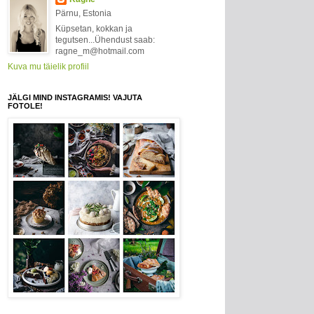
Pärnu, Estonia
Küpsetan, kokkan ja
tegutsen...Ühendust saab:
ragne_m@hotmail.com
Kuva mu täielik profiil
JÄLGI MIND INSTAGRAMIS! VAJUTA
FOTOLE!