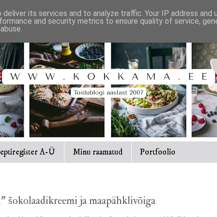
deliver its services and to analyze traffic. Your IP address and
formance and security metrics to ensure quality of service, ge
 abuse.
eptiregister A-Ü
Minu raamatud
Portfoolio
" šokolaadikreemi ja maapähklivõiga