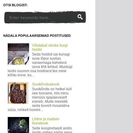
OTSI BLOGIST:
NÄDALA POPULAARSEIMAD POSTITUSED
Viilutatud värske kurgi
hoidis
Seda hoidist sai kunagi
suve lõpul suvilas
vanaemaga kahekesi
üsna tihti tehtud. Muidugi
leidis suurem osa hoidisest tee meie
kõhtu enne, ku...
Suvikõrvitsakook
Suvikõrvits on hetkel küll
see tooraine, mis minu
menüüs igapäevaselt
esineb. Mulle meeldib
seda toorelt riivsalatina
süüa, rohkelt hommi...
Lihtne ja maitsev
õunakook
Selle koogiretsepti andis
mulle umbes nädal aega