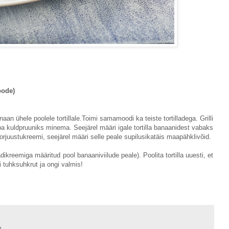
oode)
anaan ühele poolele tortillale.Toimi samamoodi ka teiste tortilladega. Grilli
a kuldpruuniks minema. Seejärel määri igale tortilla banaanidest vabaks
oorjuustukreemi, seejärel määri selle peale supilusikatäis maapähklivõid.
dikreemiga määritud pool banaaniviilude peale). Poolita tortilla uuesti, et
 tuhksuhkrut ja ongi valmis!