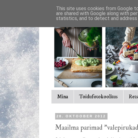
This site uses cookies from Google to 
are shared with Google along with per
statistics, and to detect and address
Mina
Toidufotokoolitus
Rets
28. OKTOOBER 2012
Maailma parimad "valepirukad