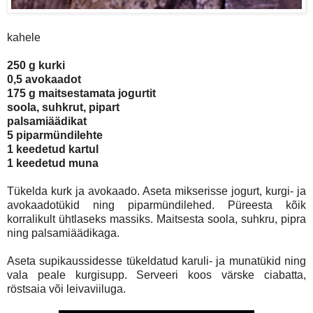
kahele
250 g kurki
0,5 avokaadot
175 g maitsestamata jogurtit
soola, suhkrut, pipart
palsamiäädikat
5 piparmündilehte
1 keedetud kartul
1 keedetud muna
Tükelda kurk ja avokaado. Aseta mikserisse jogurt, kurgi- ja
avokaadotükid ning piparmündilehed. Püreesta kõik
korralikult ühtlaseks massiks. Maitsesta soola, suhkru, pipra
ning palsamiäädikaga.
Aseta supikaussidesse tükeldatud karuli- ja munatükid ning
vala peale kurgisupp. Serveeri koos värske ciabatta,
röstsaia või leivaviiluga.