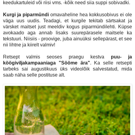
keedukartuleid või riisi vms. -kõik need siia suppi sobivadki.
Kurgi ja piparmündi
omavaheline hea kokkusobivus ei ole
väga uus uudis. Teadagi, et kurgile tekitab särtsakat ja
värsket maitset just meeldiv kogus piparmündilehti. Küpse
avokaado aga annab lisaks suurepärasele maitsele ka
tekstuuri. Niisiis - proovige, juba ainuüksi sellepärast, et see
nii lihtne ja kiirelt valmiv!
Retsept valmis seoses praegu kestva
puu- ja
köögiviljakampaaniaga "Sööme ära"
. Ka selle retsepti
tarbeks sai augustikuus üks videolõik salvestatud, mida
saab näha selle postituse alt.