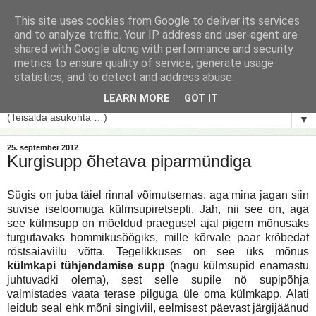
This site uses cookies from Google to deliver its services
and to analyze traffic. Your IP address and user-agent are
shared with Google along with performance and security
metrics to ensure quality of service, generate usage
statistics, and to detect and address abuse.
LEARN MORE
GOT IT
▼
25. september 2012
Kurgisupp õhetava piparmündiga
Sügis on juba täiel rinnal võimutsemas, aga mina jagan siin
suvise iseloomuga külmsupiretsepti. Jah, nii see on, aga
see külmsupp on mõeldud praegusel ajal pigem mõnusaks
turgutavaks hommikusöögiks, mille kõrvale paar krõbedat
röstsaiaviilu võtta. Tegelikkuses on see üks mõnus
külmkapi tühjendamise supp
(nagu külmsupid enamastu
juhtuvadki olema), sest selle supile nö supipõhja
valmistades vaata terase pilguga üle oma külmkapp. Alati
leidub seal ehk mõni singiviil, eelmisest päevast järgijäänud