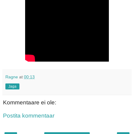
Ragne
at
00:13
Jaga
Kommentaare ei ole:
Postita kommentaar