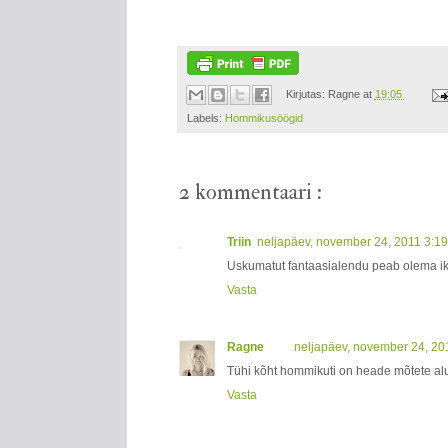
Kirjutas:
Ragne
at
19:05
Labels:
Hommikusöögid
2 kommentaari :
Triin
neljapäev, november 24, 2011 3:1
Uskumatut fantaasialendu peab olema ik
Vasta
Ragne
neljapäev, november 24, 20
Tühi kõht hommikuti on heade mõtete al
Vasta