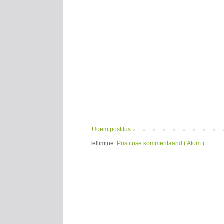
Uuem postitus
Tellimine:
Postituse kommentaarid ( Atom )