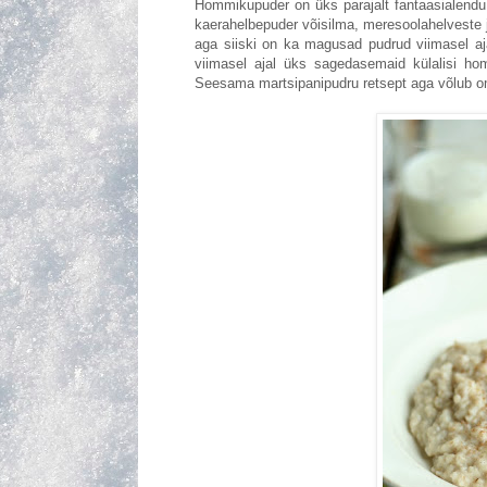
Hommikupuder on üks parajalt fantaasialend
kaerahelbepuder võisilma, meresoolahelveste j
aga siiski on ka magusad pudrud viimasel aja
viimasel ajal üks sagedasemaid külalisi h
Seesama martsipanipudru retsept aga võlub om