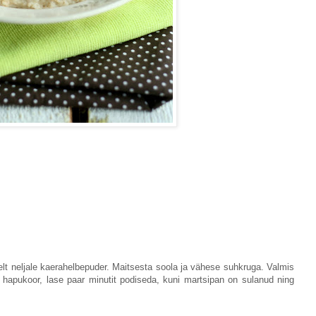
elt neljale kaerahelbepuder. Maitsesta soola ja vähese suhkruga. Valmis
 hapukoor, lase paar minutit podiseda, kuni martsipan on sulanud ning
.