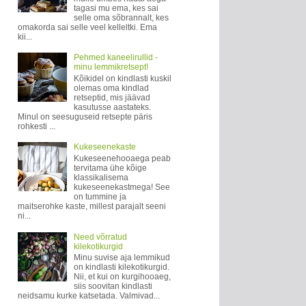
tagasi mu ema, kes sai
selle oma sõbrannalt, kes
omakorda sai selle veel kelleltki. Ema
kii...
Pehmed kaneelirullid -
minu lemmikretsept!
Kõikidel on kindlasti kuskil
olemas oma kindlad
retseptid, mis jäävad
kasutusse aastateks.
Minul on seesuguseid retsepte päris
rohkesti ...
Kukeseenekaste
Kukeseenehooaega peab
tervitama ühe kõige
klassikalisema
kukeseenekastmega! See
on tummine ja
maitserohke kaste, millest parajalt seeni
ni...
Need võrratud
kilekotikurgid
Minu suvise aja lemmikud
on kindlasti kilekotikurgid.
Nii, et kui on kurgihooaeg,
siis soovitan kindlasti
neidsamu kurke katsetada. Valmivad...