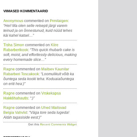
VIIMASED KOMMENTAARID
Anonymous
commented on
Prmitaigen
:
“Hei! Ma olen selle retsepti järgi varem
teinud ja on õnnestunud, kuid nüüd tehes
käi kahel katsel…”
Tisha Simon
commented on
Kiire
Rabarberikook
:
“This quick rhubarb cake is
soft, moist, and effortlessly delicious, making
every homemade slice…”
Ragne
commented on
Maitsev Kaunitar
Rabarberi Toscakook
:
“Loomulikult võib ka
õuntega seda kooki teha: Koduaiaõuntega
on eriti hea:)”
Ragne
commented on
Vrskekapsa
Hakklihahautis
:
“:)”
Ragne
commented on
Uhed Maitsvad
Belgia Vahvlid
:
“Väga tore seda lugeda!
Aitäh tagasiside eest:)”
Get this
Recent Comments Widget