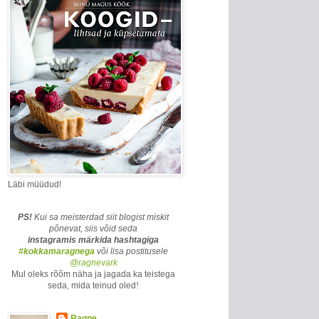
Läbi müüdud!
PS!
Kui sa meisterdad siit blogist miskit
põnevat, siis võid seda
instagramis märkida
hashtagiga
#kokkamaragnega
või lisa postitusele
@ragnevark
Mul oleks rõõm näha ja jagada ka teistega
seda, mida teinud oled
!
Ragne