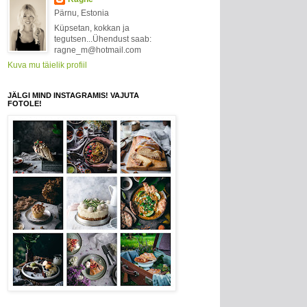
Pärnu, Estonia
Küpsetan, kokkan ja
tegutsen...Ühendust saab:
ragne_m@hotmail.com
Kuva mu täielik profiil
JÄLGI MIND INSTAGRAMIS! VAJUTA
FOTOLE!