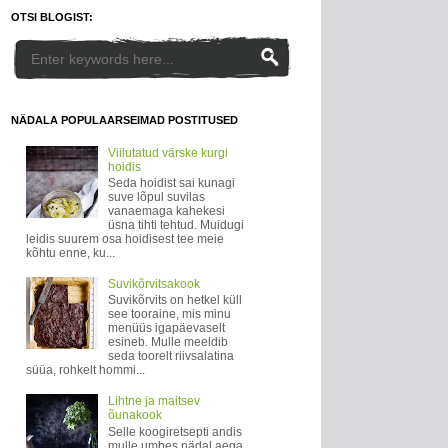
OTSI BLOGIST:
NÄDALA POPULAARSEIMAD POSTITUSED
Viilutatud värske kurgi
hoidis
Seda hoidist sai kunagi
suve lõpul suvilas
vanaemaga kahekesi
üsna tihti tehtud. Muidugi
leidis suurem osa hoidisest tee meie
kõhtu enne, ku...
Suvikõrvitsakook
Suvikõrvits on hetkel küll
see tooraine, mis minu
menüüs igapäevaselt
esineb. Mulle meeldib
seda toorelt riivsalatina
süüa, rohkelt hommi...
Lihtne ja maitsev
õunakook
Selle koogiretsepti andis
mulle umbes nädal aega