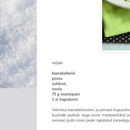
neljale
kaerahelbeid
piima
suhkrut,
soola
75 g martsipani
1 sl hapukoort
Valmista kaerahelvestest ja piimast koguselis
kuumale pudrule sega sisse martipanitükid ja
serveeri pudru koos peale raputatud kaneeliga