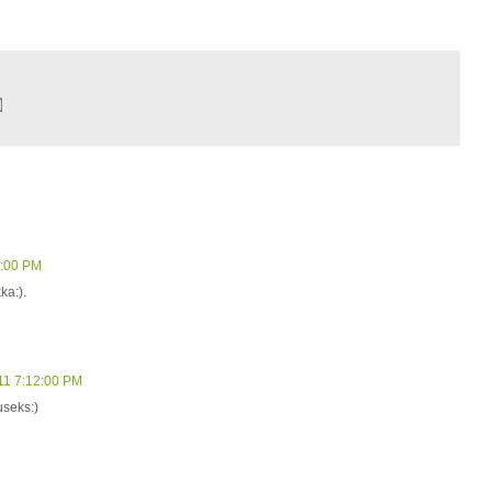
9:00 PM
ka:).
11 7:12:00 PM
useks:)