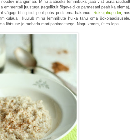
u nõudev mängumaa. Minu alatiseks lemmikuks jääb vist üsna raudselt
a emmentali juustuga (tegelikult õigeveidike parmesani peab ka olema),
l vägagi tihti pliidi peal potis podisema hakanud.
Rukkijahupuder
, mis
ommikulaual, kuulub minu lemmikute hulka tänu oma šokolaadisusele.
a lihtsuse ja maheda martipanimaitsega. Nagu komm, ütles laps.....