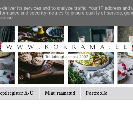
deliver its services and to analyze traffic. Your IP address and
formance and security metrics to ensure quality of service, ge
 abuse.
eptiregister A-Ü
Minu raamatud
Portfoolio