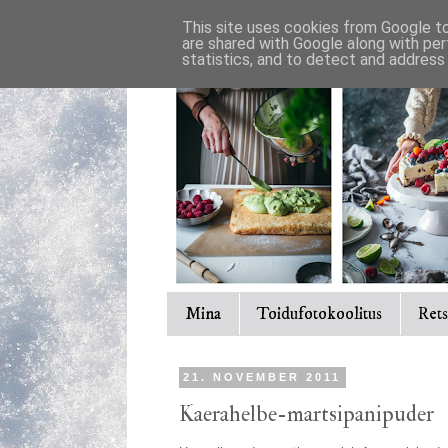
This site uses cookies from Google to 
are shared with Google along with per
statistics, and to detect and address
Mina
Toidufotokoolitus
Rets
21. NOVEMBER 2011
Kaerahelbe-martsipanipuder