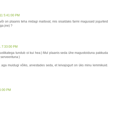
011 5:41:00 PM
õi on plaanis teha midagi maitsvat, mis sisaldaks farmi magusaid jogurteid
ega jne) ?
1 7:33:00 PM
ustikatega tundub oi kui hea:) Mul plaanis seda ühe magustoiduna pakkuda
serveerituna:)
aga muidugi võiks, arvestades seda, et leivajogurt on üks minu lemmikuid.
35:00 PM