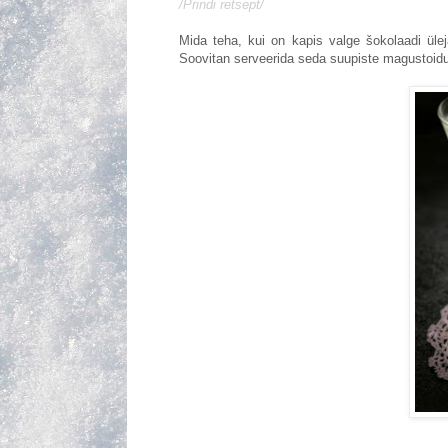
/Prindi retsept/
Mida teha, kui on kapis valge šokolaadi ülejä
Soovitan serveerida seda suupiste magustoidun