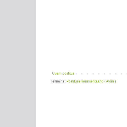
Uuem postitus
Tellimine:
Postituse kommentaarid ( Atom )