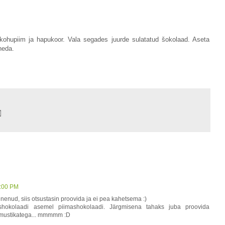
kohupiim ja hapukoor. Vala segades juurde sulatatud šokolaad. Aseta
neda.
8:00 PM
enud, siis otsustasin proovida ja ei pea kahetsema :)
shokolaadi asemel piimashokolaadi. Järgmisena tahaks juba proovida
 mustikatega... mmmmm :D