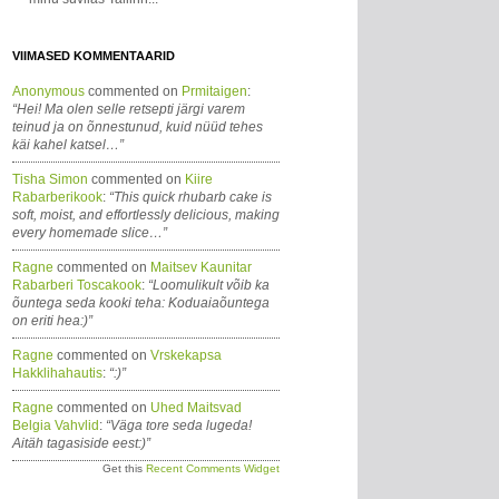
VIIMASED KOMMENTAARID
Anonymous
commented on
Prmitaigen
:
“Hei! Ma olen selle retsepti järgi varem
teinud ja on õnnestunud, kuid nüüd tehes
käi kahel katsel…”
Tisha Simon
commented on
Kiire
Rabarberikook
:
“This quick rhubarb cake is
soft, moist, and effortlessly delicious, making
every homemade slice…”
Ragne
commented on
Maitsev Kaunitar
Rabarberi Toscakook
:
“Loomulikult võib ka
õuntega seda kooki teha: Koduaiaõuntega
on eriti hea:)”
Ragne
commented on
Vrskekapsa
Hakklihahautis
:
“:)”
Ragne
commented on
Uhed Maitsvad
Belgia Vahvlid
:
“Väga tore seda lugeda!
Aitäh tagasiside eest:)”
Get this
Recent Comments Widget