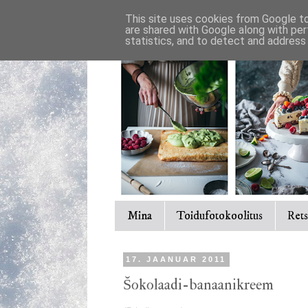
This site uses cookies from Google to 
are shared with Google along with per
statistics, and to detect and address
Mina
Toidufotokoolitus
Rets
17. JAANUAR 2011
Šokolaadi-banaanikreem