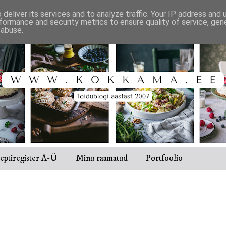
deliver its services and to analyze traffic. Your IP address and
formance and security metrics to ensure quality of service, ge
 abuse.
eptiregister A-Ü
Minu raamatud
Portfoolio