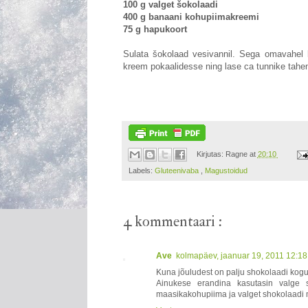
100 g valget šokolaadi
400 g banaani kohupiimakreemi
75 g hapukoort
Sulata šokolaad vesivannil. Sega omavahel 
kreem pokaalidesse ning lase ca tunnike tahe
Kirjutas:
Ragne
at
20:10
Labels:
Gluteenivaba
,
Magustoidud
4 kommentaari :
Ave
kolmapäev, jaanuar 19, 2011 12:1
Kuna jõuludest on palju shokolaadi kogun
Ainukese erandina kasutasin valge 
maasikakohupiima ja valget shokolaadi