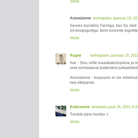
Vasta
Anonüümne
kolmapäev, jaanuar 19, 2
Seoses koostöös Farmiga, kas Sa oled v
(nt leivajogurtiga, farmi kooreste jogurtit
Vasta
Ragne
kolmapäev, jaanuar 19, 201
Ave - Sinu mõte maasikakohupiima ja m
oma sünnipäeval pisikestest pokaalidest 
Anonüümne - kusjuures ei ole mõelnud, 
hea ettepanek.
Vasta
Kokkamine
teisipäev, juuli 26, 2011 9:
Tundub päris huvitav :)
Vasta