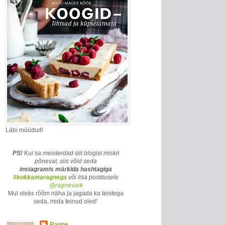
Läbi müüdud!
PS!
Kui sa meisterdad siit blogist miskit
põnevat, siis võid seda
instagramis märkida
hashtagiga
#kokkamaragnega
või lisa postitusele
@ragnevark
Mul oleks rõõm näha ja jagada ka teistega
seda, mida teinud oled
!
Ragne