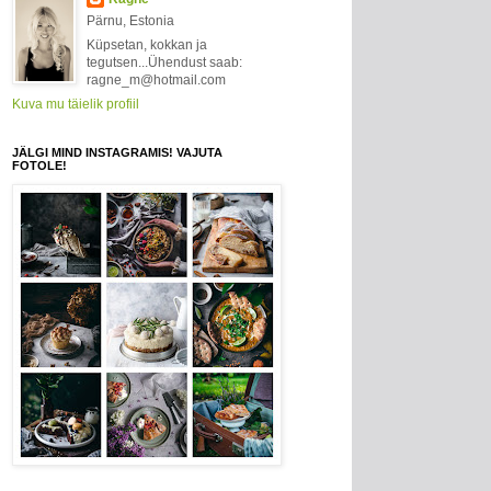
Pärnu, Estonia
Küpsetan, kokkan ja
tegutsen...Ühendust saab:
ragne_m@hotmail.com
Kuva mu täielik profiil
JÄLGI MIND INSTAGRAMIS! VAJUTA
FOTOLE!