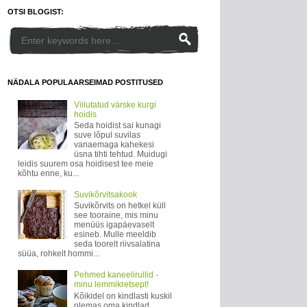
OTSI BLOGIST:
NÄDALA POPULAARSEIMAD POSTITUSED
Viilutatud värske kurgi
hoidis
Seda hoidist sai kunagi
suve lõpul suvilas
vanaemaga kahekesi
üsna tihti tehtud. Muidugi
leidis suurem osa hoidisest tee meie
kõhtu enne, ku...
Suvikõrvitsakook
Suvikõrvits on hetkel küll
see tooraine, mis minu
menüüs igapäevaselt
esineb. Mulle meeldib
seda toorelt riivsalatina
süüa, rohkelt hommi...
Pehmed kaneelirullid -
minu lemmikretsept!
Kõikidel on kindlasti kuskil
olemas oma kindlad