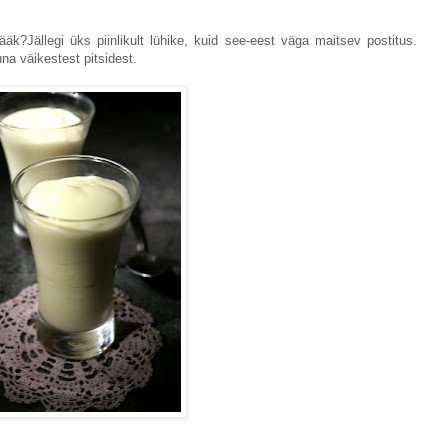
äk?Jällegi üks piinlikult lühike, kuid see-eest väga maitsev postitus.
a väikestest pitsidest.