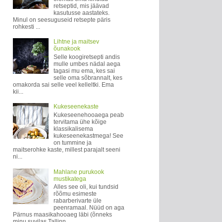
retseptid, mis jäävad
kasutusse aastateks.
Minul on seesuguseid retsepte päris
rohkesti ...
Lihtne ja maitsev
õunakook
Selle koogiretsepti andis
mulle umbes nädal aega
tagasi mu ema, kes sai
selle oma sõbrannalt, kes
omakorda sai selle veel kelleltki. Ema
kii...
Kukeseenekaste
Kukeseenehooaega peab
tervitama ühe kõige
klassikalisema
kukeseenekastmega! See
on tummine ja
maitserohke kaste, millest parajalt seeni
ni...
Mahlane purukook
mustikatega
Alles see oli, kui tundsid
rõõmu esimeste
rabarberivarte üle
peenramaal. Nüüd on aga
Pärnus maasikahooaeg läbi (õnneks
minu suvilas Tallinn...