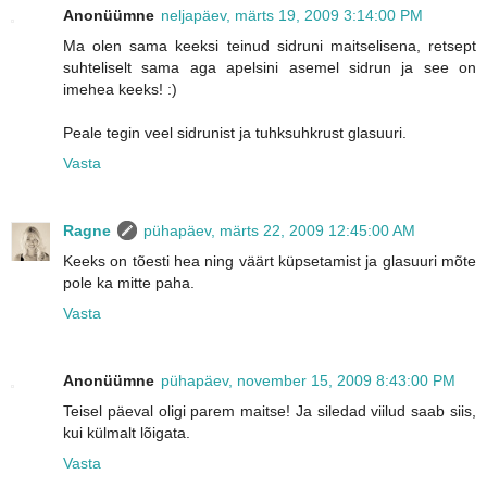
Anonüümne
neljapäev, märts 19, 2009 3:14:00 PM
Ma olen sama keeksi teinud sidruni maitselisena, retsept
suhteliselt sama aga apelsini asemel sidrun ja see on
imehea keeks! :)
Peale tegin veel sidrunist ja tuhksuhkrust glasuuri.
Vasta
Ragne
pühapäev, märts 22, 2009 12:45:00 AM
Keeks on tõesti hea ning väärt küpsetamist ja glasuuri mõte
pole ka mitte paha.
Vasta
Anonüümne
pühapäev, november 15, 2009 8:43:00 PM
Teisel päeval oligi parem maitse! Ja siledad viilud saab siis,
kui külmalt lõigata.
Vasta