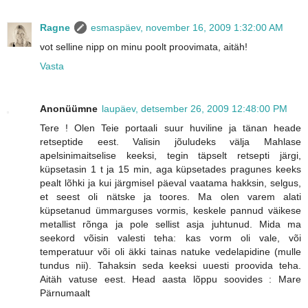
Ragne
esmaspäev, november 16, 2009 1:32:00 AM
vot selline nipp on minu poolt proovimata, aitäh!
Vasta
Anonüümne
laupäev, detsember 26, 2009 12:48:00 PM
Tere ! Olen Teie portaali suur huviline ja tänan heade
retseptide eest. Valisin jõuludeks välja Mahlase
apelsinimaitselise keeksi, tegin täpselt retsepti järgi,
küpsetasin 1 t ja 15 min, aga küpsetades pragunes keeks
pealt lõhki ja kui järgmisel päeval vaatama hakksin, selgus,
et seest oli nätske ja toores. Ma olen varem alati
küpsetanud ümmarguses vormis, keskele pannud väikese
metallist rõnga ja pole sellist asja juhtunud. Mida ma
seekord võisin valesti teha: kas vorm oli vale, või
temperatuur või oli äkki tainas natuke vedelapidine (mulle
tundus nii). Tahaksin seda keeksi uuesti proovida teha.
Aitäh vatuse eest. Head aasta lõppu soovides : Mare
Pärnumaalt