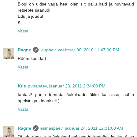
Blogi on üldse väga hea, olen siit palju häid ja huvitavaid
retsepte saanud!
Edu ja jõudu!
K
Vasta
Ragne
laupäev, veebruar 06, 2010 11:47:00 PM
Rõõm kuulda:)
Vasta
Kris
pühapäev, jaanuar 23, 2011 2:34:00 PM
fantast! panin tumeda šokolaadi tükke ka sisse, sobib
apelsiniga ideaalselt:)
Vasta
Ragne
esmaspäev, jaanuar 24, 2011 12:31:00 AM
Oi jah, apelsin ja šokolaad sobivad ju imehästi kokku. Alles