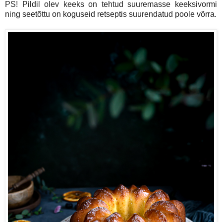
PS! Pildil olev keeks on tehtud suuremasse keeksivormi
ning seetõttu on koguseid retseptis suurendatud poole võrra.