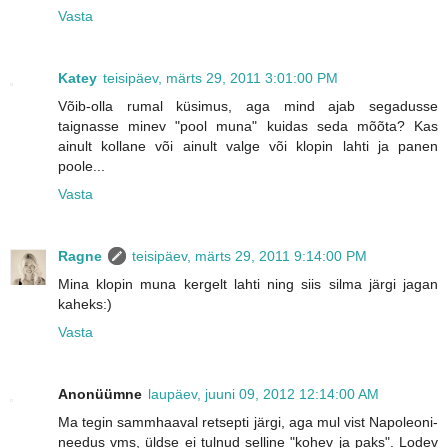
Vasta
Katey
teisipäev, märts 29, 2011 3:01:00 PM
Võib-olla rumal küsimus, aga mind ajab segadusse
taignasse minev "pool muna" kuidas seda mõõta? Kas
ainult kollane või ainult valge või klopin lahti ja panen
poole...
Vasta
Ragne
teisipäev, märts 29, 2011 9:14:00 PM
Mina klopin muna kergelt lahti ning siis silma järgi jagan
kaheks:)
Vasta
Anonüümne
laupäev, juuni 09, 2012 12:14:00 AM
Ma tegin sammhaaval retsepti järgi, aga mul vist Napoleoni-
needus vms, üldse ei tulnud selline "kohev ja paks". Lodev