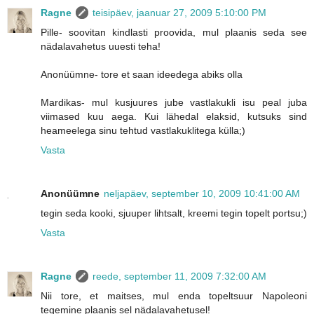
Ragne
teisipäev, jaanuar 27, 2009 5:10:00 PM
Pille- soovitan kindlasti proovida, mul plaanis seda see
nädalavahetus uuesti teha!
Anonüümne- tore et saan ideedega abiks olla
Mardikas- mul kusjuures jube vastlakukli isu peal juba
viimased kuu aega. Kui lähedal elaksid, kutsuks sind
heameelega sinu tehtud vastlakuklitega külla;)
Vasta
Anonüümne
neljapäev, september 10, 2009 10:41:00 AM
tegin seda kooki, sjuuper lihtsalt, kreemi tegin topelt portsu;)
Vasta
Ragne
reede, september 11, 2009 7:32:00 AM
Nii tore, et maitses, mul enda topeltsuur Napoleoni
tegemine plaanis sel nädalavahetusel!