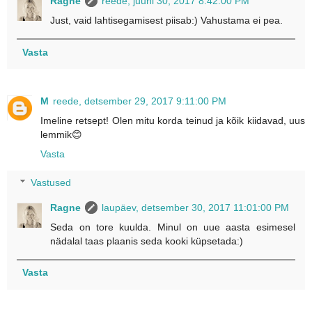
Ragne
reede, juuni 30, 2017 8:42:00 PM
Just, vaid lahtisegamisest piisab:) Vahustama ei pea.
Vasta
M
reede, detsember 29, 2017 9:11:00 PM
Imeline retsept! Olen mitu korda teinud ja kõik kiidavad, uus
lemmik😊
Vasta
Vastused
Ragne
laupäev, detsember 30, 2017 11:01:00 PM
Seda on tore kuulda. Minul on uue aasta esimesel
nädalal taas plaanis seda kooki küpsetada:)
Vasta