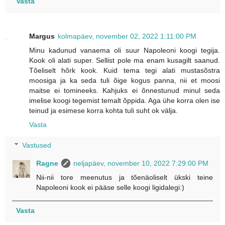
Vasta
Margus
kolmapäev, november 02, 2022 1:11:00 PM
Minu kadunud vanaema oli suur Napoleoni koogi tegija.
Kook oli alati super. Sellist pole ma enam kusagilt saanud.
Tõeliselt hõrk kook. Kuid tema tegi alati mustasõstra
moosiga ja ka seda tuli õige kogus panna, nii et moosi
maitse ei tomineeks. Kahjuks ei õnnestunud minul seda
imelise koogi tegemist temalt õppida. Aga ühe korra olen ise
teinud ja esimese korra kohta tuli suht ok välja.
Vasta
Vastused
Ragne
neljapäev, november 10, 2022 7:29:00 PM
Nii-nii tore meenutus ja tõenäoliselt ükski teine
Napoleoni kook ei pääse selle koogi ligidalegi:)
Vasta