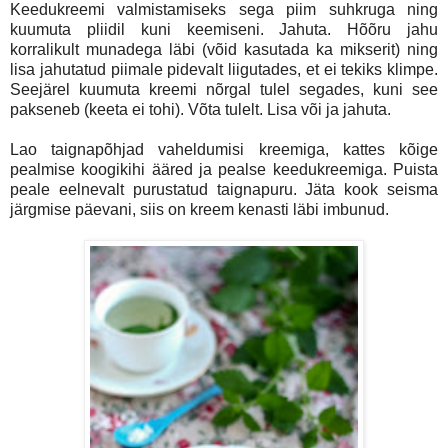
Keedukreemi valmistamiseks sega piim suhkruga ning
kuumuta pliidil kuni keemiseni. Jahuta. Hõõru jahu
korralikult munadega läbi (võid kasutada ka mikserit) ning
lisa jahutatud piimale pidevalt liigutades, et ei tekiks klimpe.
Seejärel kuumuta kreemi nõrgal tulel segades, kuni see
pakseneb (keeta ei tohi). Võta tulelt. Lisa või ja jahuta.
Lao taignapõhjad vaheldumisi kreemiga, kattes kõige
pealmise koogikihi ääred ja pealse keedukreemiga. Puista
peale eelnevalt purustatud taignapuru. Jäta kook seisma
järgmise päevani, siis on kreem kenasti läbi imbunud.