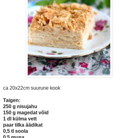
ca 20x22cm suurune kook
Taigen:
250 g nisujahu
150 g magedat võid
1 dl külma vett
paar tilka äädikat
0,5 tl soola
0,5 muna