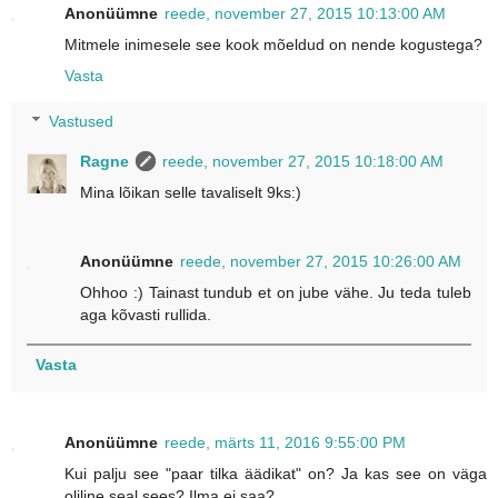
Anonüümne
reede, november 27, 2015 10:13:00 AM
Mitmele inimesele see kook mõeldud on nende kogustega?
Vasta
Vastused
Ragne
reede, november 27, 2015 10:18:00 AM
Mina lõikan selle tavaliselt 9ks:)
Anonüümne
reede, november 27, 2015 10:26:00 AM
Ohhoo :) Tainast tundub et on jube vähe. Ju teda tuleb
aga kõvasti rullida.
Vasta
Anonüümne
reede, märts 11, 2016 9:55:00 PM
Kui palju see "paar tilka äädikat" on? Ja kas see on väga
oliline seal sees? Ilma ei saa?