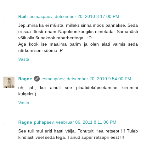
Raili
esmaspäev, detsember 20, 2010 3:17:00 PM
Jep..mina ka ei m6ista, milleks sinna moos pannakse. Seda
ei saa t6esti enam Napoleonikoogiks nimetada. Samahästi
v6ik olla 6unakook rabarberitega.. :D
Aga kook ise maailma parim ja olen alati valmis seda
n6rkemiseni sööma :P
Vasta
Ragne
esmaspäev, detsember 20, 2010 9:54:00 PM
oh, jah, kui ainult see plaatideküpsetamine kiiremini
kulgeks:)
Vasta
Ragne
pühapäev, veebruar 06, 2011 8:11:00 PM
See tuli mul eriti hästi välja. Tohutult Hea retsept !!! Tuleb
kindlasti veel seda tega. Tänud super retsepri eest !!!