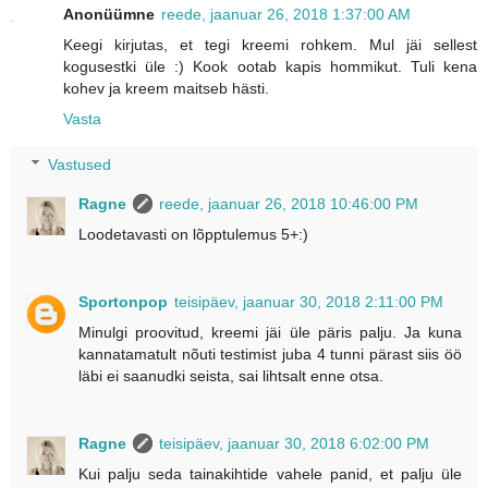
Anonüümne
reede, jaanuar 26, 2018 1:37:00 AM
Keegi kirjutas, et tegi kreemi rohkem. Mul jäi sellest
kogusestki üle :) Kook ootab kapis hommikut. Tuli kena
kohev ja kreem maitseb hästi.
Vasta
Vastused
Ragne
reede, jaanuar 26, 2018 10:46:00 PM
Loodetavasti on lõpptulemus 5+:)
Sportonpop
teisipäev, jaanuar 30, 2018 2:11:00 PM
Minulgi proovitud, kreemi jäi üle päris palju. Ja kuna
kannatamatult nõuti testimist juba 4 tunni pärast siis öö
läbi ei saanudki seista, sai lihtsalt enne otsa.
Ragne
teisipäev, jaanuar 30, 2018 6:02:00 PM
Kui palju seda tainakihtide vahele panid, et palju üle