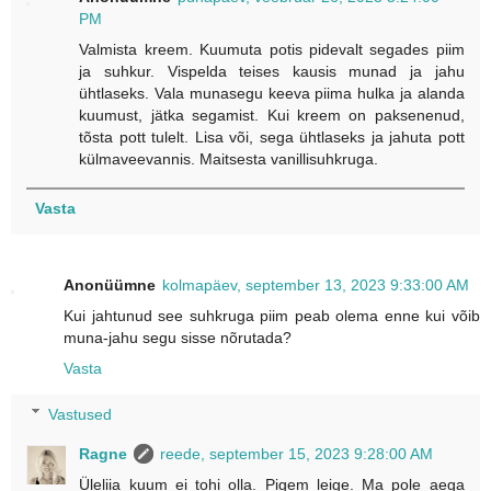
PM
Valmista kreem. Kuumuta potis pidevalt segades piim
ja suhkur. Vispelda teises kausis munad ja jahu
ühtlaseks. Vala munasegu keeva piima hulka ja alanda
kuumust, jätka segamist. Kui kreem on paksenenud,
tõsta pott tulelt. Lisa või, sega ühtlaseks ja jahuta pott
külmaveevannis. Maitsesta vanillisuhkruga.
Vasta
Anonüümne
kolmapäev, september 13, 2023 9:33:00 AM
Kui jahtunud see suhkruga piim peab olema enne kui võib
muna-jahu segu sisse nõrutada?
Vasta
Vastused
Ragne
reede, september 15, 2023 9:28:00 AM
Üleliia kuum ei tohi olla. Pigem leige. Ma pole aega