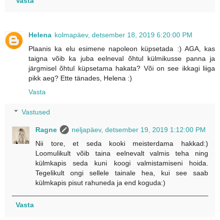
Vasta
Helena
kolmapäev, detsember 18, 2019 6:20:00 PM
Plaanis ka elu esimene napoleon küpsetada :) AGA, kas
taigna võib ka juba eelneval õhtul külmikusse panna ja
järgmisel õhtul küpsetama hakata? Või on see ikkagi liiga
pikk aeg? Ette tänades, Helena :)
Vasta
Vastused
Ragne
neljapäev, detsember 19, 2019 1:12:00 PM
Nii tore, et seda kooki meisterdama hakkad:)
Loomulikult võib taina eelnevalt valmis teha ning
külmkapis seda kuni koogi valmistamiseni hoida.
Tegelikult ongi sellele tainale hea, kui see saab
külmkapis pisut rahuneda ja end koguda:)
Vasta