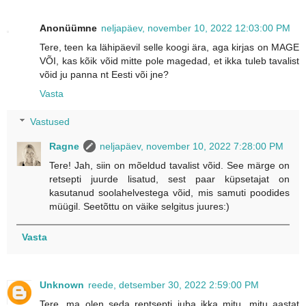
Anonüümne
neljapäev, november 10, 2022 12:03:00 PM
Tere, teen ka lähipäevil selle koogi ära, aga kirjas on MAGE
VÕI, kas kõik võid mitte pole magedad, et ikka tuleb tavalist
võid ju panna nt Eesti või jne?
Vasta
Vastused
Ragne
neljapäev, november 10, 2022 7:28:00 PM
Tere! Jah, siin on mõeldud tavalist võid. See märge on
retsepti juurde lisatud, sest paar küpsetajat on
kasutanud soolahelvestega võid, mis samuti poodides
müügil. Seetõttu on väike selgitus juures:)
Vasta
Unknown
reede, detsember 30, 2022 2:59:00 PM
Tere, ma olen seda reptsepti juba ikka mitu, mitu aastat