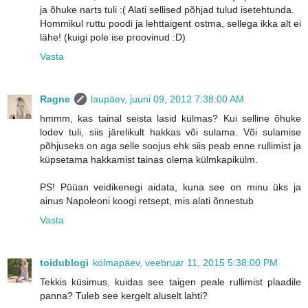
ja õhuke narts tuli :( Alati sellised põhjad tulud isetehtunda.
Hommikul ruttu poodi ja lehttaigent ostma, sellega ikka alt ei
lähe! (kuigi pole ise proovinud :D)
Vasta
Ragne
laupäev, juuni 09, 2012 7:38:00 AM
hmmm, kas tainal seista lasid külmas? Kui selline õhuke
lodev tuli, siis järelikult hakkas või sulama. Või sulamise
põhjuseks on aga selle soojus ehk siis peab enne rullimist ja
küpsetama hakkamist tainas olema külmkapikülm.
PS! Püüan veidikenegi aidata, kuna see on minu üks ja
ainus Napoleoni koogi retsept, mis alati õnnestub
Vasta
toidublogi
kolmapäev, veebruar 11, 2015 5:38:00 PM
Tekkis küsimus, kuidas see taigen peale rullimist plaadile
panna? Tuleb see kergelt aluselt lahti?