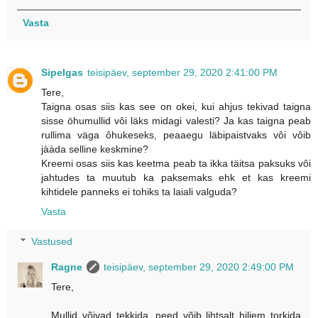
Vasta
Sipelgas
teisipäev, september 29, 2020 2:41:00 PM
Tere,
Taigna osas siis kas see on okei, kui ahjus tekivad taigna
sisse öhumullid vôi läks midagi valesti? Ja kas taigna peab
rullima väga ôhukeseks, peaaegu läbipaistvaks vôi vôib
jààda selline keskmine?
Kreemi osas siis kas keetma peab ta ikka täitsa paksuks vôi
jahtudes ta muutub ka paksemaks ehk et kas kreemi
kihtidele panneks ei tohiks ta laiali valguda?
Vasta
Vastused
Ragne
teisipäev, september 29, 2020 2:49:00 PM
Tere,
Mullid võivad tekkida, need võib lihtsalt hiljem torkida