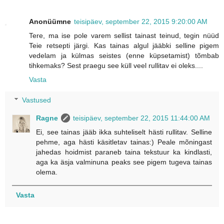
Anonüümne
teisipäev, september 22, 2015 9:20:00 AM
Tere, ma ise pole varem sellist tainast teinud, tegin nüüd
Teie retsepti järgi. Kas tainas algul jääbki selline pigem
vedelam ja külmas seistes (enne küpsetamist) tõmbab
tihkemaks? Sest praegu see küll veel rullitav ei oleks....
Vasta
Vastused
Ragne
teisipäev, september 22, 2015 11:44:00 AM
Ei, see tainas jääb ikka suhteliselt hästi rullitav. Selline
pehme, aga hästi käsitletav tainas:) Peale mõningast
jahedas hoidmist paraneb taina tekstuur ka kindlasti,
aga ka äsja valminuna peaks see pigem tugeva tainas
olema.
Vasta