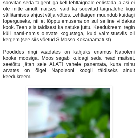
soovitan seda taigent iga kell lehttaignale eelistada ja asi ei
ole mitte ainult maitses, vaid ka soovitud taignalehe kuju
säilitamises ahjust välja võttes. Lehttaigen muundub kuidagi
loperguseks, nii et lõpptulemusena on sul selline vildakas
kook. Teen siis täidisest ka natuke juttu. Keedukreemi tegin
küll nami-namis olevate kogustega, kuid valmistusviis oli
kergem (see siis võetud S.Masso Kokaraamatust).
Poodides ringi vaadates on kahjuks enamus Napoleni
kooke moosiga. Moos segab kuidagi seda head maitset,
seetõttu jätan sele ALATI vahele panemata, kuna minu
arvates on õigel Napoleoni koogil täidiseks ainult
keedukreem.