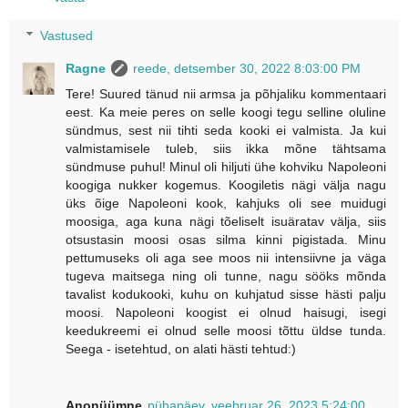
Vastused
Ragne
reede, detsember 30, 2022 8:03:00 PM
Tere! Suured tänud nii armsa ja põhjaliku kommentaari
eest. Ka meie peres on selle koogi tegu selline oluline
sündmus, sest nii tihti seda kooki ei valmista. Ja kui
valmistamisele tuleb, siis ikka mõne tähtsama
sündmuse puhul! Minul oli hiljuti ühe kohviku Napoleoni
koogiga nukker kogemus. Koogiletis nägi välja nagu
üks õige Napoleoni kook, kahjuks oli see muidugi
moosiga, aga kuna nägi tõeliselt isuäratav välja, siis
otsustasin moosi osas silma kinni pigistada. Minu
pettumuseks oli aga see moos nii intensiivne ja väga
tugeva maitsega ning oli tunne, nagu sööks mõnda
tavalist kodukooki, kuhu on kuhjatud sisse hästi palju
moosi. Napoleoni koogist ei olnud haisugi, isegi
keedukreemi ei olnud selle moosi tõttu üldse tunda.
Seega - isetehtud, on alati hästi tehtud:)
Anonüümne
pühapäev, veebruar 26, 2023 5:24:00