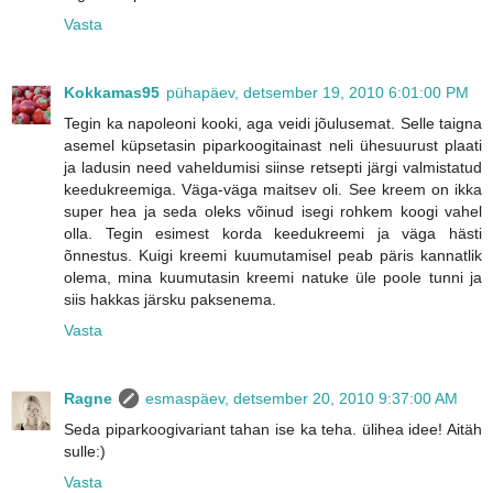
Vasta
Kokkamas95
pühapäev, detsember 19, 2010 6:01:00 PM
Tegin ka napoleoni kooki, aga veidi jõulusemat. Selle taigna
asemel küpsetasin piparkoogitainast neli ühesuurust plaati
ja ladusin need vaheldumisi siinse retsepti järgi valmistatud
keedukreemiga. Väga-väga maitsev oli. See kreem on ikka
super hea ja seda oleks võinud isegi rohkem koogi vahel
olla. Tegin esimest korda keedukreemi ja väga hästi
õnnestus. Kuigi kreemi kuumutamisel peab päris kannatlik
olema, mina kuumutasin kreemi natuke üle poole tunni ja
siis hakkas järsku paksenema.
Vasta
Ragne
esmaspäev, detsember 20, 2010 9:37:00 AM
Seda piparkoogivariant tahan ise ka teha. ülihea idee! Aitäh
sulle:)
Vasta