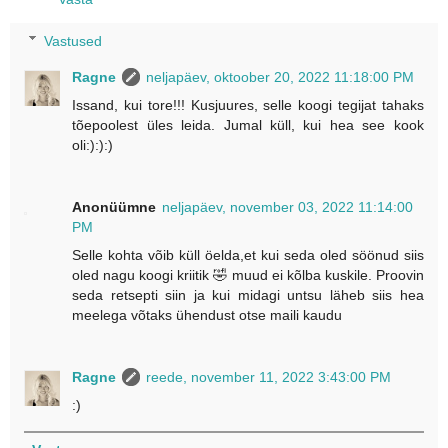
Vastused
Ragne
neljapäev, oktoober 20, 2022 11:18:00 PM
Issand, kui tore!!! Kusjuures, selle koogi tegijat tahaks
tõepoolest üles leida. Jumal küll, kui hea see kook
oli:):):)
Anonüümne
neljapäev, november 03, 2022 11:14:00
PM
Selle kohta võib küll öelda,et kui seda oled söönud siis
oled nagu koogi kriitik 🤣 muud ei kõlba kuskile. Proovin
seda retsepti siin ja kui midagi untsu läheb siis hea
meelega võtaks ühendust otse maili kaudu
Ragne
reede, november 11, 2022 3:43:00 PM
:)