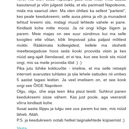
kasutanud ja võin julgesti öelda, et elu parimaid Napoleone,
mida ma saanud olen. Ma olen ühtlasi ka sellest "parteist",
kes peale keedukreemi, selle ausa piima ja või ja munadest
tehtud kreemi siis, midagi muud lehtede vahele ei pane.
Kindlasti kohe mitte moosi. Ja nii ongi kõige õigem ja
parem. Meie majas on see suur sündmus kui ma selle
koogiteo ette võtan, kõik limpsivad juba paljast mõttest
mokki. Rääkimata kolleegidest, kellele ma ükshetk
meeltesegaduse hoos seda kooki proovida viisin ja kes
nüüd aeg-ajalt õiendavad, et ei tea, kus see kook siis nüüd
ongi, mis sa meile proovida tõid :) :)
Pika jutu lühike kokkuvõte - imeline, et ma selle retsepti
interneti avarustes tuhlates ja siia lehele sattudes nii umbes
5 aastat tagasi leidsin. Ja veel imelisem on, et see kook
ongi see ÕIGE Napoleon.
Olgu, olgu, ühe asja teen ikka pisut teisiti. Suhkrut panen
keedukreemi sisse vähem. Kas just poole, aga veerandi
võrra kindlasti kohe.
Ilusat aasta lõppu ja tulgu see uus parem kui see, mis nüüd
läheb. Aitäh.
P.S. ja keedukreem ootab hetkel taignalehtede küpsemist ;)
Vasta