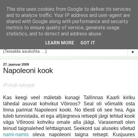
This site uses cookies from Google to deliver its services
and to analyze traffic. Your IP address and user-agent are
shared with Google along with performance and security
metrics to ensure quality of service, generate usage
statistics, and to detect and address abuse.
LEARN MORE
GOT IT
▼
27. jaanuar 2009
Napoleoni kook
/Prindi retsept/
Kas keegi veel mäletab kunagi Tallinnas Kaarli kiriku
lähedal asuvat kohvikut Võiroos? Seal oli võimalik osta
linna parimat Napoleoni kooki. No tõesti oli see hea. Aga
tuleb tunnistada, et ega alljärgneva retsepti järgi tehtud kook
väga Võiroosi kohviku omale alla jäägi. Varasemalt olen
teinud taignalehed lehttaignast. Seekord sai aluseks võetud
nami-namis
oleva napoleoni taigna retsept. Kusjuures