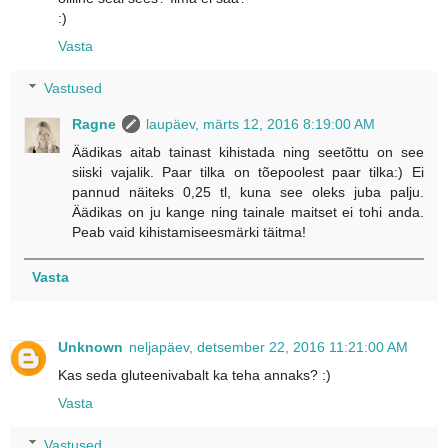
:)
Vasta
Vastused
Ragne
laupäev, märts 12, 2016 8:19:00 AM
Äädikas aitab tainast kihistada ning seetõttu on see
siiski vajalik. Paar tilka on tõepoolest paar tilka:) Ei
pannud näiteks 0,25 tl, kuna see oleks juba palju.
Äädikas on ju kange ning tainale maitset ei tohi anda.
Peab vaid kihistamiseesmärki täitma!
Vasta
Unknown
neljapäev, detsember 22, 2016 11:21:00 AM
Kas seda gluteenivabalt ka teha annaks? :)
Vasta
Vastused