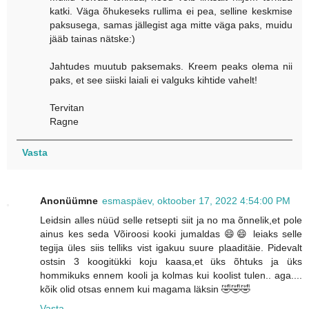
katki. Väga õhukeseks rullima ei pea, selline keskmise
paksusega, samas jällegist aga mitte väga paks, muidu
jääb tainas nätske:)
Jahtudes muutub paksemaks. Kreem peaks olema nii
paks, et see siiski laiali ei valguks kihtide vahelt!
Tervitan
Ragne
Vasta
Anonüümne
esmaspäev, oktoober 17, 2022 4:54:00 PM
Leidsin alles nüüd selle retsepti siit ja no ma õnnelik,et pole
ainus kes seda Võiroosi kooki jumaldas 😄😄 leiaks selle
tegija üles siis telliks vist igakuu suure plaaditäie. Pidevalt
ostsin 3 koogitükki koju kaasa,et üks õhtuks ja üks
hommikuks ennem kooli ja kolmas kui koolist tulen.. aga....
kõik olid otsas ennem kui magama läksin 🤣🤣🤣
Vasta