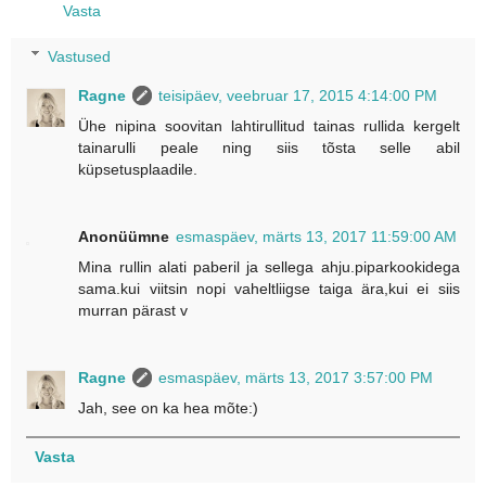
Vasta
Vastused
Ragne
teisipäev, veebruar 17, 2015 4:14:00 PM
Ühe nipina soovitan lahtirullitud tainas rullida kergelt
tainarulli peale ning siis tõsta selle abil
küpsetusplaadile.
Anonüümne
esmaspäev, märts 13, 2017 11:59:00 AM
Mina rullin alati paberil ja sellega ahju.piparkookidega
sama.kui viitsin nopi vaheltliigse taiga ära,kui ei siis
murran pärast v
Ragne
esmaspäev, märts 13, 2017 3:57:00 PM
Jah, see on ka hea mõte:)
Vasta