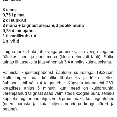
Kreem:
0,75 l piima
2 dl suhkrut
3 muna + taignast ülejäänud poolik muna
0,75 dl nisujahu
1 tl vanillisuhkrut
1 sl võid
Taigna jaoks haki jahu võiga puruseks, lisa veega segatud
äädikas, sool ja pool muna (klopi eelnevalt lahti). Sõtku
tainas ühtlaseks ja jäta vähemalt 3-4 tunniks külma seisma.
Valmista küpsetuspaberist šabloon suurusega 19x21cm.
Rulli taigen laual küllaltki õhukeseks ja lõika sellest
šablooni abil välja 4 taignalehte. Küpseta taignalehti 250-
kraadises ahjus 5 minutit, kuni need on kuldpruunid.
Järelejäänud taignast saad valmistada koogile puru, selleks
küpseta taignaribad ahjus veidi pruunimaks, kui taignalehed
(need purusta ja kata hiljem nendega koogi ääred ja
pealne).