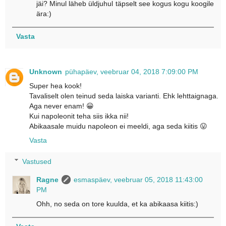
jäi? Minul läheb üldjuhul täpselt see kogus kogu koogile
ära:)
Vasta
Unknown
pühapäev, veebruar 04, 2018 7:09:00 PM
Super hea kook!
Tavaliselt olen teinud seda laiska varianti. Ehk lehttaignaga.
Aga never enam! 😀
Kui napoleonit teha siis ikka nii!
Abikaasale muidu napoleon ei meeldi, aga seda kiitis 😛
Vasta
Vastused
Ragne
esmaspäev, veebruar 05, 2018 11:43:00
PM
Ohh, no seda on tore kuulda, et ka abikaasa kiitis:)