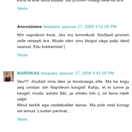
kuna te kõik seda kiidate, siis proovin millalgi selle ka ära!
Vasta
Anonüümne
teisipäev, jaanuar 27, 2009 3:51:00 PM
Mm napoleoni kook, üks mu lemmikuid. Kindlasti proovin
selle retsepti ära. Muide olen sinu blogist väga palju ideid
saanud. Edu kokkamisel:)
Vasta
MARDIKAS
teisipäev, jaanuar 27, 2009 4:41:00 PM
Vau!!!! Jöudsid oma idee ja teostusega ette. Ma ka kogu
aeg unistan siin Napoleoni koogist! Kahju, et ei tunne ja
kaugel, muidu astuks läbi...ja vötaks tüki:-), nii kena näeb
välja!
Minul kerkib aga vastlakuklite tainas. Ma pole neid kunagi
ise teinud. Loodan parimat...
Vasta