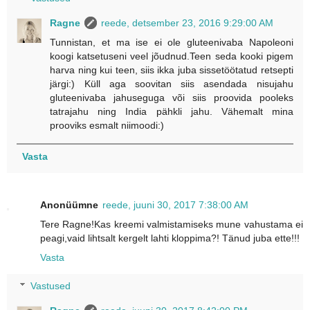
Ragne
reede, detsember 23, 2016 9:29:00 AM
Tunnistan, et ma ise ei ole gluteenivaba Napoleoni
koogi katsetuseni veel jõudnud.Teen seda kooki pigem
harva ning kui teen, siis ikka juba sissetöötatud retsepti
järgi:) Küll aga soovitan siis asendada nisujahu
gluteenivaba jahuseguga või siis proovida pooleks
tatrajahu ning India pähkli jahu. Vähemalt mina
prooviks esmalt niimoodi:)
Vasta
Anonüümne
reede, juuni 30, 2017 7:38:00 AM
Tere Ragne!Kas kreemi valmistamiseks mune vahustama ei
peagi,vaid lihtsalt kergelt lahti kloppima?! Tänud juba ette!!!
Vasta
Vastused