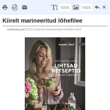
This site uses cookies from Google to deliver its servic
are shared with Google along with performance and secu
statistics, and to detect and address abuse.
Mina
Toidufotokoolitus
Retseptiregister A-Ü
20. DETSEMBER 2015
Kiirelt marineeritud lõhefilee