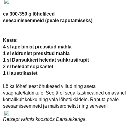
Lõika lõhefileest õhukesed viilud ning aseta vaagnale/taldrikule
kokku ning vala lõhetükkidele. Raputa peale seesamiseemneid ja mai
Retsept valmis koostöös Dansukkeriga.
Kirjutas:
Ragne
at
09:13
Labels:
jõulud
,
Kala
,
Suupisted
Kommentaare ei ole :
Postita kommentaar