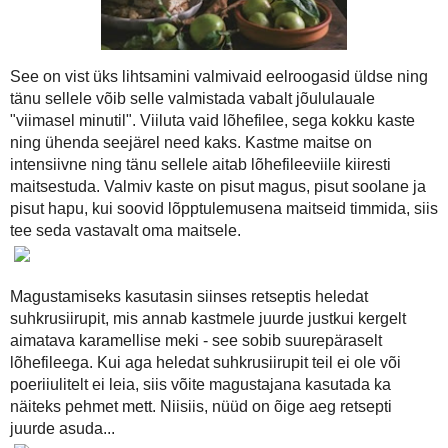
See on vist üks lihtsamini valmivaid eelroogasid üldse ning tänu 
"viimasel minutil". Viiluta vaid lõhefilee, sega kokku kaste n
intensiivne ning tänu sellele aitab lõhefileeviile kiiresti maitsest
pisut hapu, kui soovid lõpptulemusena maitseid timmida, siis tee s
Magustamiseks kasutasin siinses retseptis heledat suhkrusiirupit, 
karamellise meki - see sobib suurepäraselt lõhefileega. Kui aga heledat 
siis võite magustajana kasutada ka näiteks pehmet mett. Niisiis, nüü
ca 300-350 g lõhefileed
seesamiseemneid (peale raputamiseks)
Kaste:
4 sl apelsinist pressitud mahla
1 sl sidrunist pressitud mahla
1 sl Dansukkeri heledat suhkrusiirupit
2 sl heledat sojakastet
1 tl austrikastet