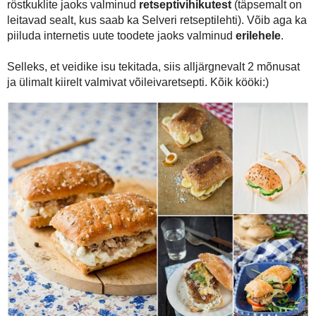
Kui suured võileibade armastajad Teie olete? Minul on võileibade
värske leib või sai, siis PEAB mul olema peale määrimiseks taluvõi
aga, kui kõht näitab tühjenemise märke, siis on vahest hea ehitad
võileib, mis kergema lõunasöögi või õhtuse kehakinnituse eest. Niis
mitte keeruline valmis meisterdada:)
Kümme võileivaretsepti valmisid
Leiburi uute röstkuklite
jaoks. N
röstkuklite jaoks valminud
retseptivihikutest
(täpsemalt on leitavad
ka piiluda internetis uute toodete jaoks valminud
erilehele
.
Selleks, et veidike isu tekitada, siis alljärgnevalt 2 mõnusat ja ülimalt