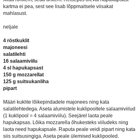
Klubivõileivad suitsukana ja kõige muu hääga
Üks õige klubivõileib peab koosneba nii mitmest komponentidest, 
seda uhkem. Retseptis olevat hapukapsast kartma ei pea, sest see l
neljale
4 röstkuklit
majoneesi
salatilehti
16 salaamiviilu
4 sl hapukapsast
150 g mozzarellat
125 g suitsukanliha
pipart
Määri kuklite lõikepindadele majonees ning kata salatilehtedega.