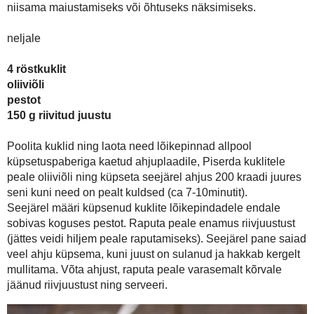
Pestoga juustusaiad
Selle retsepti puhul kehtib kohe kindlasti ütlus - less is more. Väh
lihtsat ja mugavat. Need ahjusoojad krõbedad saiad sobivad niisa
neljale
4 röstkuklit
oliiviõli
pestot
150 g riivitud juustu
Poolita kuklid ning laota need lõikepinnad allpool küpsetuspaberiga ka
ning küpseta seejärel ahjus 200 kraadi juures seni kuni need on peal
Seejärel määri küpsenud kuklite lõikepindadele endale sobivas k
(jättes veidi hiljem peale raputamiseks). Seejärel pane saiad ve
kergelt mullitama. Võta ahjust, raputa peale varasemalt kõrvale jäänu