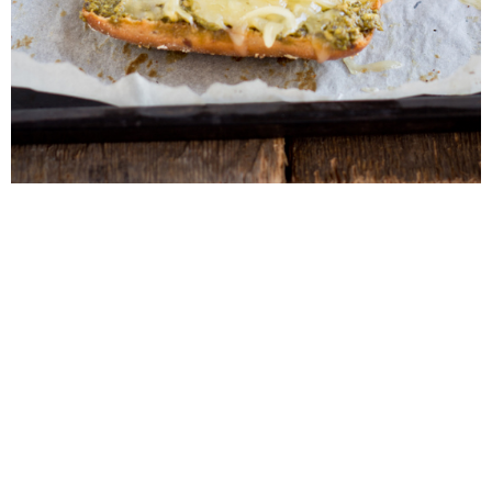
Kirjutas:
Ragne
at
22:11
Labels:
Hommikusöögid
,
Võileivad