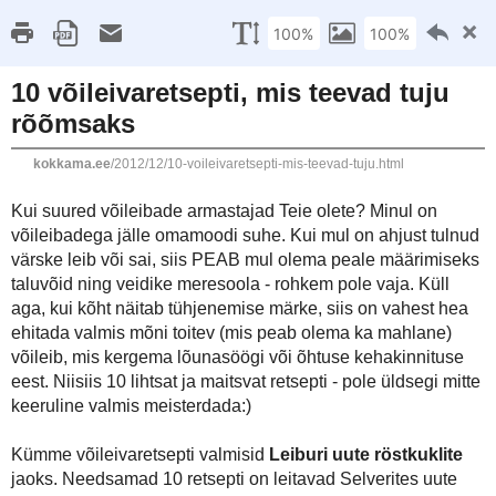
This site uses cookies from Google to deliver its servic
are shared with Google along with performance and secu
statistics, and to detect and address abuse.
Mina
Toidufotokoolitus
Retseptiregister A-Ü
5. DETSEMBER 2012
10 võileivaretsepti, mis teevad tuju rõõmsaks