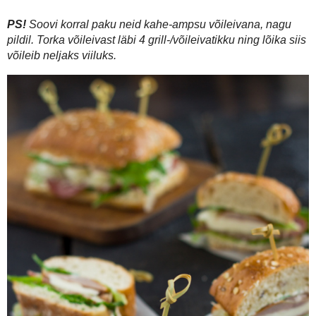
kuklipool = 4 salaamiviilu). Seejärel laota peale hapukapsas. Lõik
hapukapsale. Raputa peale veidi pipart ning kata siis suitsusingiga.
PS!
Soovi korral paku neid kahe-ampsu võileivana, nagu pildil. Torka võ
võileib neljaks viiluks.