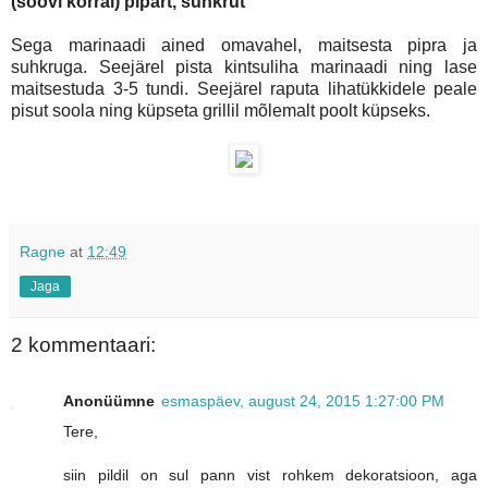
(soovi korral)
pipart, suhkrut
Sega marinaadi ained omavahel, maitsesta pipra ja
suhkruga. Seejärel pista kintsuliha marinaadi ning lase
maitsestuda 3-5 tundi. Seejärel raputa lihatükkidele peale
pisut soola ning küpseta grillil mõlemalt poolt küpseks.
Ragne
at
12:49
Jaga
2 kommentaari:
Anonüümne
esmaspäev, august 24, 2015 1:27:00 PM
Tere,
siin pildil on sul pann vist rohkem dekoratsioon, aga