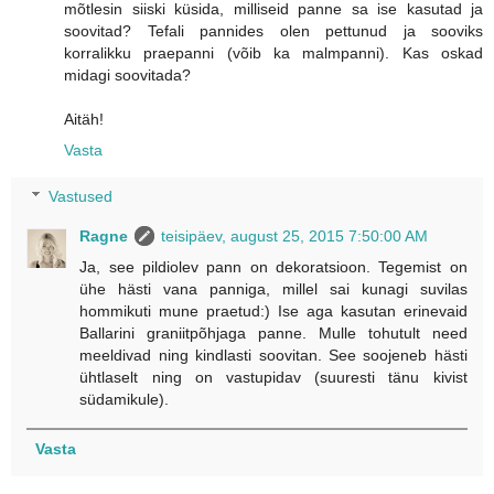
mõtlesin siiski küsida, milliseid panne sa ise kasutad ja
soovitad? Tefali pannides olen pettunud ja sooviks
korralikku praepanni (võib ka malmpanni). Kas oskad
midagi soovitada?
Aitäh!
Vasta
Vastused
Ragne
teisipäev, august 25, 2015 7:50:00 AM
Ja, see pildiolev pann on dekoratsioon. Tegemist on
ühe hästi vana panniga, millel sai kunagi suvilas
hommikuti mune praetud:) Ise aga kasutan erinevaid
Ballarini graniitpõhjaga panne. Mulle tohutult need
meeldivad ning kindlasti soovitan. See soojeneb hästi
ühtlaselt ning on vastupidav (suuresti tänu kivist
südamikule).
Vasta