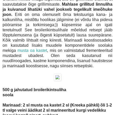
saavutatakse õige grillimisaste.
Mahlase grillitud linnuliha
ja kuivanud lihatüki vahel jookseb tegelikult imeõhuke
joon.
Eriti on oma olemuselt õrna tekstuuriga kana- ja
kalkuniliha, mistõttu hoolikas jälgimine (ei võrdu liha pideva
pööramise ja torkimisega;)) küpsemise ajal on igati
teretulnud! See broilerikintsulihale mõeldud retsept jääb
lõpptulemusena (ja õigesti küpsetatult) lausa suurepärane.
Kõik valmib lihtsalt ning kiiresti. Marinaadi koostisosadeks
on kasutatud lisaks muudele komponentidele soolaka
mekiga
musta oa kastet
, mis on valmistatud frementeeritud
mustadest ubadest. Olen seda kasutanud nii
nuudliroogades, kastme komponendina, lisanud hautistesse
ja marinaadi koostisesse, nagu siinses retseptiski.
500 g jahutatud broilerikintsuliha
soola
Marinaad:
2 sl musta oa kastet
2 sl (Kreeka pähkli) õli
1-2
tl valge veini äädikat
2 sl marineeritud kurgi vedelikku