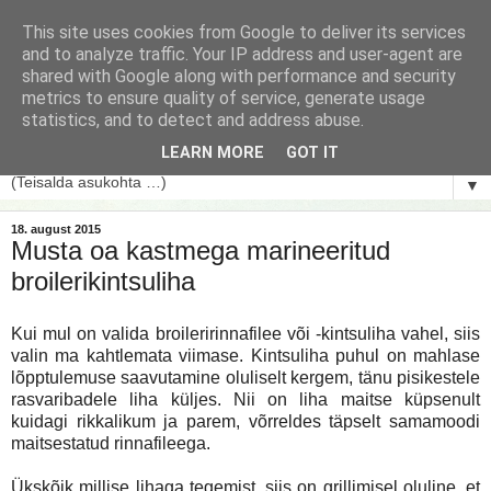
This site uses cookies from Google to deliver its services
and to analyze traffic. Your IP address and user-agent are
shared with Google along with performance and security
metrics to ensure quality of service, generate usage
statistics, and to detect and address abuse.
LEARN MORE
GOT IT
▼
18. august 2015
Musta oa kastmega marineeritud
broilerikintsuliha
Kui mul on valida broileririnnafilee või -kintsuliha vahel, siis
valin ma kahtlemata viimase. Kintsuliha puhul on mahlase
lõpptulemuse saavutamine oluliselt kergem, tänu pisikestele
rasvaribadele liha küljes. Nii on liha maitse küpsenult
kuidagi rikkalikum ja parem, võrreldes täpselt samamoodi
maitsestatud rinnafileega.
Ükskõik millise lihaga tegemist, siis on grillimisel oluline, et