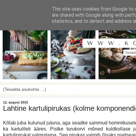
This site uses cookies from Google to d
are shared with Google along with perf
statistics, and to detect and address a
12. august 2015
Lahtine kartulipirukas (kolme komponendi
Kõlab juba kulunud jutuna, aga seadke sammud hommikusele t
ka kartulileti ääres. Pistke turukorvi mõned kuldkollase
kartulipirukat valmistama. See pirukas valmib (lisaks maitsea