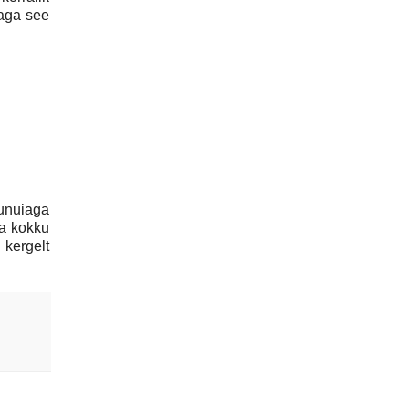
 aga see
runuiaga
ga kokku
 kergelt