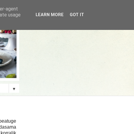
ser-agent
rate usage
LEARN MORE
GOT IT
▼
 peatuge
edasama
 korralik