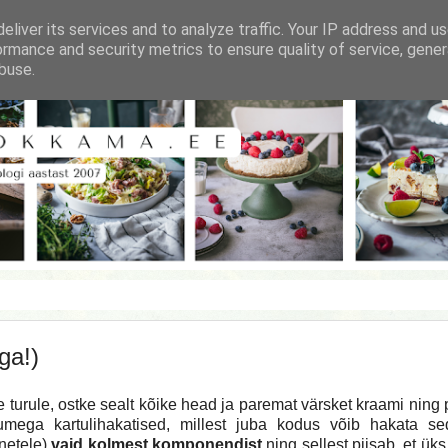
eliver its services and to analyze traffic. Your IP address and u
ormance and security metrics to ensure quality of service, gene
buse.
ga!)
urule, ostke sealt kõike head ja paremat värsket kraami ning
 jumega kartulihakatised, millest juba kodus võib hakata s
inetele)
vaid kolmest komponendist
ning sellest piisab, et üks