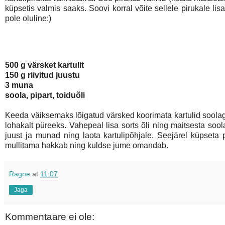
küpsetis valmis saaks. Soovi korral võite sellele pirukale li
pole oluline:)
500 g värsket kartulit
150 g riivitud juustu
3 muna
soola, pipart, toiduõli
Keeda väiksemaks lõigatud värsked koorimata kartulid soola
lohakalt püreeks. Vahepeal lisa sorts õli ning maitsesta s
juust ja munad ning laota kartulipõhjale. Seejärel küpseta 
mullitama hakkab ning kuldse jume omandab.
Ragne
at
11:07
Jaga
Kommentaare ei ole: