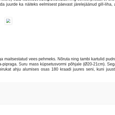
sada juurde ka näiteks eelmisest päevast järelejäänud gill-liha,
ga maitsestatud vees pehmeks. Nõruta ning tambi kartulid pud
oola-pipraga. Suru mass küpsetusvormi põhjale (Ø20-21cm). Se
pirukat ahju alumises osas 180 kraadi juures seni, kuni juust