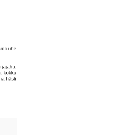
illi ühe
jajahu,
ga kokku
ha hästi