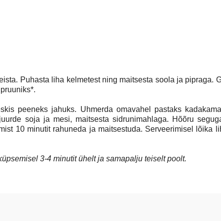
ista. Puhasta liha kelmetest ning maitsesta soola ja pipraga. Gr
dpruuniks*.
veskis peeneks jahuks. Uhmerda omavahel pastaks kadakamar
a juurde soja ja mesi, maitsesta sidrunimahlaga. Hõõru segu
öömist 10 minutit rahuneda ja maitsestuda. Serveerimisel lõika li
 küpsemisel 3-4 minutit ühelt ja samapalju teiselt poolt.