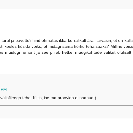
rul ja bavette'i hind ehmatas ikka korralikult ära - arvasin, et on kalli
sti keeles küsida võiks, et midagi sama hõrku teha saaks? Milline veise
uidugi remont ja see piirab hetkel müügikohtade valikut oluliselt -
0 PM
välisfileega teha. Kiitis, ise ma proovida ei saanud:)