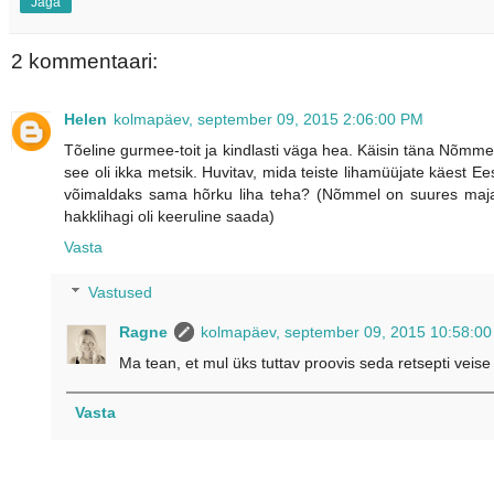
Jaga
2 kommentaari:
Helen
kolmapäev, september 09, 2015 2:06:00 PM
Tõeline gurmee-toit ja kindlasti väga hea. Käisin täna Nõmme tu
see oli ikka metsik. Huvitav, mida teiste lihamüüjate käest Ee
võimaldaks sama hõrku liha teha? (Nõmmel on suures majas m
hakklihagi oli keeruline saada)
Vasta
Vastused
Ragne
kolmapäev, september 09, 2015 10:58:0
Ma tean, et mul üks tuttav proovis seda retsepti veise 
Vasta