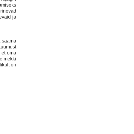
amiseks
erinevad
evaid ja
st saama
 kuumust
, et oma
de mekki
likult on