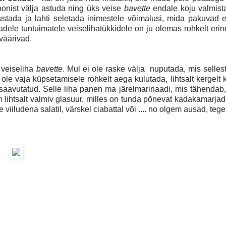
soonist välja astuda ning üks veise
bavette
endale koju valmist
vustada ja lahti seletada inimestele võimalusi, mida pakuvad 
ndadele tuntuimatele veiselihatükkidele on ju olemas rohkelt erin
 väärivad.
 veiseliha
bavette
. Mul ei ole raske välja nuputada, mis selle
i ole vaja küpsetamisele rohkelt aega kulutada, lihtsalt kergelt
a saavutatud. Selle liha panen ma järelmarinaadi, mis tähendab
n lihtsalt valmiv glasuur, milles on tunda põnevat kadakamarja
viiludena salatil, värskel ciabattal või .... no olgem ausad, tege