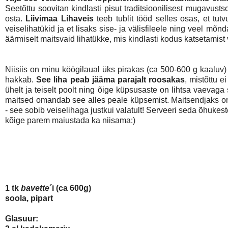
Seetõttu soovitan kindlasti pisut traditsioonilisest mugavust
osta.
Liivimaa Lihaveis
teeb tublit tööd selles osas, et tut
veiselihatükid ja et lisaks sise- ja välisfileele ning veel mõ
äärmiselt maitsvaid lihatükke, mis kindlasti kodus katsetamist
Niisiis on minu köögilaual üks pirakas (ca 500-600 g kaaluv)
hakkab.
See liha peab jääma parajalt roosakas
, mistõttu e
ühelt ja teiselt poolt ning õige küpsusaste on lihtsa vaevag
maitsed omandab see alles peale küpsemist. Maitsen
d
jaks o
- see sobib veiselihaga justkui valatult! Serveeri seda õhukeste 
kõige parem maiustada ka niisama:)
1 tk
bavette
´i (ca 600g)
soola, pipart
Glasuur: