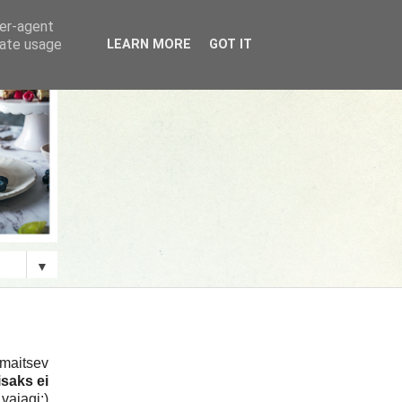
ser-agent
rate usage
LEARN MORE
GOT IT
▼
 maitsev
isaks ei
vajagi:)