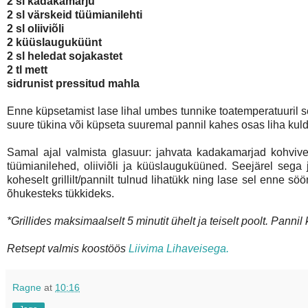
2 sl kadakamarju
2 sl värskeid tüümianilehti
2 sl oliiviõli
2 küüslauguküünt
2 sl heledat sojakastet
2 tl mett
sidrunist pressitud mahla
Enne küpsetamist lase lihal umbes tunnike toatemperatuuril se
suure tükina või küpseta suuremal pannil kahes osas liha kul
Samal ajal valmista glasuur: jahvata kadakamarjad kohvi
tüümianilehed, oliiviõli ja küüslauguküüned. Seejärel seg
koheselt grillilt/pannilt tulnud lihatükk ning lase sel enne s
õhukesteks tükkideks.
*Grillides maksimaalselt 5 minutit ühelt ja teiselt poolt. Pannil
Retsept valmis koostöös
Liivima Lihaveisega.
Ragne
at
10:16