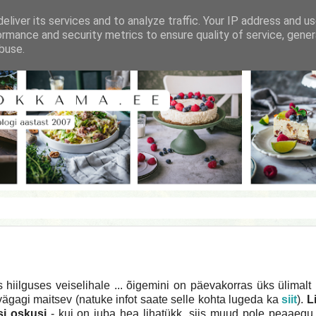
eliver its services and to analyze traffic. Your IP address and u
ormance and security metrics to ensure quality of service, gene
buse.
 hiilguses veiselihale ... õigemini on päevakorras üks ülimalt
vägagi maitsev (natuke infot saate selle kohta lugeda ka
siit
).
L
si oskusi
- kui on juba hea lihatükk, siis muud pole peaaegu 