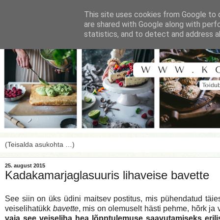
This site uses cookies from Google to d
are shared with Google along with perf
statistics, and to detect and address a
25. august 2015
Kadakamarjaglasuuris lihaveise bavette
See siin on üks üdini maitsev postitus, mis pühendatud täies
veiselihatükk
bavette
, mis on olemuselt hästi pehme, hõrk ja 
vaja see veiseliha hea lõpptulemuse saavutamiseks erili