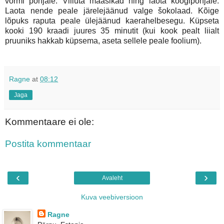
vormi põhjale. Viiluta maasikad ning laota koogipõhjale.
Laota nende peale järelejäänud valge šokolaad. Kõige
lõpuks raputa peale ülejäänud kaerahelbesegu. Küpseta
kooki 190 kraadi juures 35 minutit (kui kook pealt liialt
pruuniks hakkab küpsema, aseta sellele peale foolium).
Ragne
at
08:12
Jaga
Kommentaare ei ole:
Postita kommentaar
‹
›
Avaleht
Kuva veebiversioon
Ragne