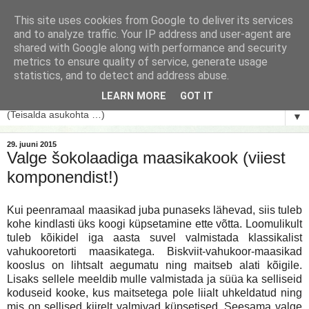
This site uses cookies from Google to deliver its services
and to analyze traffic. Your IP address and user-agent are
shared with Google along with performance and security
metrics to ensure quality of service, generate usage
statistics, and to detect and address abuse.
LEARN MORE
GOT IT
▼
29. juuni 2015
Valge šokolaadiga maasikakook (viiest
komponendist!)
Kui peenramaal maasikad juba punaseks lähevad, siis tuleb
kohe kindlasti üks koogi küpsetamine ette võtta. Loomulikult
tuleb kõikidel iga aasta suvel valmistada klassikalist
vahukooretorti maasikatega. Biskviit-vahukoor-maasikad
kooslus on lihtsalt aegumatu ning maitseb alati kõigile.
Lisaks sellele meeldib mulle valmistada ja süüa ka selliseid
koduseid kooke, kus maitsetega pole liialt uhkeldatud ning
mis on sellised kiirelt valmivad küpsetised. Seesama valge