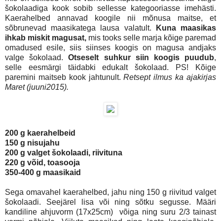
šokolaadiga kook sobib sellesse kategooriasse imehästi.
Kaerahelbed annavad koogile nii mõnusa maitse, et
sõbrunevad maasikatega lausa valatult.
Kuna maasikas
ihkab miskit magusat,
mis tooks selle marja kõige paremad
omadused esile, siis siinses koogis on magusa andjaks
valge šokolaad.
Otseselt suhkur siin koogis puudub
,
selle eesmärgi täidabki edukalt šokolaad. PS! Kõige
paremini maitseb kook jahtunult.
Retsept ilmus ka ajakirjas
Maret (juuni2015).
200 g kaerahelbeid
150 g nisujahu
200 g valget šokolaadi, riivituna
220 g võid, toasooja
350-400 g maasikaid
Sega omavahel kaerahelbed, jahu ning 150 g riivitud valget
šokolaadi. Seejärel lisa või ning sõtku segusse. Määri
kandiline ahjuvorm (17x25cm)
võiga ning suru 2/3 tainast