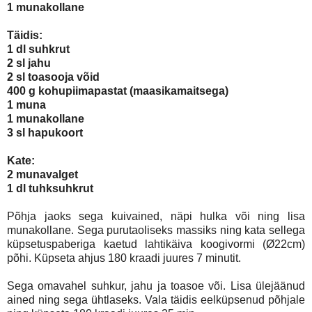
1 munakollane
Täidis:
1 dl suhkrut
2 sl jahu
2 sl toasooja võid
400 g kohupiimapastat (maasikamaitsega)
1 muna
1 munakollane
3 sl hapukoort
Kate:
2 munavalget
1 dl tuhksuhkrut
Põhja jaoks sega kuivained, näpi hulka või ning lisa
munakollane. Sega purutaoliseks massiks ning kata sellega
küpsetuspaberiga kaetud lahtikäiva koogivormi (Ø22cm)
põhi. Küpseta ahjus 180 kraadi juures 7 minutit.
Sega omavahel suhkur, jahu ja toasoe või. Lisa ülejäänud
ained ning sega ühtlaseks. Vala täidis eelküpsenud põhjale