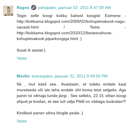
Ragne
pühapäev, jaanuar 02, 2011 8:47:00 AM
Tegin selle koogi kokku kahest koogist: Esimene -
http://kokkama.blogspot.com/2009/02/kohupiimakook-nagu-
vanasti.html / Teine -
http://kokkama.blogspot.com/2010/12/beseevahune-
kohupiimakook-piparkoogiga.html :)
Ilusat iit aastat:)
Vasta
Merilin
esmaspäev, jaanuar 31, 2011 9:49:00 PM
Nii , mul käsil see.. Avastasin, et tuleks endale kaal
muretseda või siis teha endale üht koma teist selgeks. Aga
panin nii silmaja tunde järgi.. See selleks, 22.15 võtan koogi
ahjust ja loodan, et see tuli välja.Pildil on väääga isuäratav!!!
Kindlasti panen silma blogile peale ;)
Vasta