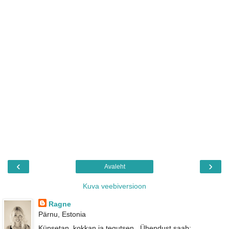
‹
›
Avaleht
Kuva veebiversioon
Ragne
Pärnu, Estonia
Küpsetan, kokkan ja tegutsen...Ühendust saab: