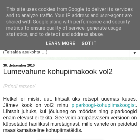
This site uses cookies from Google to deliver its services
and to analyze traffic. Your IP address and user-agent are
shared with Google along with performance and security
metrics to ensure quality of service, generate usage
statistics, and to detect and address abuse.
LEARN MORE
GOT IT
▼
30. detsember 2010
Lumevahune kohupiimakook vol2
/Prindi retsept/
Hetkel ei miskit uut, lihtsalt üks retsept uuemas kuues.
Järnev kook on vol2 minu
piparkoogi-kohupiimakoogist
.
Lihtsalt juhuks, kui jõuluaeg on möödas ning piparkoogid
enam elevust ei tekita. See veidi argipäevasem versioon on
küpsetatud harilikust muretaignast, mille vahele on peidetud
maasikamaitseline kohupiimatäidis.