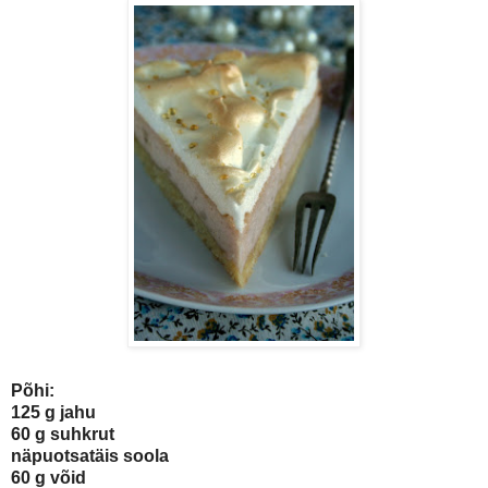
Põhi:
125 g jahu
60 g suhkrut
näpuotsatäis soola
60 g võid