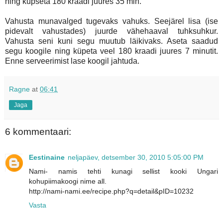
ning küpseta 180 kraadi juures 35 min.
Vahusta munavalged tugevaks vahuks. Seejärel lisa (ise
pidevalt vahustades) juurde vähehaaval tuhksuhkur.
Vahusta seni kuni segu muutub läikivaks. Aseta saadud
segu koogile ning küpeta veel 180 kraadi juures 7 minutit.
Enne serveerimist lase koogil jahtuda.
Ragne
at
06:41
Jaga
6 kommentaari:
Eestinaine
neljapäev, detsember 30, 2010 5:05:00 PM
Nami- namis tehti kunagi sellist kooki Ungari
kohupiimakoogi nime all.
http://nami-nami.ee/recipe.php?q=detail&pID=10232
Vasta