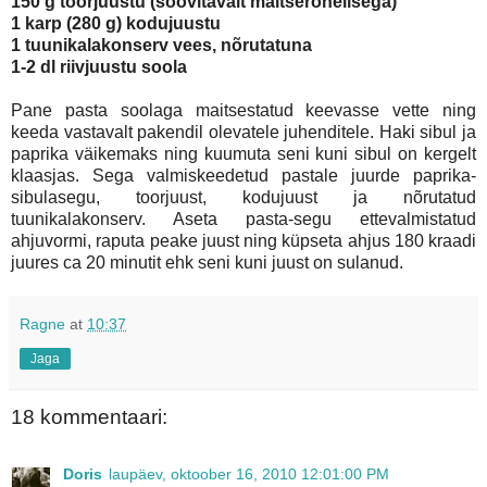
150 g toorjuustu (soovitavalt maitserohelisega)
1 karp (280 g) kodujuustu
1 tuunikalakonserv vees, nõrutatuna
1-2 dl riivjuustu
soola
Pane pasta soolaga maitsestatud keevasse vette ning
keeda vastavalt pakendil olevatele juhenditele. Haki sibul ja
paprika väikemaks ning kuumuta seni kuni sibul on kergelt
klaasjas. Sega valmiskeedetud pastale juurde paprika-
sibulasegu, toorjuust, kodujuust ja nõrutatud
tuunikalakonserv. Aseta pasta-segu ettevalmistatud
ahjuvormi, raputa peake juust ning küpseta ahjus 180 kraadi
juures ca 20 minutit ehk seni kuni juust on sulanud.
Ragne
at
10:37
Jaga
18 kommentaari:
Doris
laupäev, oktoober 16, 2010 12:01:00 PM