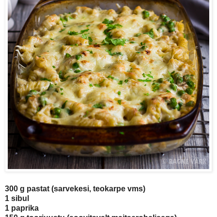
300 g pastat (sarvekesi, teokarpe vms)
1 sibul
1 paprika