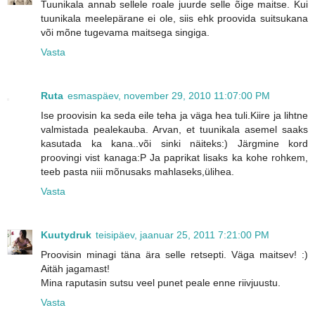
Tuunikala annab sellele roale juurde selle õige maitse. Kui
tuunikala meelepärane ei ole, siis ehk proovida suitsukana
või mõne tugevama maitsega singiga.
Vasta
Ruta
esmaspäev, november 29, 2010 11:07:00 PM
Ise proovisin ka seda eile teha ja väga hea tuli.Kiire ja lihtne
valmistada pealekauba. Arvan, et tuunikala asemel saaks
kasutada ka kana..või sinki näiteks:) Järgmine kord
proovingi vist kanaga:P Ja paprikat lisaks ka kohe rohkem,
teeb pasta niii mõnusaks mahlaseks,ülihea.
Vasta
Kuutydruk
teisipäev, jaanuar 25, 2011 7:21:00 PM
Proovisin minagi täna ära selle retsepti. Väga maitsev! :)
Aitäh jagamast!
Mina raputasin sutsu veel punet peale enne riivjuustu.
Vasta