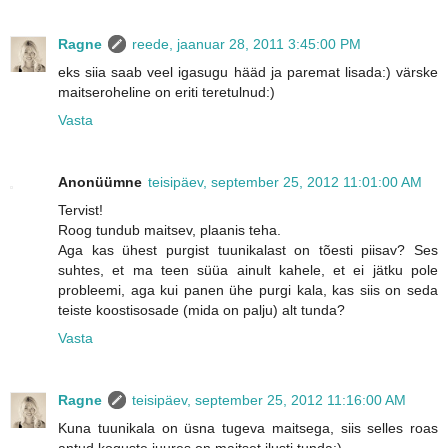
Ragne
reede, jaanuar 28, 2011 3:45:00 PM
eks siia saab veel igasugu hääd ja paremat lisada:) värske
maitseroheline on eriti teretulnud:)
Vasta
Anonüümne
teisipäev, september 25, 2012 11:01:00 AM
Tervist!
Roog tundub maitsev, plaanis teha.
Aga kas ühest purgist tuunikalast on tõesti piisav? Ses
suhtes, et ma teen süüa ainult kahele, et ei jätku pole
probleemi, aga kui panen ühe purgi kala, kas siis on seda
teiste koostisosade (mida on palju) alt tunda?
Vasta
Ragne
teisipäev, september 25, 2012 11:16:00 AM
Kuna tuunikala on üsna tugeva maitsega, siis selles roas
antud koguste juures on maitset ilusti tunda:)