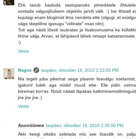
Ehk tasub kaaluda vastupanuks pimedatele õhtutele
soetada valgusjõulisem objektiiv ja/või välk. :) Ise lihtsalt ei
kujutagi enam blogimist ilma nendeta ette (olgugi, et esialgu
väga skeptiline igasugu "vidinate" osas olin).
Toit aga näeb tõesti isuäratav ja lisaboonusena ka küllaltki
lihtne välja. Arvan, et lähipäevil läheb retsept katsetamisele.
:)
Vasta
Ragne
laupäev, oktoober 16, 2010 1:22:00 PM
Ma tegelt juba pikemat aega plaanin lisavälgu soetamist,
igakord tuleb aga miskit muud ette. Eile pidin ostma
kiiremas korras. Nüüd näitab läpakas katkiminemisilminguid
jne jne jne.:)
Vasta
Anonüümne
laupäev, oktoober 16, 2010 2:36:00 PM
Äkki keegi viitsiks seletada mis see lisavälk on, palju