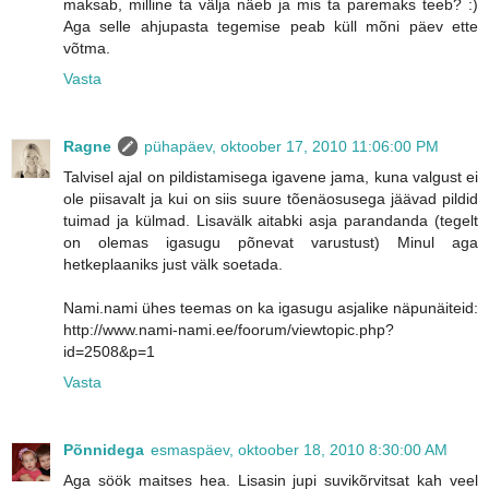
maksab, milline ta välja näeb ja mis ta paremaks teeb? :)
Aga selle ahjupasta tegemise peab küll mõni päev ette
võtma.
Vasta
Ragne
pühapäev, oktoober 17, 2010 11:06:00 PM
Talvisel ajal on pildistamisega igavene jama, kuna valgust ei
ole piisavalt ja kui on siis suure tõenäosusega jäävad pildid
tuimad ja külmad. Lisavälk aitabki asja parandanda (tegelt
on olemas igasugu põnevat varustust) Minul aga
hetkeplaaniks just välk soetada.
Nami.nami ühes teemas on ka igasugu asjalike näpunäiteid:
http://www.nami-nami.ee/foorum/viewtopic.php?
id=2508&p=1
Vasta
Põnnidega
esmaspäev, oktoober 18, 2010 8:30:00 AM
Aga söök maitses hea. Lisasin jupi suvikõrvitsat kah veel