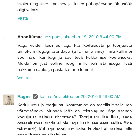
lisaks ning kiire, maitsev ja toitev pühapäevane õhtusöök
oligi valmis.
Vasta
Anonüümne
teisipäev, oktoober 19, 2010 9:44:00 PM
Väga veider küsimus, aga kas kodujuustu ja toorjuustu
annaks millegagi asendada (a la muna vms) - mu kallim ei
söö neist kumbagi ja see teeb kokkamise keeruliseks.
Muidu on just selline roog, mille valmistamisega ilusti
hakkama saaks ja pasta kah me lemmik.
Vasta
Ragne
kolmapäev, oktoober 20, 2010 8:48:00 AM
Kodujuustu ja toorjuustu kasutamine on tegelikult selle roa
võtmesõnaks. Munaga jääb asi teistsugune. Aga asenda
kodujuust näiteks riccottaga? Toorjuustu lisa ikka, seda
otseselt roas tunda ei ole, aga lisab see eest sellise õige
tekstuuri:) Kui aga toorjuust kohe kuidagi ei maitse, siis
pane lihtsalt tavalist juustu.