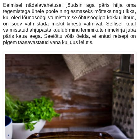
Eelmisel nädalavahetusel jõudsin aga päris hilja oma
tegemistega ühele poole ning esmaseks mõtteks nagu ikka,
kui oled lõunasöögi valmistamise õhtusöögiga kokku liitnud,
on soov valmistada miskit kiiresti valmivat. Sellisel kujul
valmistatud ahjupasta kuulub minu lemmikute nimekirja juba
päris kaua aega. Seetõttu võib öelda, et antud retsept on
pigem taasavastatud vana kui uus leiutis.