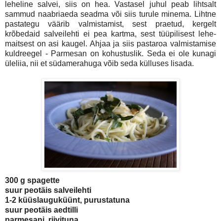
leheline salvei, siis on hea. Vastasel juhul peab lihtsalt
sammud naabriaeda seadma või siis turule minema. Lihtne
pastategu väärib valmistamist, sest praetud, kergelt
krõbedaid salveilehti ei pea kartma, sest tüüpilisest lehe-
maitsest on asi kaugel. Ahjaa ja siis pastaroa valmistamise
kuldreegel - Parmesan on kohustuslik. Seda ei ole kunagi
üleliia, nii et südamerahuga võib seda külluses lisada.
300 g spagette
suur peotäis salveilehti
1-2 küüslauguküünt, purustatuna
suur peotäis aedtilli
parmesani, riivituna