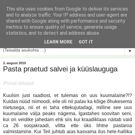
This site uses cookies from Google to deliver its services
and to analyze traffic. Your IP address and user-agent are
shared with Google along with performance and security
metrics to ensure quality of service, generate usage
statistics, and to detect and address abuse.
LEARN MORE
GOT IT
▼
2. august 2010
Pasta praetud salvei ja küüslauguga
/Prindi retsept/
Kuulsin just raadiost, et tulemas on uus kuumalaine?!?
Kuidas nüüd niimoodi, eile oli nii palav ka kõige õhukesema
riietusega, nii et ei taha ettekujutadagi, milline see uus
kuumalaine välja peaks nägema. Igastahes soovitan seni,
kui on veidike jahedam ehk siis kui kraadiklaas näitab vaid
ca 26 soojakraadi, võtta ette üks lihtne pastaroa
valmistamine. Kui Teil juhtub aias kasvama ilus hele-hallika