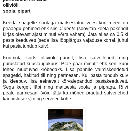
oliiviõli
soola, pipart
Keeda spagette soolaga maitsestatud vees kuni need on
peaaegu pehmed ehk siis
al dente
(soovitan keeta pakendil
kirjas olevast ajast minuti võrra vähem).
Jäta alles ca 0,5 kl
pasta keeduvett (seda lisa lõppjärgus vajaduse korral, juhul
kui pasta tundub kuiv).
Kuumuta sorts oliiviõli pannil, lisa salveilehed ning
purustatud küüslauguküüs. Prae paar minutit ehk seni kuni
lehed muutuvad krõbedaks. Lisa pannile valmiskeedetud
spagetid, hakitud till ning parmesan. Kui pasta tundub kuiv
ja kleepuv, lisa eelnevalt kõrvalepandud pastakeeduvett.
Sega kergelt läbi ning maitsesta soola ja pipraga. Riivi
peale parmesani (võid jätta ka mõned praetud salveilehed
kaunistuseks) ning serveeri kohe.