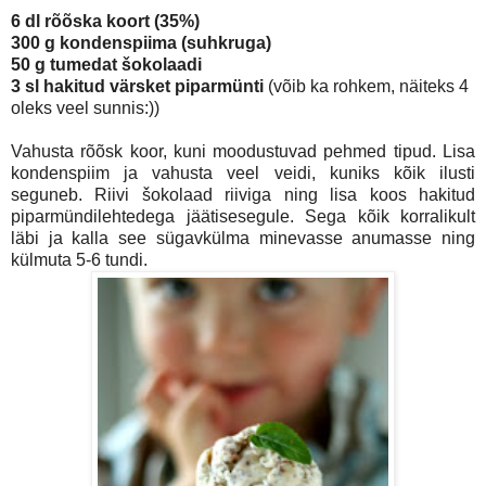
6 dl rõõska koort (35%)
300 g kondenspiima (suhkruga)
50 g tumedat šokolaadi
3 sl hakitud värsket piparmünti
(võib ka rohkem, näiteks 4
oleks veel sunnis:))
Vahusta rõõsk koor, kuni moodustuvad pehmed tipud. Lisa
kondenspiim ja vahusta veel veidi, kuniks kõik ilusti
seguneb. Riivi šokolaad riiviga ning lisa koos hakitud
piparmündilehtedega jäätisesegule. Sega kõik korralikult
läbi ja kalla see sügavkülma minevasse anumasse ning
külmuta 5-6 tundi.