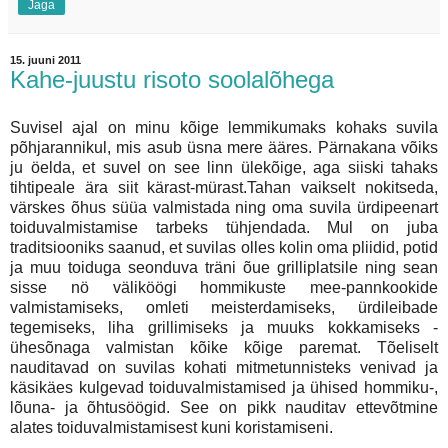
Jaga
15. juuni 2011
Kahe-juustu risoto soolalõhega
Suvisel ajal on minu kõige lemmikumaks kohaks suvila
põhjarannikul, mis asub üsna mere ääres. Pärnakana võiks
ju öelda, et suvel on see linn ülekõige, aga siiski tahaks
tihtipeale ära siit kärast-mürast.Tahan vaikselt nokitseda,
värskes õhus süüa valmistada ning oma suvila ürdipeenart
toiduvalmistamise tarbeks tühjendada. Mul on juba
traditsiooniks saanud, et suvilas olles kolin oma pliidid, potid
ja muu toiduga seonduva träni õue grilliplatsile ning sean
sisse nö väliköögi hommikuste mee-pannkookide
valmistamiseks, omleti meisterdamiseks, ürdileibade
tegemiseks, liha grillimiseks ja muuks kokkamiseks -
ühesõnaga valmistan kõike kõige paremat. Tõeliselt
nauditavad on suvilas kohati mitmetunnisteks venivad ja
käsikäes kulgevad toiduvalmistamised ja ühised hommiku-,
lõuna- ja õhtusöögid. See on pikk nauditav ettevõtmine
alates toiduvalmistamisest kuni koristamiseni.