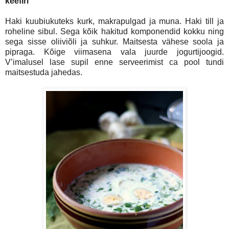
keefiri
Haki kuubiukuteks kurk, makrapulgad ja muna. Haki till ja
roheline sibul. Sega kõik hakitud komponendid kokku ning
sega sisse oliiviõli ja suhkur. Maitsesta vähese soola ja
pipraga. Kõige viimasena vala juurde jogurtijoogid.
V’imalusel lase supil enne serveerimist ca pool tundi
maitsestuda jahedas.