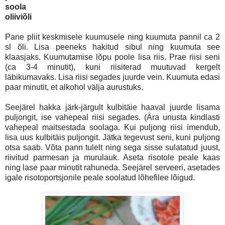
soola
oliiviõli
Pane pliit keskmisele kuumusele ning kuumuta pannil ca 2
sl õli. Lisa peeneks hakitud sibul ning kuumuta see
klaasjaks. Kuumutamise lõpu poole lisa riis. Prae riisi seni
(ca 3-4 minutit), kuni riisiterad muutuvad kergelt
läbikumavaks. Lisa riisi segades juurde vein. Kuumuta edasi
paar minutit, et alkohol välja aurustuks.
Seejärel hakka järk-järgult kulbitäie haaval juurde lisama
puljongit, ise vahepeal riisi segades. (Ära unusta kindlasti
vahepeal maitsestada soolaga. Kui puljong riisi imendub,
lisa uus kulbitäis puljongit. Jätka tegevust seni, kuni puljong
otsa saab. Võta pann tulelt ning sega sisse sulatatud juust,
riivitud parmesan ja murulauk. Aseta risotole peale kaas
ning lase paar minutit rahuneda. Seejärel serveeri, asetades
igale risotoportsjonile peale soolatud lõhefilee lõigud.