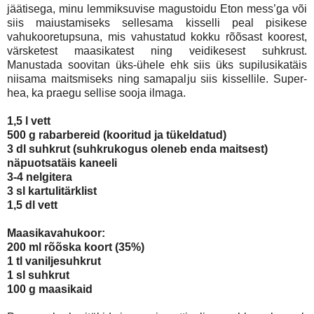
jäätisega, minu lemmiksuvise magustoidu Eton mess’ga või
siis maiustamiseks sellesama kisselli peal pisikese
vahukooretupsuna, mis vahustatud kokku rõõsast koorest,
värsketest maasikatest ning veidikesest suhkrust.
Manustada soovitan üks-ühele ehk siis üks supilusikatäis
niisama maitsmiseks ning samapalju siis kissellile. Super-
hea, ka praegu sellise sooja ilmaga.
1,5 l vett
500 g rabarbereid (kooritud ja tükeldatud)
3 dl suhkrut (suhkrukogus oleneb enda maitsest)
näpuotsatäis kaneeli
3-4 nelgitera
3 sl kartulitärklist
1,5 dl vett
Maasikavahukoor:
200 ml rõõska koort (35%)
1 tl vaniljesuhkrut
1 sl suhkrut
100 g maasikaid