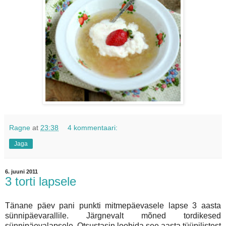
Ragne
at
23:38
4 kommentaari:
Jaga
6. juuni 2011
3 torti lapsele
Tänane päev pani punkti mitmepäevasele lapse 3 aasta
sünnipäevarallile. Järgnevalt mõned tordikesed
sünnipäevalapsele. Otsustasin loobida see aasta tüüpilistest