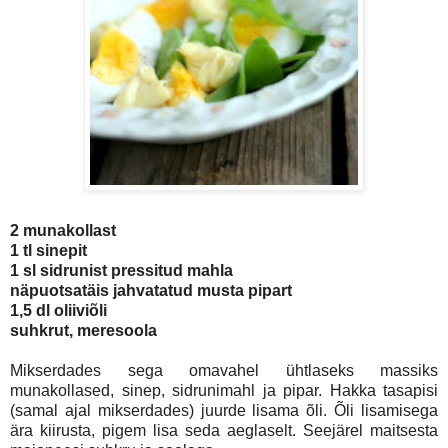
2 munakollast
1 tl sinepit
1 sl sidrunist pressitud mahla
näpuotsatäis jahvatatud musta pipart
1,5 dl oliiviõli
suhkrut, meresoola
Mikserdades sega omavahel ühtlaseks massiks
munakollased, sinep, sidrunimahl ja pipar. Hakka tasapisi
(samal ajal mikserdades) juurde lisama õli. Õli lisamisega
ära kiirusta, pigem lisa seda aeglaselt. Seejärel maitsesta