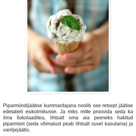
Piparmündijäätise kummardajana noolib see retsept jäätise
edetabeli esikolmikusse. Ja miks mitte proovida seda ka
ilma šokolaaditea, lihtsalt oma aia peeneks hakitud
piparmünt (seda võimalust peab lihtsalt suvel kasutama) ja
vaniljejäätis.