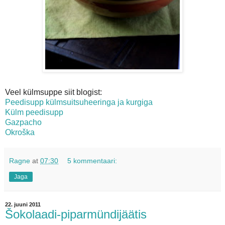
Veel külmsuppe siit blogist:
Peedisupp külmsuitsuheeringa ja kurgiga
Külm peedisupp
Gazpacho
Okroška
Ragne
at
07:30
5 kommentaari:
Jaga
22. juuni 2011
Šokolaadi-piparmündijäätis