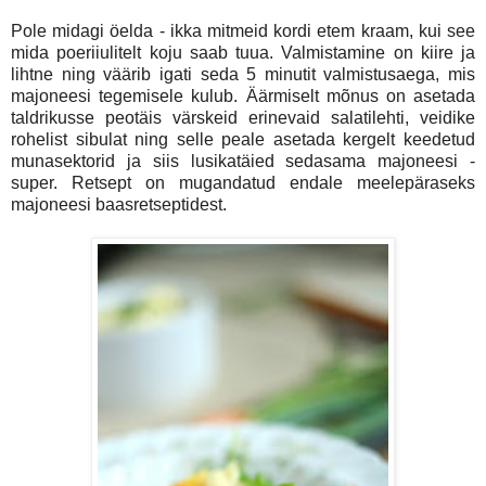
Pole midagi öelda - ikka mitmeid kordi etem kraam, kui see
mida poeriiulitelt koju saab tuua. Valmistamine on kiire ja
lihtne ning väärib igati seda 5 minutit valmistusaega, mis
majoneesi tegemisele kulub. Äärmiselt mõnus on asetada
taldrikusse peotäis värskeid erinevaid salatilehti, veidike
rohelist sibulat ning selle peale asetada kergelt keedetud
munasektorid ja siis lusikatäied sedasama majoneesi -
super. Retsept on mugandatud endale meelepäraseks
majoneesi baasretseptidest.