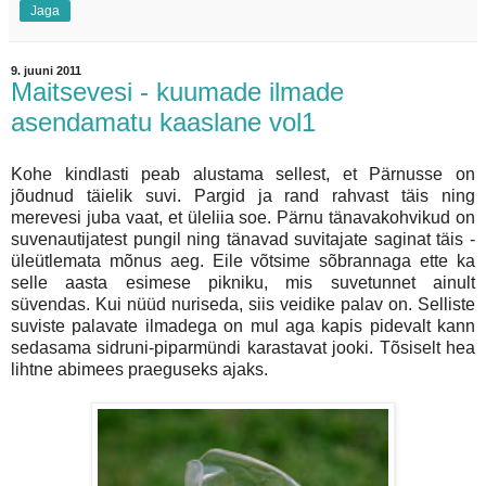
Jaga
9. juuni 2011
Maitsevesi - kuumade ilmade
asendamatu kaaslane vol1
Kohe kindlasti peab alustama sellest, et Pärnusse on
jõudnud täielik suvi. Pargid ja rand rahvast täis ning
merevesi juba vaat, et üleliia soe. Pärnu tänavakohvikud on
suvenautijatest pungil ning tänavad suvitajate saginat täis -
üleütlemata mõnus aeg. Eile võtsime sõbrannaga ette ka
selle aasta esimese pikniku, mis suvetunnet ainult
süvendas. Kui nüüd nuriseda, siis veidike palav on. Selliste
suviste palavate ilmadega on mul aga kapis pidevalt kann
sedasama sidruni-piparmündi karastavat jooki. Tõsiselt hea
lihtne abimees praeguseks ajaks.