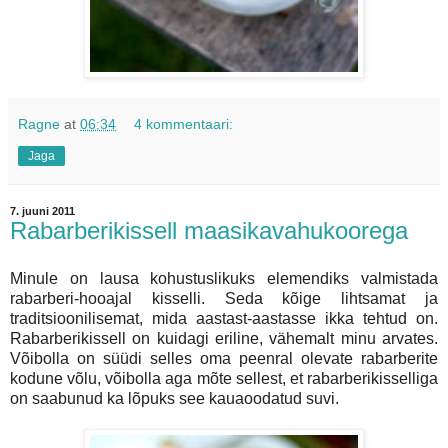
Ragne
at
06:34
4 kommentaari:
Jaga
7. juuni 2011
Rabarberikissell maasikavahukoorega
Minule on lausa kohustuslikuks elemendiks valmistada
rabarberi-hooajal kisselli. Seda kõige lihtsamat ja
traditsioonilisemat, mida aastast-aastasse ikka tehtud on.
Rabarberikissell on kuidagi eriline, vähemalt minu arvates.
Võibolla on süüdi selles oma peenral olevate rabarberite
kodune võlu, võibolla aga mõte sellest, et rabarberikisselliga
on saabunud ka lõpuks see kauaoodatud suvi.