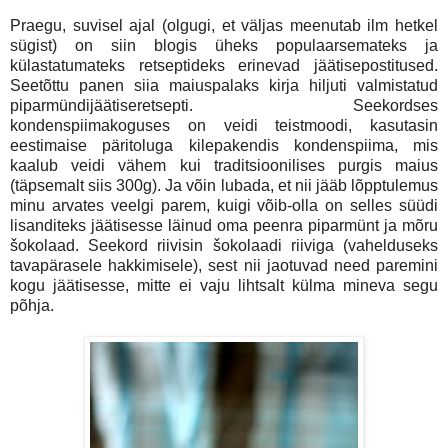
Praegu, suvisel ajal (olgugi, et väljas meenutab ilm hetkel
sügist) on siin blogis üheks populaarsemateks ja
külastatumateks retseptideks erinevad jäätisepostitused.
Seetõttu panen siia maiuspalaks kirja hiljuti valmistatud
piparmündijäätiseretsepti. Seekordses
kondenspiimakoguses on veidi teistmoodi, kasutasin
eestimaise päritoluga kilepakendis kondenspiima, mis
kaalub veidi vähem kui traditsioonilises purgis maius
(täpsemalt siis 300g). Ja võin lubada, et nii jääb lõpptulemus
minu arvates veelgi parem, kuigi võib-olla on selles süüdi
lisanditeks jäätisesse läinud oma peenra piparmünt ja mõru
šokolaad. Seekord riivisin šokolaadi riiviga (vahelduseks
tavapärasele hakkimisele), sest nii jaotuvad need paremini
kogu jäätisesse, mitte ei vaju lihtsalt külma mineva segu
põhja.