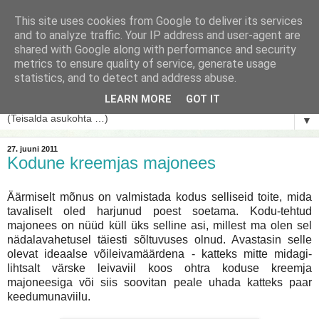
This site uses cookies from Google to deliver its services
and to analyze traffic. Your IP address and user-agent are
shared with Google along with performance and security
metrics to ensure quality of service, generate usage
statistics, and to detect and address abuse.
LEARN MORE
GOT IT
▼
27. juuni 2011
Kodune kreemjas majonees
Äärmiselt mõnus on valmistada kodus selliseid toite, mida
tavaliselt oled harjunud poest soetama. Kodu-tehtud
majonees on nüüd küll üks selline asi, millest ma olen sel
nädalavahetusel täiesti sõltuvuses olnud. Avastasin selle
olevat ideaalse võileivamäärdena - katteks mitte midagi-
lihtsalt värske leivaviil koos ohtra koduse kreemja
majoneesiga või siis soovitan peale uhada katteks paar
keedumunaviilu.