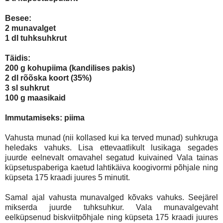
Besee:
2 munavalget
1 dl tuhksuhkrut
Täidis:
200 g kohupiima (kandilises pakis)
2 dl rõõska koort (35%)
3 sl suhkrut
100 g maasikaid
Immutamiseks: piima
Vahusta munad (nii kollased kui ka terved munad) suhkruga
heledaks vahuks. Lisa ettevaatlikult lusikaga segades
juurde eelnevalt omavahel segatud kuivained Vala tainas
küpsetuspaberiga kaetud lahtikäiva koogivormi põhjale ning
küpseta 175 kraadi juures 5 minutit.
Samal ajal vahusta munavalged kõvaks vahuks. Seejärel
mikserda juurde tuhksuhkur. Vala munavalgevaht
eelküpsenud biskviitpõhjale ning küpseta 175 kraadi juures