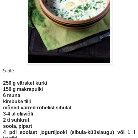
5-6le
250 g värsket kurki
150 g makrapulki
6 muna
kimbuke tilli
mõned varred rohelist sibulat
3-4 sl oliiviõli
2 tl suhkrut
soola, pipart
4 pdl soolast jogurtijooki (sibula-küüslaugu) või 1 l