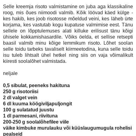
Selle kreemja risoto valmistamine on juba aga klassikaline
roog, mis õues niimoodi valmib. Kõik löövad käed külge -
kes hakib, kes joob risotosse mõeldud veini, kes läheb ürte
korjama, kes vastutab kogu kupatuse valmimise eest. Tänu
sellele on lõpptulemuses alati killuke erilisust tänu kõigi
ühisele kokkamishasardile. Võiks öelda, et sellise retsepti
baasil valmib minu kõige lemmikum risoto. Lõhet soolan
selle toidu tarbeks tavaliselt kiirmeetodina, kuna selle toidu
isu tuleb lihtsalt ühel hetkel ning siis on vaja võimalikult
kiiresti soolalõhet valmistada.
neljale
0,5 sibulat, peeneks hakituna
250 g risotoriisi
2 dl valget vein
6 dl kuuma köögiviljapuljongit
100 g sulatatud juustu
1 dl parmesani, riivituna
200-250 g soolalõhefilee viile
väike kimbuke murulauku või küüslaugumugula rohelisi
pealseid