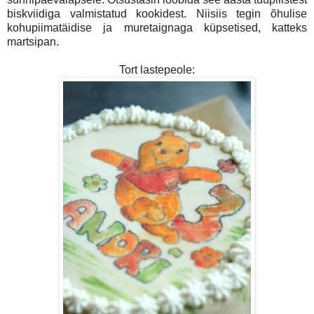
biskviidiga valmistatud kookidest. Niisiis tegin õhulise
kohupiimatäidise ja muretaignaga küpsetised, katteks
martsipan.
Tort lastepeole: