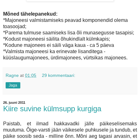
Mõned tähelepanekud:
*Majoneesi valmistamiseks peavad komponendid olema
toasoojad;
*Parema tulmuse saamiseks lisa õli munasegusse tasapisi;
*Kodust majoneesi säilita õhukindlalt külmkapis;
*Kodune majonees ei säili väga kaua - ca 5 päeva
*Valmista majoneesi ka erinevate lisanditega -
küüslaugumajonees, ürdimajonees, vürtsikas majonees.
Ragne
at
01:05
29 kommentaari:
Jaga
26. juuni 2011
Kiire suvine külmsupp kurgiga
Paistab, et ilmad hakkavadki jälle päikeselisemaks
muutuma. Õige-varsti jään väikesele puhkusele ja tundub, et
päike soosib seda - milline õnn. Mõni aeg tagasi arvasin, et