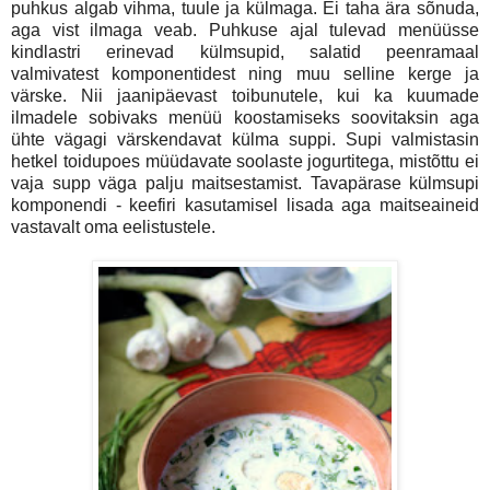
puhkus algab vihma, tuule ja külmaga. Ei taha ära sõnuda,
aga vist ilmaga veab. Puhkuse ajal tulevad menüüsse
kindlastri erinevad külmsupid, salatid peenramaal
valmivatest komponentidest ning muu selline kerge ja
värske. Nii jaanipäevast toibunutele, kui ka kuumade
ilmadele sobivaks menüü koostamiseks soovitaksin aga
ühte vägagi värskendavat külma suppi. Supi valmistasin
hetkel toidupoes müüdavate soolaste jogurtitega, mistõttu ei
vaja supp väga palju maitsestamist. Tavapärase külmsupi
komponendi - keefiri kasutamisel lisada aga maitseaineid
vastavalt oma eelistustele.