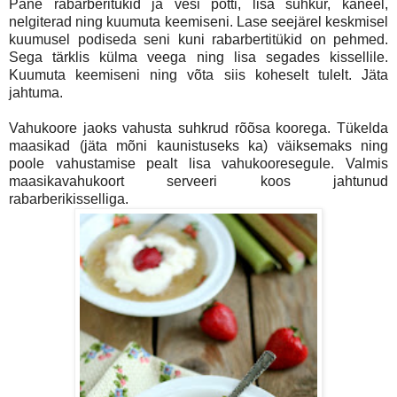
Pane rabarberitükid ja vesi potti, lisa suhkur, kaneel,
nelgiterad ning kuumuta keemiseni. Lase seejärel keskmisel
kuumusel podiseda seni kuni rabarbertitükid on pehmed.
Sega tärklis külma veega ning lisa segades kissellile.
Kuumuta keemiseni ning võta siis koheselt tulelt. Jäta
jahtuma.
Vahukoore jaoks vahusta suhkrud rõõsa koorega. Tükelda
maasikad (jäta mõni kaunistuseks ka) väiksemaks ning
poole vahustamise pealt lisa vahukooresegule. Valmis
maasikavahukoort serveeri koos jahtunud
rabarberikisselliga.