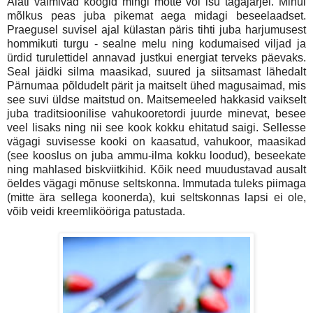
Alati valmivad koogid mingi mõtte või isu tagajärjel. Minul
mõlkus peas juba pikemat aega midagi beseelaadset.
Praegusel suvisel ajal külastan päris tihti juba harjumusest
hommikuti turgu - sealne melu ning kodumaised viljad ja
ürdid turulettidel annavad justkui energiat terveks päevaks.
Seal jäidki silma maasikad, suured ja siitsamast lähedalt
Pärnumaa põldudelt pärit ja maitselt ühed magusaimad, mis
see suvi üldse maitstud on. Maitsemeeled hakkasid vaikselt
juba traditsioonilise vahukooretordi juurde minevat, besee
veel lisaks ning nii see kook kokku ehitatud saigi. Sellesse
vägagi suvisesse kooki on kaasatud, vahukoor, maasikad
(see kooslus on juba ammu-ilma kokku loodud), beseekate
ning mahlased biskviitkihid. Kõik need muudustavad ausalt
öeldes vägagi mõnuse seltskonna. Immutada tuleks piimaga
(mitte ära sellega koonerda), kui seltskonnas lapsi ei ole,
võib veidi kreemlikööriga patustada.