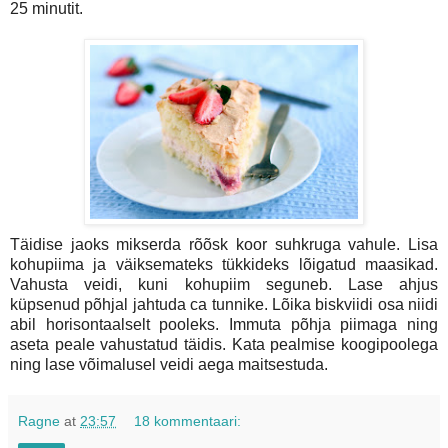
25 minutit.
Täidise jaoks mikserda rõõsk koor suhkruga vahule. Lisa
kohupiima ja väiksemateks tükkideks lõigatud maasikad.
Vahusta veidi, kuni kohupiim seguneb. Lase ahjus
küpsenud põhjal jahtuda ca tunnike. Lõika biskviidi osa niidi
abil horisontaalselt pooleks. Immuta põhja piimaga ning
aseta peale vahustatud täidis. Kata pealmise koogipoolega
ning lase võimalusel veidi aega maitsestuda.
Ragne
at
23:57
18 kommentaari: