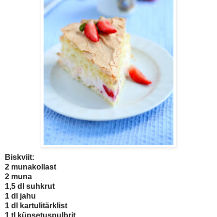
Biskviit:
2 munakollast
2 muna
1,5 dl suhkrut
1 dl jahu
1 dl kartulitärklist
1 tl küpsetuspulbrit